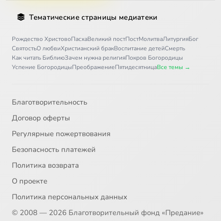
Тематические страницы медиатеки
Рождество Христово
Пасха
Великий пост
Пост
Молитва
Литургия
Бог
Святость
О любви
Христианский брак
Воспитание детей
Смерть
Как читать Библию
Зачем нужна религия
Покров Богородицы
Успение Богородицы
Преображение
Пятидесятница
Все темы →
Благотворительность
Договор оферты
Регулярные пожертвования
Безопасность платежей
Политика возврата
О проекте
Политика персональных данных
© 2008 — 2026 Благотворительный фонд «Предание»