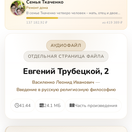
Семья Ткаченко
Ремонт дома
В семье Ткаченко четверо человек – мать, отец и двое
сыновей. И это семья – крепость. У них столько проблем
и бед, что хватило бы на много семей. Трое из четверых
137 182,92 ₽
из 419 389 ₽
– тяжело больны.…
АУДИОФАЙЛ
ОТДЕЛЬНАЯ СТРАНИЦА ФАЙЛА
Евгений Трубецкой, 2
Василенко Леонид Иванович
—
Введение в русскую религиозную философию
41:44
24.1 МБ
Часть произведения