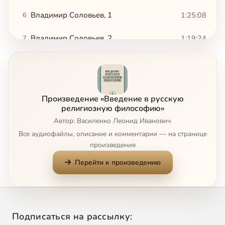
Владимир Соловьев, 1
1:25:08
6
Владимир Соловьев, 2
1:19:24
7
Владимир Соловьев, 3
1:24:35
8
Владимир Соловьев, 4
1:29:28
9
Произведение «Введение в русскую
Владимир Соловьев, 5
1:18:53
10
религиозную философию»
Автор: Василенко Леонид Иванович
Владимир Соловьев, 6
1:28:27
11
Все аудиофайлы, описание и комментарии — на странице
произведения
Владимир Соловьев, 7
1:18:28
12
Перейти к произведению
Сергей Трубецкой
1:21:13
13
Евгений Трубецкой, 1
1:18:22
14
Подписаться на рассылку:
Евгений Трубецкой, 2
41:44
15
Сейчас