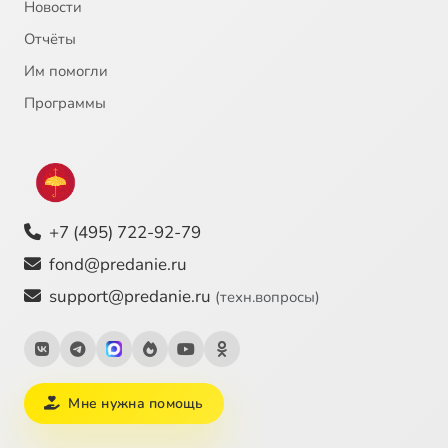
Новости
Семен Франк, 1
1:22:20
25
Отчёты
Семен Франк, 2
55:48
26
Им помогли
Программы
+7 (495) 722-92-79
fond@predanie.ru
support@predanie.ru
(техн.вопросы)
Мне нужна помощь