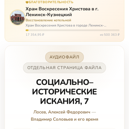
БЛАГОТВОРИТЕЛЬНОСТЬ
Храм Воскресения Христова в г.
Ленинск-Кузнецкий
Восстановление котельной
Храм Воскресения Христова в городе Ленинск-
Кузнецкий в Кемеровской области – совсем новый, он
открылся всего 20 назад. И сейчас храм может вообще
17 354,95 ₽
из 500 363 ₽
закрыться. Потому что это Сибирь,…
АУДИОФАЙЛ
ОТДЕЛЬНАЯ СТРАНИЦА ФАЙЛА
СОЦИАЛЬНО–
ИСТОРИЧЕСКИЕ
ИСКАНИЯ, 7
Лосев, Алексей Федорович
—
Владимир Соловьев и его время