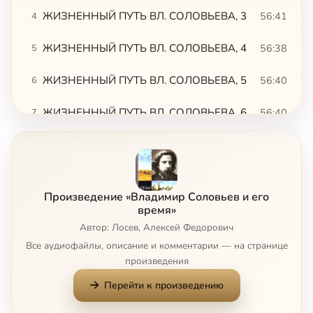
ЖИЗНЕННЫЙ ПУТЬ ВЛ. СОЛОВЬЕВА, 3
56:41
4
ЖИЗНЕННЫЙ ПУТЬ ВЛ. СОЛОВЬЕВА, 4
56:38
5
ЖИЗНЕННЫЙ ПУТЬ ВЛ. СОЛОВЬЕВА, 5
56:40
6
ЖИЗНЕННЫЙ ПУТЬ ВЛ. СОЛОВЬЕВА, 6. ЖИЗНЕННЫЙ ПУТЬ ВЛ. СОЛОВЬЕВА, 1
56:40
7
ТЕОРЕТИЧЕСКАЯ ФИЛОСОФИЯ, 2
56:14
8
ТЕОРЕТИЧЕСКАЯ ФИЛОСОФИЯ, 3
56:52
9
Произведение «Владимир Соловьев и его
ТЕОРЕТИЧЕСКАЯ ФИЛОСОФИЯ, 4
56:51
10
время»
Автор: Лосев, Алексей Федорович
ТЕОРЕТИЧЕСКАЯ ФИЛОСОФИЯ, 5
56:18
11
Все аудиофайлы, описание и комментарии — на странице
произведения
ТЕОРЕТИЧЕСКАЯ ФИЛОСОФИЯ, 6
56:28
12
Перейти к произведению
ТЕОРЕТИЧЕСКАЯ ФИЛОСОФИЯ, 7
56:44
13