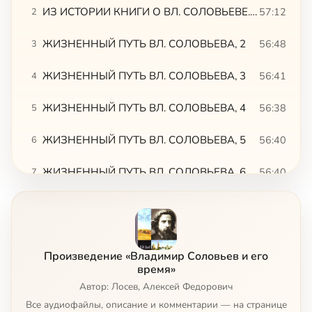
ИЗ ИСТОРИИ КНИГИ О ВЛ. СОЛОВЬЕВЕ. Тахо-Годи, 2. ЖИЗНЕННЫЙ ПУТЬ ВЛ. СОЛОВЬЕВА, 1
57:12
2
ЖИЗНЕННЫЙ ПУТЬ ВЛ. СОЛОВЬЕВА, 2
56:48
3
ЖИЗНЕННЫЙ ПУТЬ ВЛ. СОЛОВЬЕВА, 3
56:41
4
ЖИЗНЕННЫЙ ПУТЬ ВЛ. СОЛОВЬЕВА, 4
56:38
5
ЖИЗНЕННЫЙ ПУТЬ ВЛ. СОЛОВЬЕВА, 5
56:40
6
ЖИЗНЕННЫЙ ПУТЬ ВЛ. СОЛОВЬЕВА, 6. ЖИЗНЕННЫЙ ПУТЬ ВЛ. СОЛОВЬЕВА, 1
56:40
7
ТЕОРЕТИЧЕСКАЯ ФИЛОСОФИЯ, 2
56:14
8
ТЕОРЕТИЧЕСКАЯ ФИЛОСОФИЯ, 3
56:52
9
Произведение «Владимир Соловьев и его
ТЕОРЕТИЧЕСКАЯ ФИЛОСОФИЯ, 4
56:51
10
время»
Автор: Лосев, Алексей Федорович
ТЕОРЕТИЧЕСКАЯ ФИЛОСОФИЯ, 5
56:18
11
Все аудиофайлы, описание и комментарии — на странице