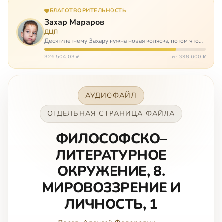
БЛАГОТВОРИТЕЛЬНОСТЬ
Захар Мараров
ДЦП
Десятилетнему Захару нужна новая коляска, потом что
старая сломалась. А без коляски он не сможет не только
просто выходить из дома, но и продолжать лечение в
326 504,03 ₽
из 398 600 ₽
реабилитационных центр…
АУДИОФАЙЛ
ОТДЕЛЬНАЯ СТРАНИЦА ФАЙЛА
ФИЛОСОФСКО–
ЛИТЕРАТУРНОЕ
ОКРУЖЕНИЕ, 8.
МИРОВОЗЗРЕНИЕ И
ЛИЧНОСТЬ, 1