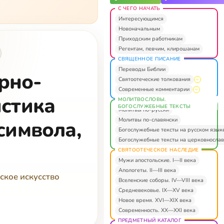
С ЧЕГО НАЧАТЬ
Интересующимся
Новоначальным
Приходским работникам
Регентам, певчим, клирошанам
СВЯЩЕННОЕ ПИСАНИЕ
Переводы Библии
рно-
Святоотеческие толкования
Современные комментарии
истика
МОЛИТВОСЛОВЫ.
БОГОСЛУЖЕБНЫЕ ТЕКСТЫ
Молитвы по-русски
Молитвы по-славянски
символа,
Богослужебные тексты на русском язык
Богослужебные тексты на церковнослав
СВЯТООТЕЧЕСКОЕ НАСЛЕДИЕ
Мужи апостольские. I—II века
Апологеты. II—III века
ское искусство
Вселенские соборы. IV—VIII века
Средневековье. IX—XV века
Новое время. XVI—XIX века
Современность. XX—XXI века
ПРЕДМЕТНЫЙ КАТАЛОГ