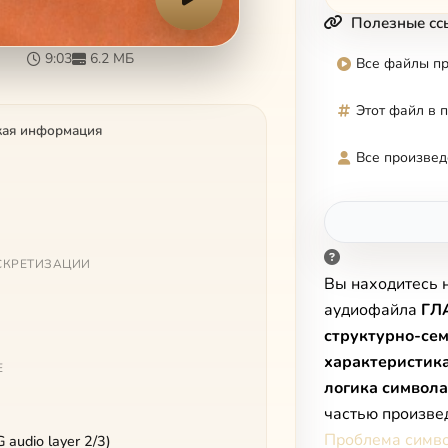
Полезные сс
9:03
6.2 МБ
Все файлы п
Этот файл в 
кая информация
Все произвед
СКРЕТИЗАЦИИ
Вы находитесь 
аудиофайла
ГЛ
структурно-се
характеристика
Е
логика символа
частью произве
Проблема симво
audio layer 2/3)