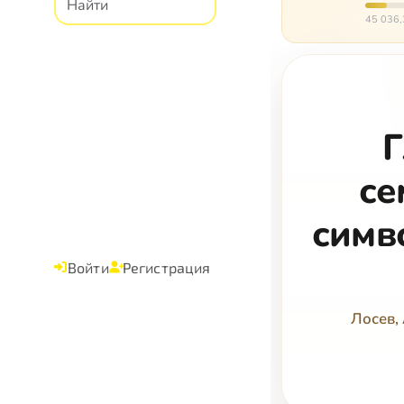
ходит, 
45 036,
Г
се
симв
Войти
Регистрация
Лосев,