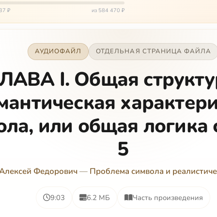
и от т…
37 ₽
из 584 470 ₽
АУДИОФАЙЛ
ОТДЕЛЬНАЯ СТРАНИЦА ФАЙЛА
ЛАВА I. Общая структу
мантическая характер
ола, или общая логика 
5
 Алексей Федорович
—
Проблема символа и реалистиче
9:03
6.2 МБ
Часть произведения