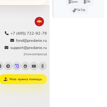
Дзен
OK
логика символа, 4
9:50
TikTok
ГЛАВА I. Общая структурно-семантическая характеристика символа, или общая логика символа, 5
9:03
Сейчас
логика символа, 6
10:12
+7 (495) 722-92-79
логика символа, 7
10:36
fond@predanie.ru
support@predanie.ru
логика символа, 8
10:40
(техн.вопросы)
логика символа, 9
6:28
9:32
Мне нужна помощь
9:57
9:51
10:11