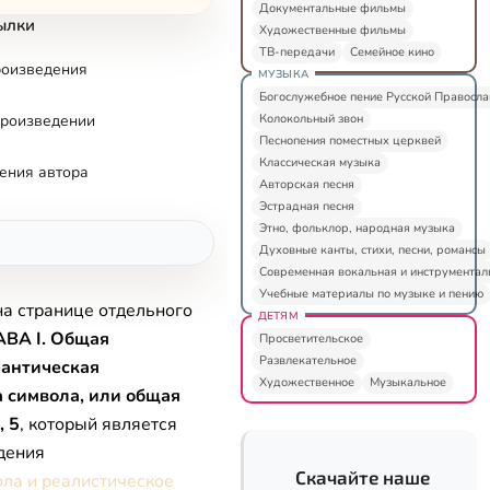
Документальные фильмы
ылки
Художественные фильмы
ТВ-передачи
Семейное кино
роизведения
МУЗЫКА
Богослужебное пение Русской Правосл
Колокольный звон
произведении
Песнопения поместных церквей
Классическая музыка
ения автора
Авторская песня
Эстрадная песня
Этно, фольклор, народная музыка
Духовные канты, стихи, песни, романсы
Современная вокальная и инструментал
Учебные материалы по музыке и пению
на странице отдельного
ДЕТЯМ
АВА I. Общая
Просветительское
Развлекательное
мантическая
Художественное
Музыкальное
 символа, или общая
, 5
, который является
дения
Скачайте наше
ла и реалистическое