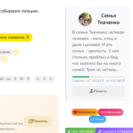
собираем лекции,
Семья
Ткаченко
В семье Ткаченко четверо
ика символа, 5
человек – мать, отец и
двое сыновей. И это
семья – крепость. У них
исание
столько проблем и бед,
что хватило бы на много
семей. Трое из четвер…
Ш
Щ
Э
Ю
Я
|
A
C
E
Собрано 137 182,92 ₽
из 419 389 ₽
Помочь
Популярное
Избранное
Позже
Помочь
ацепил её не
равильно
Наш лекторий
Сделано в Предан