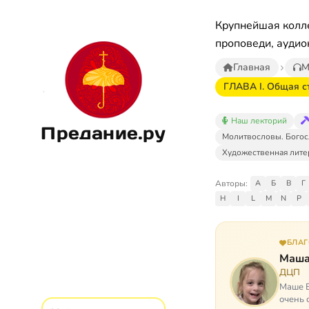
Крупнейшая колле
проповеди, аудио
Главная
М
ГЛАВА I. Общая с
Наш лекторий
Предание.ру
Молитвословы. Богос
Художественная лите
Авторы:
А
Б
В
Г
H
I
L
M
N
P
БЛА
Маша
ДЦП
Маше Б
очень 