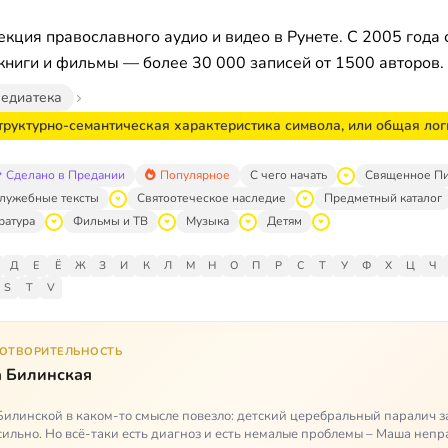
кция православного аудио и видео в Рунете. С 2005 года 
книги и фильмы — более 30 000 записей от 1500 авторов.
едиатека
труктурно-семантическая характеристика символа, или общая лог
Сделано в Предании
Популярное
С чего начать
Священное П
лужебные тексты
Святоотеческое наследие
Предметный каталог
ратура
Фильмы и ТВ
Музыка
Детям
Д
Е
Ё
Ж
З
И
К
Л
М
Н
О
П
Р
С
Т
У
Ф
Х
Ц
Ч
S
T
V
ГОТВОРИТЕЛЬНОСТЬ
 Билинская
илинской в каком-то смысле повезло: детский церебральный паралич з
сильно. Но всё-таки есть диагноз и есть немалые проблемы – Маша неп