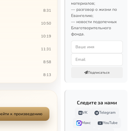
материалов;
— разговор о жизни по
8:31
Евангелию;
— новости подопечных
10:50
Благотворительного
фонда.
10:19
11:31
8:58
Подписаться
8:13
5:26
логика символа, 1
8:44
Следите за нами
VK
Telegram
логика символа, 2
7:34
ейти к произведению
Макс
YouTube
логика символа, 3
10:08