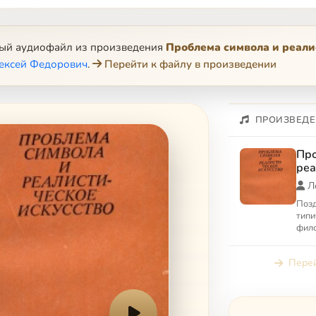
ный аудиофайл из произведения
Проблема символа и реали
лексей Федорович
.
Перейти к файлу в произведении
ПРОИЗВЕДЕ
Про
реа
Л
Позд
типи
фило
слов
«бог
Перей
к...