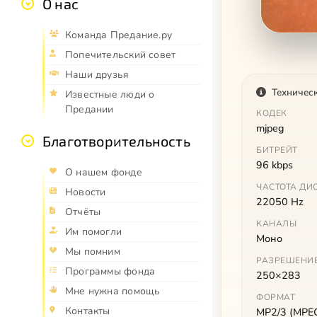
О нас
Команда Предание.ру
Попечительский совет
Наши друзья
Техничес
Известные люди о
Предании
КОДЕК
mjpeg
Благотворительность
БИТРЕЙТ
96 kbps
О нашем фонде
ЧАСТОТА ДИ
Новости
22050 Hz
Отчёты
КАНАЛЫ
Им помогли
Моно
Мы помним
РАЗРЕШЕНИ
Программы фонда
250×283
Мне нужна помощь
ФОРМАТ
Контакты
MP2/3 (MPEG 