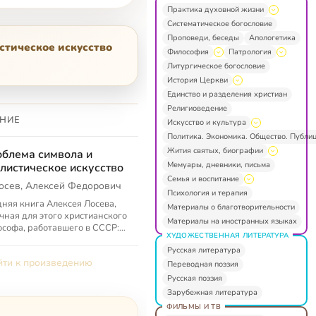
Практика духовной жизни
Систематическое богословие
Проповеди, беседы
Апологетика
стическое искусство
Философия
Патрология
Литургическое богословие
История Церкви
Единство и разделения христиан
Религиоведение
НИЕ
Искусство и культура
Политика. Экономика. Общество. Публи
Жития святых, биографии
блема символа и
Мемуары, дневники, письма
листическое искусство
Семья и воспитание
осев, Алексей Федорович
Психология и терапия
няя книга Алексея Лосева,
Материалы о благотворительности
чная для этого христианского
Материалы на иностранных языках
софа, работавшего в СССР:
ХУДОЖЕСТВЕННАЯ ЛИТЕРАТУРА
 «Бог», «религия»,
Русская литература
ословие» мы здесь не найдем,
ти к произведению
Переводная поэзия
Русская поэзия
Зарубежная литература
ФИЛЬМЫ И ТВ