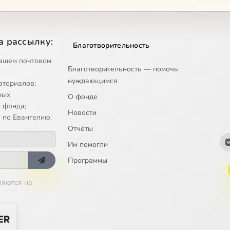
ая структурно-семантическая характеристика символа, или общая 
а рассылку:
Благотворительность
ая структурно-семантическая характеристика символа, или общая 
ашем почтовом
Благотворительность — помочь
нуждающимся
ая структурно-семантическая характеристика символа, или общая 
атериалов;
ных
О фонде
ая структурно-семантическая характеристика символа, или общая 
 фонда;
Новости
 по Евангелию.
ая структурно-семантическая характеристика символа, или общая 
Отчёты
Им помогли
знака к символу, 1
Программы
знака к символу, 2
ляются на
знака к символу, 3
знака к символу, 4