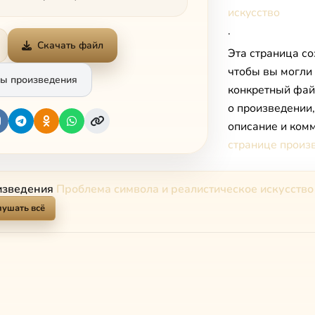
искусство
.
Скачать файл
Эта страница со
чтобы вы могли
ы произведения
конкретный фай
о произведении
описание и комм
странице произ
изведения
Проблема символа и реалистическое искусство
лушать всё