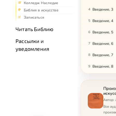
Колледж Наследие
4
Введение, 3
Библия в искусстве
Записаться
5
Введение, 4
Читать Библию
6
Введение, 5
Рассылки и
7
Введение, 6
уведомления
8
Введение, 7
9
Введение, 8
10
Введение, 9
Произ
11
ГЛАВА I. Общ
искус
Автор:
12
ГЛАВА I. Общ
Все ау
13
ГЛАВА I. Общ
произв