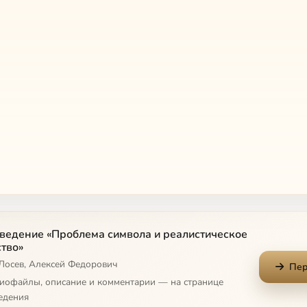
ведение «Проблема символа и реалистическое
ая структурно-семантическая характеристика символа, или общая 
ство»
 Лосев, Алексей Федорович
ая структурно-семантическая характеристика символа, или общая 
Пер
диофайлы, описание и комментарии — на странице
ая структурно-семантическая характеристика символа, или общая 
едения