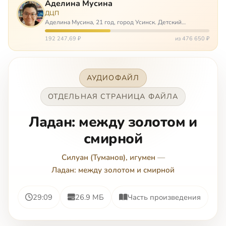
Аделина Мусина
ДЦП
Аделина Мусина, 21 год, город Усинск. Детский
церебральный паралич, передвигается на ходунках или
коляске. Аделине требуется помощь, чтобы ноги
192 247,69 ₽
из 476 650 ₽
окончательно не перестали слушаться…
АУДИОФАЙЛ
ОТДЕЛЬНАЯ СТРАНИЦА ФАЙЛА
Ладан: между золотом и
смирной
Силуан (Туманов), игумен
—
Ладан: между золотом и смирной
29:09
26.9 МБ
Часть произведения