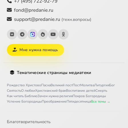
+7 (495) 722-92-79
fond@predanie.ru
support@predanie.ru
(техн.вопросы)
Мне нужна помощь
Тематические страницы медиатеки
Рождество Христово
Пасха
Великий пост
Пост
Молитва
Литургия
Бог
Святость
О любви
Христианский брак
Воспитание детей
Смерть
Как читать Библию
Зачем нужна религия
Покров Богородицы
Успение Богородицы
Преображение
Пятидесятница
Все темы →
Благотворительность