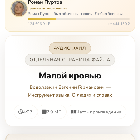
Роман Пуртов
Травма позвоночника
Роман Пуртов был обычным парнем. Любил боевики,
хорошие автомобили, был не дурак поиграть в комп,
любил жену и обожал дочь. А потом, будучи
124 606,91 ₽
из 444 150 ₽
пассажиром, разбился в автоаварии и тепе…
АУДИОФАЙЛ
ОТДЕЛЬНАЯ СТРАНИЦА ФАЙЛА
Малой кровью
Водолазкин Евгений Германович
—
Инструмент языка. О людях и словах
4:07
2.9 МБ
Часть произведения