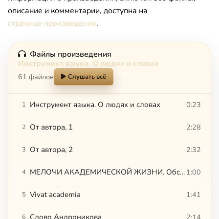
описание и комментарии, доступна на
странице произведения
.
Файлы произведения
Инструмент языка. О людях и словах
61 файлов
Слушать всё
Инструмент языка. О людях и словах
0:23
1
От автора, 1
2:28
2
От автора, 2
2:32
3
МЕЛОЧИ АКАДЕМИЧЕСКОЙ ЖИЗНИ. Обслуживая графа
1:00
4
Vivat academia
1:41
5
Слово Андроникова
2:14
6