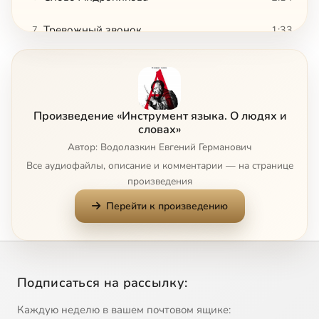
Тревожный звонок
1:33
7
Два Александра
2:47
8
Сумерки демократии
4:43
9
Произведение «Инструмент языка. О людях и
Omnia mea mecum porto
1:35
10
словах»
Автор: Водолазкин Евгений Германович
1810 рублей
6:55
11
Все аудиофайлы, описание и комментарии — на странице
произведения
Противопожарное
1:34
12
Перейти к произведению
Подчеркнуто вежлив
2:04
13
О марксизме в египтологии
2:13
14
Подписаться на рассылку:
Хорошее отношение к котам
1:03
15
Каждую неделю в вашем почтовом ящике: