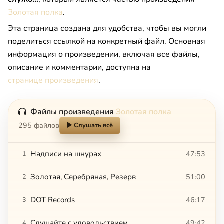
Золотая полка
.
Эта страница создана для удобства, чтобы вы могли
поделиться ссылкой на конкретный файл. Основная
информация о произведении, включая все файлы,
описание и комментарии, доступна на
странице произведения
.
Файлы произведения
Золотая полка
295 файлов
Слушать всё
Надписи на шнурах
47:53
1
Золотая, Серебряная, Резерв
51:00
2
DOT Records
46:17
3
Слушайте с удовольствием
49:42
4