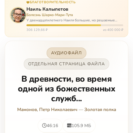
БЛАГОТВОРИТЕЛЬНОСТЬ
Наиль Калыпетов
Болезнь Шарко-Мари-Тута
У двенадцатилетнего Наиля большие, но решаемые
проблемы. Он болен редкой болезнью, которая ставит
перед ним множество непростых задача, угрожая в
306 129,66 ₽
из 400 000 ₽
противном случае парализацией и да…
АУДИОФАЙЛ
ОТДЕЛЬНАЯ СТРАНИЦА ФАЙЛА
В древности, во время
одной из божественных
служб...
Мамонов, Петр Николаевич
—
Золотая полка
46:16
105.9 МБ