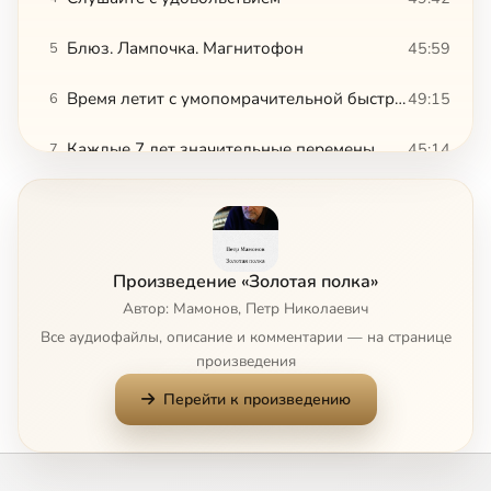
Блюз. Лампочка. Магнитофон
45:59
5
Время летит с умопомрачительной быстротой
49:15
6
Каждые 7 лет значительные перемены
45:14
7
Как же быть, когда скучно...
46:57
8
В неторопливом ключе. Авиапочта
50:03
9
Произведение «Золотая полка»
В наш век супертехнологий
49:34
10
Автор: Мамонов, Петр Николаевич
Все аудиофайлы, описание и комментарии — на странице
45тки
50:11
11
произведения
Перейти к произведению
Независимая музыка
50:34
12
К вопросу о цифре 13 и прочей ерунде
44:16
13