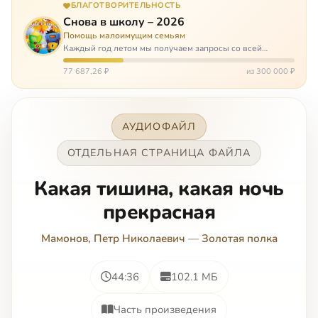
БЛАГОТВОРИТЕЛЬНОСТЬ
Снова в школу – 2026
Помощь малоимущим семьям
Каждый год летом мы получаем запросы со всей
России: помогите собраться в школу. Семьи с больными
детьми или родителями, семьи без пап или мам,
77 687,26 ₽
из 300 000 ₽
многодетные. Для многих из них покуп…
АУДИОФАЙЛ
ОТДЕЛЬНАЯ СТРАНИЦА ФАЙЛА
Какая тишина, какая ночь
прекрасная
Мамонов, Петр Николаевич
—
Золотая полка
44:36
102.1 МБ
Часть произведения