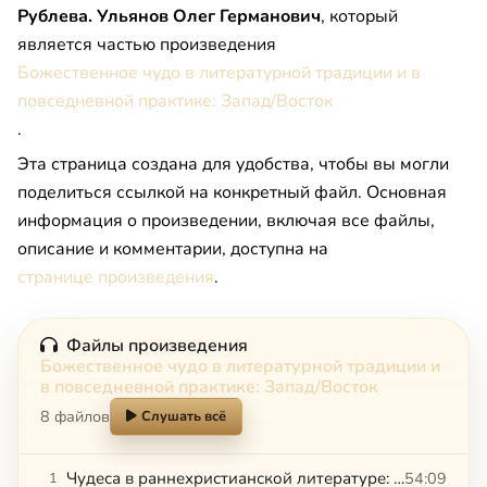
Рублева. Ульянов Олег Германович
, который
является частью произведения
Божественное чудо в литературной традиции и в
повседневной практике: Запад/Восток
.
Эта страница создана для удобства, чтобы вы могли
поделиться ссылкой на конкретный файл. Основная
информация о произведении, включая все файлы,
описание и комментарии, доступна на
странице произведения
.
Файлы произведения
Божественное чудо в литературной традиции и
в повседневной практике: Запад/Восток
8 файлов
Слушать всё
Чудеса в раннехристианской литературе: апокрифические деяния апостолов и мученичества. Пантелеев Алексей Дмитриевич
54:09
1