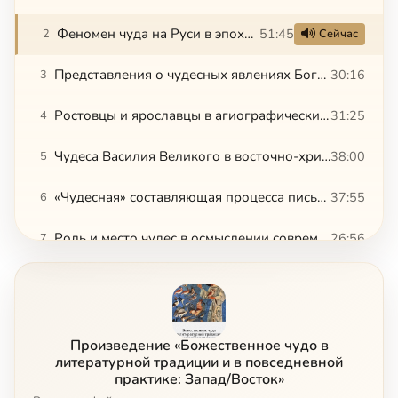
Феномен чуда на Руси в эпоху преп. Андрея Рублева. Ульянов Олег Германович
51:45
2
Сейчас
Представления о чудесных явлениях Богородицы на Руси XV–XVII вв. Александр Гаврилович Мельник
30:16
3
Ростовцы и ярославцы в агиографических текстах XIV-XV вв. Городилин Сергей Владимирович
31:25
4
Чудеса Василия Великого в восточно-христианской традиции: пропаганда или народное православие? Муравьёв Алексей Владимирович
38:00
5
«Чудесная» составляющая процесса письма в российской допетровской традиции. Кулакова Ирина Павловна
37:55
6
Роль и место чудес в осмыслении современниками событий Смутного времени. Сукина Людмила Борисовна
26:56
7
Судьба отношения к чудесному на «переломе»: 1980е-2010е гг. Найдёнова Людмила Петровна
37:38
8
Произведение «Божественное чудо в
литературной традиции и в повседневной
практике: Запад/Восток»