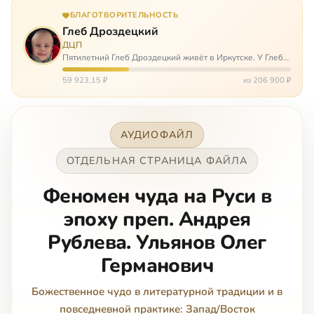
БЛАГОТВОРИТЕЛЬНОСТЬ
Глеб Дроздецкий
ДЦП
Пятилетний Глеб Дроздецкий живёт в Иркутске. У Глеба
ДЦП из-за перенесённого в младенчестве менингита,
но его положение осложняется эпилепсией, с которой
59 923,15 ₽
из 206 900 ₽
долгое время была невозмож…
АУДИОФАЙЛ
ОТДЕЛЬНАЯ СТРАНИЦА ФАЙЛА
Феномен чуда на Руси в
эпоху преп. Андрея
Рублева. Ульянов Олег
Германович
Божественное чудо в литературной традиции и в
повседневной практике: Запад/Восток