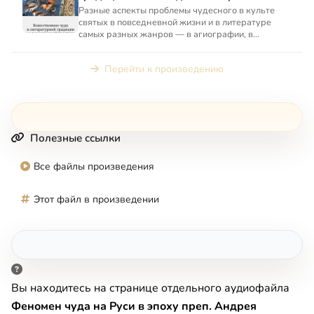
Запад/Восток
Разные аспекты проблемы чудесного в культе
святых в повседневной жизни и в литературе
самых разных жанров — в агиографии, в
теологических, исторически...
Перейти к произведению
Полезные ссылки
Все файлы произведения
Этот файл в произведении
Вы находитесь на странице отдельного аудиофайла
Феномен чуда на Руси в эпоху преп. Андрея