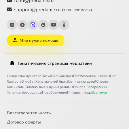
fond@predanie.ru
support@predanie.ru
(техн.вопросы)
Мне нужна помощь
Тематические страницы медиатеки
Рождество Христово
Пасха
Великий пост
Пост
Молитва
Литургия
Бог
Святость
О любви
Христианский брак
Воспитание детей
Смерть
Как читать Библию
Зачем нужна религия
Покров Богородицы
Успение Богородицы
Преображение
Пятидесятница
Все темы →
Благотворительность
Договор оферты