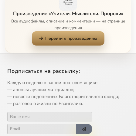
Демосфен
14:00
9
Произведение «Учители. Мыслители. Пророки»
Геродот
14:00
10
Все аудиофайлы, описание и комментарии — на странице
произведения
Фукидид
14:00
11
Перейти к произведению
Аристофан или Комик
13:59
12
Ксенофонт. Часть 1. Философ и воин
13:57
13
Подписаться на рассылку:
Ксенофонт. Часть 2. Прелесть труда на своей земле
14:00
14
Каждую неделю в вашем почтовом ящике:
Страбон или географ
13:59
15
— анонсы лучших материалов;
— новости подопечных Благотворительного фонда;
Плутарх или биограф
13:59
16
— разговор о жизни по Евангелию.
Гиппократ
13:57
17
Аполлоний из Тианы
13:58
18