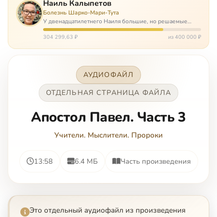
Наиль Калыпетов
Болезнь Шарко-Мари-Тута
У двенадцатилетнего Наиля большие, но решаемые
проблемы. Он болен редкой болезнью, которая ставит
перед ним множество непростых задача, угрожая в
304 299,63 ₽
из 400 000 ₽
противном случае парализацией и да…
АУДИОФАЙЛ
ОТДЕЛЬНАЯ СТРАНИЦА ФАЙЛА
Апостол Павел. Часть 3
Учители. Мыслители. Пророки
13:58
6.4 МБ
Часть произведения
Это отдельный аудиофайл из произведения