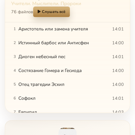
Учители. Мыслители. Пророки
76 файлов
Слушать всё
Аристотель или замена учителя
14:01
1
Истинный барбос или Антисфен
14:00
2
Диоген небесный пес
14:01
3
Состязание Гомера и Гесиода
14:00
4
Отец трагедии Эсхил
14:00
5
Софокл
14:01
6
Еврипид
14:03
7
Фидий
14:00
8