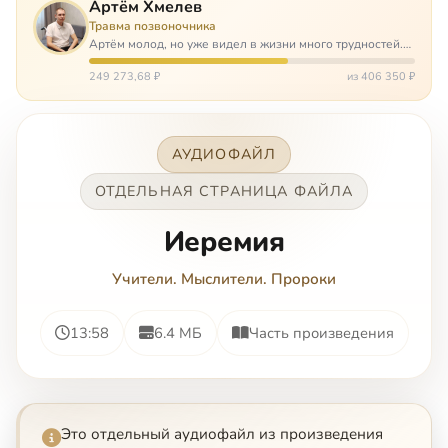
Артём Хмелев
Травма позвоночника
Артём молод, но уже видел в жизни много трудностей.
Он сирота, привык заботится о себе сам, но, когда
случилось несчастье, и он был парализован – остался на
249 273,68 ₽
из 406 350 ₽
попечении бабушки. И кр…
АУДИОФАЙЛ
ОТДЕЛЬНАЯ СТРАНИЦА ФАЙЛА
Иеремия
Учители. Мыслители. Пророки
13:58
6.4 МБ
Часть произведения
Это отдельный аудиофайл из произведения