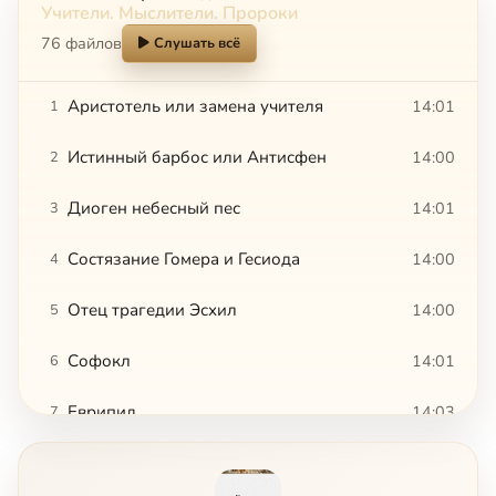
Учители. Мыслители. Пророки
76 файлов
Слушать всё
Аристотель или замена учителя
14:01
1
Истинный барбос или Антисфен
14:00
2
Диоген небесный пес
14:01
3
Состязание Гомера и Гесиода
14:00
4
Отец трагедии Эсхил
14:00
5
Софокл
14:01
6
Еврипид
14:03
7
Фидий
14:00
8