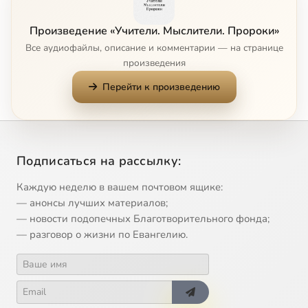
Демосфен
14:00
9
Произведение «Учители. Мыслители. Пророки»
Геродот
14:00
10
Все аудиофайлы, описание и комментарии — на странице
произведения
Фукидид
14:00
11
Перейти к произведению
Аристофан или Комик
13:59
12
Ксенофонт. Часть 1. Философ и воин
13:57
13
Подписаться на рассылку:
Ксенофонт. Часть 2. Прелесть труда на своей земле
14:00
14
Каждую неделю в вашем почтовом ящике:
Страбон или географ
13:59
15
— анонсы лучших материалов;
— новости подопечных Благотворительного фонда;
Плутарх или биограф
13:59
16
— разговор о жизни по Евангелию.
Гиппократ
13:57
17
Аполлоний из Тианы
13:58
18