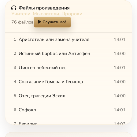
Файлы произведения
Учители. Мыслители. Пророки
76 файлов
Слушать всё
Аристотель или замена учителя
14:01
1
Истинный барбос или Антисфен
14:00
2
Диоген небесный пес
14:01
3
Состязание Гомера и Гесиода
14:00
4
Отец трагедии Эсхил
14:00
5
Софокл
14:01
6
Еврипид
14:03
7