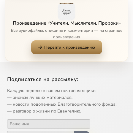
Фидий
14:00
8
Демосфен
14:00
9
Произведение «Учители. Мыслители. Пророки»
Геродот
14:00
10
Все аудиофайлы, описание и комментарии — на странице
произведения
Фукидид
14:00
11
Перейти к произведению
Аристофан или Комик
13:59
12
Ксенофонт. Часть 1. Философ и воин
13:57
13
Подписаться на рассылку:
Ксенофонт. Часть 2. Прелесть труда на своей земле
14:00
14
Каждую неделю в вашем почтовом ящике:
Страбон или географ
13:59
15
— анонсы лучших материалов;
— новости подопечных Благотворительного фонда;
Плутарх или биограф
13:59
16
— разговор о жизни по Евангелию.
Гиппократ
13:57
17