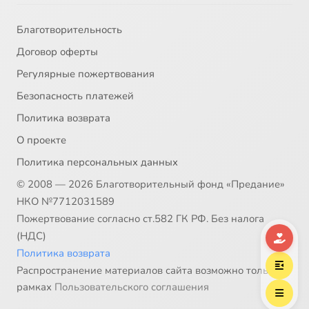
Тацит
14:00
38
Благотворительность
Договор оферты
Гай Саллюстий Крисп
14:00
39
Регулярные пожертвования
Диодор Сицилийский
13:59
40
Безопасность платежей
Политика возврата
Плиний Младший
13:59
41
О проекте
Иосиф Флавий
13:59
42
Политика персональных данных
© 2008 — 2026 Благотворительный фонд «Предание»
Витрувий
13:58
43
НКО №7712031589
Авсоний
14:00
44
Пожертвование согласно ст.582 ГК РФ. Без налога
(НДС)
Клавдий Клавдиан
14:00
45
Политика возврата
Распространение материалов сайта возможно только в
Рутилий Намациан
13:59
46
рамках
Пользовательского соглашения