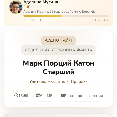
Аделина Мусина
ДЦП
Аделина Мусина, 21 год, город Усинск. Детский
церебральный паралич, передвигается на ходунках или
коляске. Аделине требуется помощь, чтобы ноги
213 902,36 ₽
из 476 650 ₽
окончательно не перестали слушаться…
АУДИОФАЙЛ
ОТДЕЛЬНАЯ СТРАНИЦА ФАЙЛА
Марк Порций Катон
Старший
Учители. Мыслители. Пророки
13:59
6.4 МБ
Часть произведения