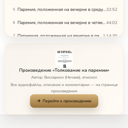
Паремия, положенная на вечерне в среду первой седмицы Великого поста
32:52
5
Паремия, положенная на вечерне в четверток первой седмицы Великого поста
44:02
6
Пармемия, положенная на вечерне в пяток первой седмицы Великого поста
1:14:30
7
Паремия, положенная на вечерне в понедельник второй седмицы Великого поста
32:52
8
Паремия, положенная на вечерне во вторник второй седмицы великой четыредесятницы
20:20
9
Произведение «Толкование на паремии»
Паремия, положенная на вечерне в среду второй седмицы Великого поста
17:51
10
Автор: Виссарион (Нечаев), епископ
Все аудиофайлы, описание и комментарии — на странице
Паремия, положенная на вечерне в четверток второй седмицы Великого поста
24:20
11
произведения
Перейти к произведению
Паремия, положенная на вечерне в пяток второй седмицы Великого поста
21:49
12
Паремия, положенная на вечерне в понедельник третьей седмицы Великого поста
18:11
13
Паремия, положенная на вечерне во вторник третьей седмицы Великого поста
7:14
14