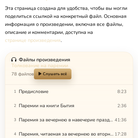
Эта страница создана для удобства, чтобы вы могли
поделиться ссылкой на конкретный файл. Основная
информация о произведении, включая все файлы,
описание и комментарии, доступна на
странице произведения
.
Файлы произведения
Толкование на паремии
78 файлов
Слушать всё
Предисловие
8:23
1
Паремии на книги Бытия
2:36
2
Паремия за вечернею в навечерие праздников Рождества Христова, Богоявления, Пасхи, также в понедельник первой седмицы Великого поста
41:36
3
Паремия, читаемая за вечернею во вторник первой седмицы Великого поста
17:28
4