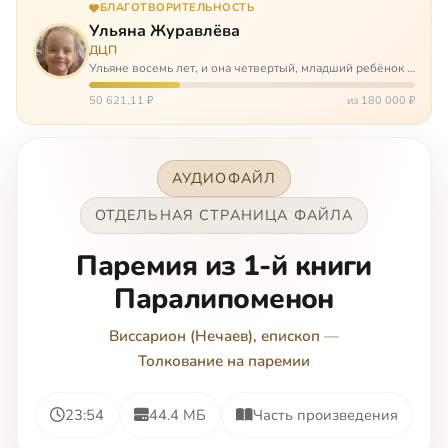
БЛАГОТВОРИТЕЛЬНОСТЬ
Ульяна Журавлёва
ДЦП
Ульяне восемь лет, и она четвертый, младший ребёнок в
многодетной семье. И с самого рождения Ульяну лечат.
Несколько операций, ежедневные процедуры,
50 621,11 ₽
из 180 000 ₽
длительные реабилитации и беско…
АУДИОФАЙЛ
ОТДЕЛЬНАЯ СТРАНИЦА ФАЙЛА
Паремия из 1-й книги
Паралипоменон
Виссарион (Нечаев), епископ
—
Толкование на паремии
23:54
44.4 МБ
Часть произведения