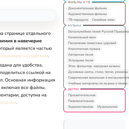
ФИЛЬМЫ И ТВ
Документальные фильмы
Художественные фильмы
ТВ-передачи
Семейное кино
МУЗЫКА
Богослужебное пение Русской Правосл
на странице отдельного
Колокольный звон
римия в навечерие
Песнопения поместных церквей
который является частью
Классическая музыка
Авторская песня
олкование на паремии
.
Эстрадная песня
здана для удобства,
Этно, фольклор, народная музыка
 поделиться ссылкой на
Духовные канты, стихи, песни, романсы
Современная вокальная и инструментал
л. Основная информация
Учебные материалы по музыке и пению
, включая все файлы,
ДЕТЯМ
ентарии, доступна на
Просветительское
Развлекательное
ведения
.
Художественное
Музыкальное