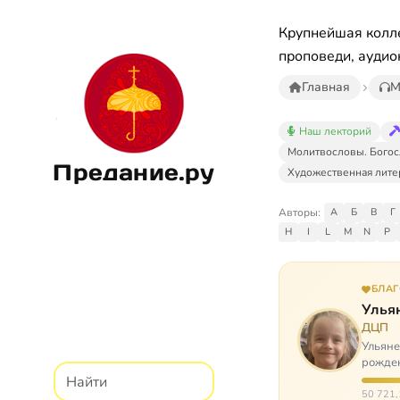
Крупнейшая колле
проповеди, аудио
Главная
М
Наш лекторий
Молитвословы. Богос
Предание.ру
Художественная лите
Авторы:
А
Б
В
Г
H
I
L
M
N
P
БЛА
Улья
ДЦП
Ульяне
рожден
реабил
50 721,