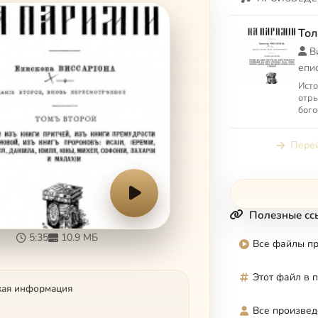
Тол
В
епи
Исто
отры
бого
Висс
заме
Перей
дост
Полезные сс
5:35
10.9 МБ
Все файлы п
Этот файл в 
кая информация
Все произвед