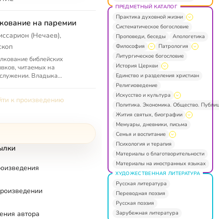
ПРЕДМЕТНЫЙ КАТАЛОГ
Практика духовной жизни
кование на паремии
Систематическое богословие
иссарион (Нечаев),
Проповеди, беседы
Апологетика
скоп
Философия
Патрология
Литургическое богословие
лкование библейских
История Церкви
вков, читаемых на
служении. Владыка
Единство и разделения христиан
арион написал совершенно
Религиоведение
чательную книгу — по своей
Искусство и культура
ти к произведению
упности и краткост...
Политика. Экономика. Общество. Публи
Жития святых, биографии
Мемуары, дневники, письма
Семья и воспитание
Психология и терапия
ылки
Материалы о благотворительности
Материалы на иностранных языках
роизведения
ХУДОЖЕСТВЕННАЯ ЛИТЕРАТУРА
Русская литература
произведении
Переводная поэзия
Русская поэзия
Зарубежная литература
ения автора