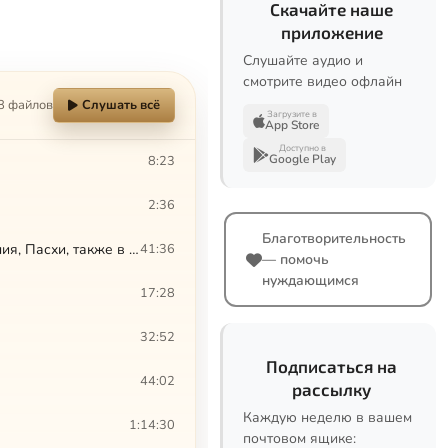
Скачайте наше
приложение
Слушайте аудио и
смотрите видео офлайн
8 файлов
Слушать всё
Загрузите в
App Store
Доступно в
Google Play
8:23
2:36
Благотворительность
Паремия за вечернею в навечерие праздников Рождества Христова, Богоявления, Пасхи, также в понедельник первой седмицы Великого поста
41:36
— помочь
нуждающимся
17:28
32:52
Подписаться на
44:02
рассылку
Каждую неделю в вашем
1:14:30
почтовом ящике: