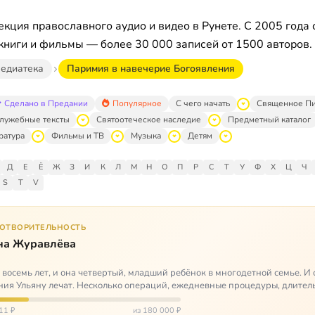
кция православного аудио и видео в Рунете. С 2005 года 
книги и фильмы — более 30 000 записей от 1500 авторов.
едиатека
Паримия в навечерие Богоявления
Сделано в Предании
Популярное
С чего начать
Священное П
лужебные тексты
Святоотеческое наследие
Предметный каталог
ратура
Фильмы и ТВ
Музыка
Детям
Д
Е
Ё
Ж
З
И
К
Л
М
Н
О
П
Р
С
Т
У
Ф
Х
Ц
Ч
S
T
V
ГОТВОРИТЕЛЬНОСТЬ
на Журавлёва
 восемь лет, и она четвертый, младший ребёнок в многодетной семье. И 
ия Ульяну лечат. Несколько операций, ежедневные процедуры, длител
итации и беско…
11 ₽
из 180 000 ₽