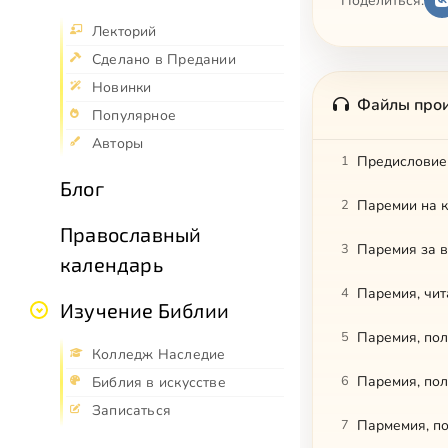
Поделиться:
Лекторий
Сделано в Предании
Новинки
Файлы про
Популярное
Авторы
1
Предисловие
Блог
2
Паремии на к
Православный
3
календарь
4
Паремия, чит
Изучение Библии
5
Паремия, пол
Колледж Наследие
6
Паремия, пол
Библия в искусстве
Записаться
7
Пармемия, по