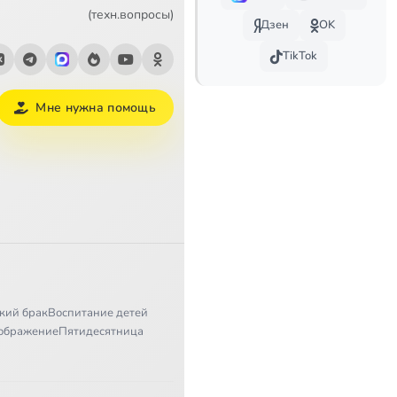
поста
19:25
(техн.вопросы)
Дзен
OK
та
7:47
TikTok
19:45
Мне нужна помощь
ста
23:43
24:58
а
20:11
Паремия, положенная на вечерне седьмой недели по Пасхе, на воспоминание первого Вселенского собора
25:29
29:58
кий брак
Воспитание детей
12:21
ображение
Пятидесятница
12:11