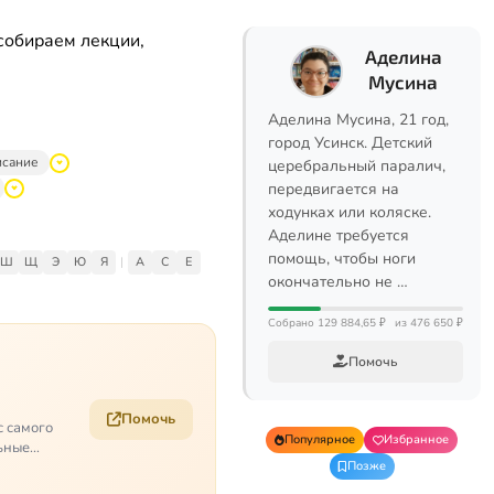
собираем лекции,
Аделина
Мусина
Аделина Мусина, 21 год,
город Усинск. Детский
исание
церебральный паралич,
передвигается на
ходунках или коляске.
Аделине требуется
помощь, чтобы ноги
Ш
Щ
Э
Ю
Я
|
A
C
E
окончательно не …
Собрано 129 884,65 ₽
из 476 650 ₽
Помочь
Помочь
с самого
Популярное
Избранное
ьные
Позже