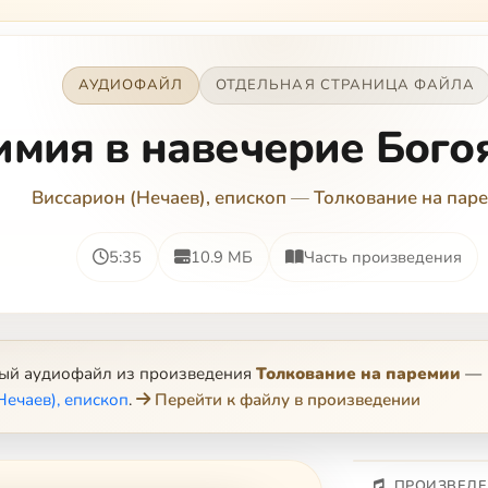
АУДИОФАЙЛ
ОТДЕЛЬНАЯ СТРАНИЦА ФАЙЛА
имия в навечерие Бого
Виссарион (Нечаев), епископ
—
Толкование на пар
5:35
10.9 МБ
Часть произведения
ный аудиофайл из произведения
Толкование на паремии
—
Нечаев), епископ
.
Перейти к файлу в произведении
ПРОИЗВЕДЕ