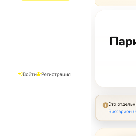
Пар
Войти
Регистрация
Это отдель
Виссарион (