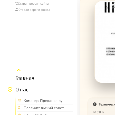
Старая версия сайта
Старая версия фонда
Главная
О нас
Команда Предание.ру
Техничес
Попечительский совет
КОДЕК