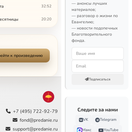
— анонсы лучших
та
32:52
материалов;
— разговор о жизни по
десятницы
20:20
Евангелию;
— новости подопечных
17:51
Благотворительного
фонда.
24:20
ейти к произведению
21:49
ста
18:11
Подписаться
7:14
3:46
Следите за нами
29:06
+7 (495) 722-92-79
fond@predanie.ru
VK
Telegram
19:54
support@predanie.ru
Макс
YouTube