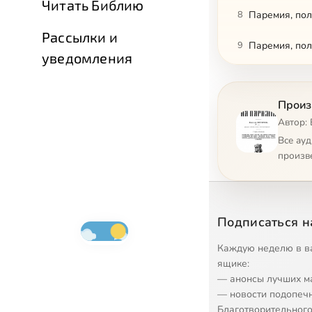
Читать Библию
8
Паремия, пол
Рассылки и
9
Паремия, пол
уведомления
10
Паремия, пол
Произ
11
Паремия, пол
Автор: 
12
Паремия, пол
Все ау
произв
13
Паремия, пол
14
Паремия, пол
Подписаться н
15
Паремия, пол
Каждую неделю в в
16
Паремия, пол
ящике:
— анонсы лучших м
17
Паремия, пол
— новости подопеч
Благотворительного