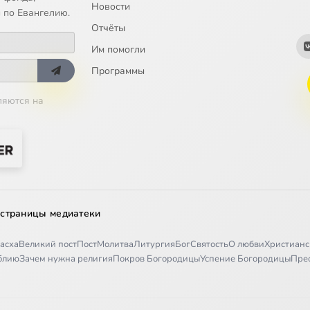
Новости
оженная на вечерне в понедельник четвертой седмицы Великого 
 по Евангелию.
Отчёты
оженная на вечерне во вторник четвертой седмицы Великого пос
Им помогли
оженная на вечерне в среду четвертой седмицы Великого поста
Программы
ляются на
оженная на вечерне в четверток четвертой седмицы Великого по
оженная на вечерне в пяток четвертой седмицы Великого поста
оженная на вечерне в понедельник пятой седмицы Великого пост
 страницы медиатеки
оженная на вечерне во вторник пятой седмицы Великого поста
асха
Великий пост
Пост
Молитва
Литургия
Бог
Святость
О любви
Христианс
оженная на вечерне в среду пятой седмицы Великого поста
иблию
Зачем нужна религия
Покров Богородицы
Успение Богородицы
Пре
оженная в праздник Обрезания Господня, 1-го января