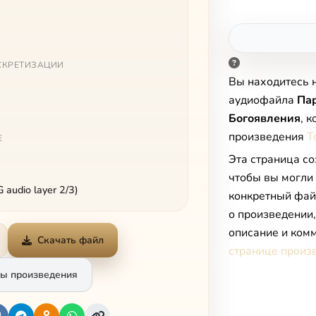
СКРЕТИЗАЦИИ
Вы находитесь 
аудиофайла
Па
Богоявления
, 
произведения
Т
Е
Эта страница со
чтобы вы могли
audio layer 2/3)
конкретный фай
о произведении
описание и комм
Скачать файл
странице произ
ы произведения