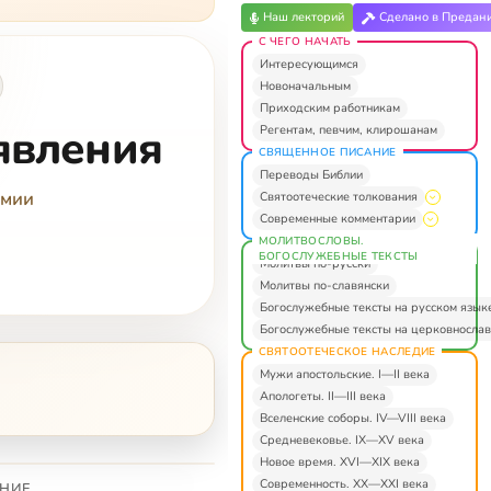
Наш лекторий
Сделано в Предан
С ЧЕГО НАЧАТЬ
Интересующимся
Новоначальным
Приходским работникам
явления
Регентам, певчим, клирошанам
СВЯЩЕННОЕ ПИСАНИЕ
Переводы Библии
емии
Святоотеческие толкования
Современные комментарии
МОЛИТВОСЛОВЫ.
БОГОСЛУЖЕБНЫЕ ТЕКСТЫ
Молитвы по-русски
Молитвы по-славянски
Богослужебные тексты на русском язык
Богослужебные тексты на церковнослав
СВЯТООТЕЧЕСКОЕ НАСЛЕДИЕ
Мужи апостольские. I—II века
Апологеты. II—III века
Вселенские соборы. IV—VIII века
Средневековье. IX—XV века
Новое время. XVI—XIX века
Современность. XX—XXI века
НИЕ