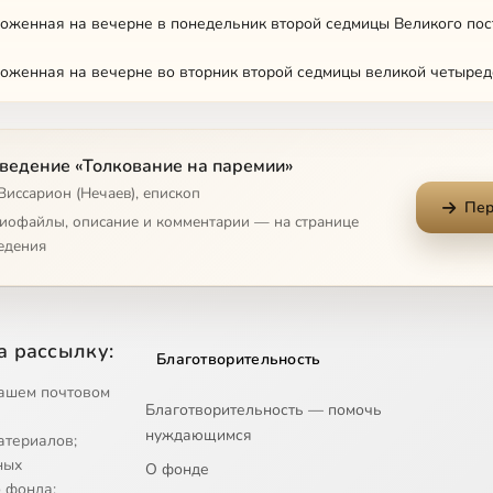
оженная на вечерне в понедельник второй седмицы Великого пос
оженная на вечерне во вторник второй седмицы великой четыре
оженная на вечерне в среду второй седмицы Великого поста
ведение «Толкование на паремии»
оженная на вечерне в четверток второй седмицы Великого поста
Виссарион (Нечаев), епископ
Пер
оженная на вечерне в пяток второй седмицы Великого поста
диофайлы, описание и комментарии — на странице
едения
оженная на вечерне в понедельник третьей седмицы Великого по
оженная на вечерне во вторник третьей седмицы Великого поста
а рассылку:
Благотворительность
оженная в среду третьей седмицы Великого поста
ашем почтовом
Благотворительность — помочь
оженная на вечерне в четверток третьей седмицы Великого поста
нуждающимся
атериалов;
оженная на вечерне в пяток третьей седмицы Великого поста
ных
О фонде
 фонда;