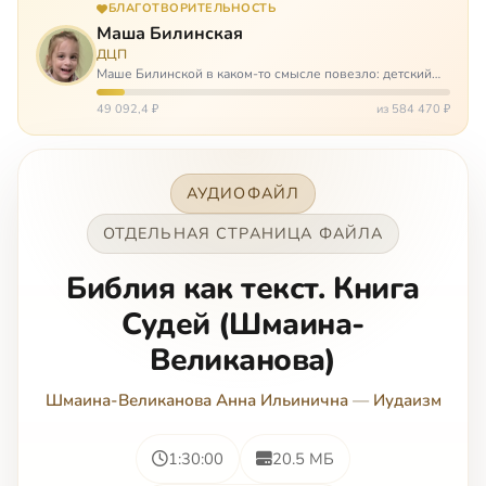
БЛАГОТВОРИТЕЛЬНОСТЬ
Маша Билинская
ДЦП
Маше Билинской в каком-то смысле повезло: детский
церебральный паралич зацепил её не очень сильно. Но
всё-таки есть диагноз и есть немалые проблемы – Маша
49 092,4 ₽
из 584 470 ₽
неправильно ходит, и от т…
АУДИОФАЙЛ
ОТДЕЛЬНАЯ СТРАНИЦА ФАЙЛА
Библия как текст. Книга
Судей (Шмаина-
Великанова)
Шмаина-Великанова Анна Ильинична
—
Иудаизм
1:30:00
20.5 МБ