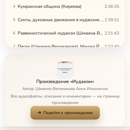
Кумранская община (Киреева)
2:36:35
4
Секты, духовные движения в иудаизме Второго Храма: фарисеи, саддукеи, зилоты (Шмаина-Великанова)
2:39:31
5
Раввинистический иудаизм (Шмаина-Великанова)
2:31:43
6
Песех (Шмаина-Великанова). Мишна Йома (Киреева)
2:22:40
7
Современный иудаизм (Киреева)
1:49:38
8
Иудейская мистика (Шмаина-Великанова)
2:38:56
9
Произведение «Иудаизм»
Ранняя иудейская мистика, 2 (Шмаина-Великанова)
1:17:12
10
Автор: Шмаина-Великанова Анна Ильинична
Все аудиофайлы, описание и комментарии — на странице
Ранняя иудейская мистика, 3 (Шмаина-Великанова)
1:08:38
11
произведения
Перейти к произведению
Библия как текст. Книга Судей (Шмаина-Великанова)
1:30:00
12
Сейчас