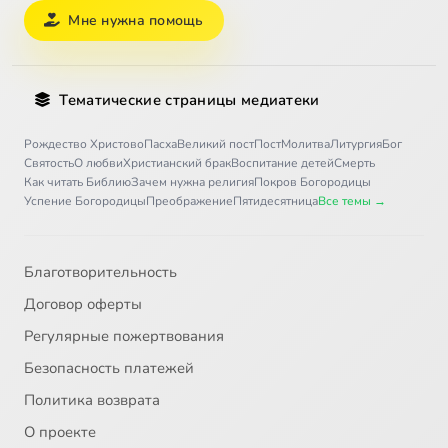
Мне нужна помощь
Тематические страницы медиатеки
Рождество Христово
Пасха
Великий пост
Пост
Молитва
Литургия
Бог
Святость
О любви
Христианский брак
Воспитание детей
Смерть
Как читать Библию
Зачем нужна религия
Покров Богородицы
Успение Богородицы
Преображение
Пятидесятница
Все темы →
Благотворительность
Договор оферты
Регулярные пожертвования
Безопасность платежей
Политика возврата
О проекте