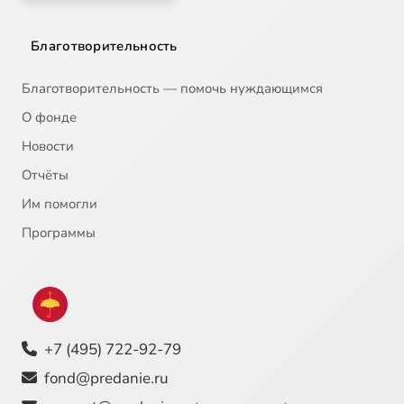
О песнопении «Да исправится молитва моя». По материалам журнала «Вечное»
5:26
22
Благотворительность
Да исправится молитва моя. Рукопись Супрасльского монастыря расшифровка А.Конотопа
2:42
23
Благотворительность — помочь нуждающимся
Слово о сорока Севастийских мучениках. Преподобный Феодор Студит
3:11
24
О фонде
Новости
Поучение в первую седмицу Великого поста. Святой праведный Иоанн Кронштадтский
7:03
25
Отчёты
Слово в пятницу первой седмицы Великого поста. Игумен Никон (Воробьев)
6:01
26
Им помогли
Слово в субботу первой седмицы Великого поста. Святитель Феофан Затворник
8:56
27
Программы
Проповедь в Неделю Торжества Православия. Архимандрит Иоанн (Крестьянкин)
5:26
28
Сейчас
Слово в Неделю Торжества Православия. Митрополит Сурожский Антоний
4:41
29
+7 (495) 722-92-79
Господи сил с нами буди. Мужской хор Оптина пустынь
7:22
30
fond@predanie.ru
Слово на Евангелие второй Недели Великого поста. Митрополит Сурожский Антоний
6:46
31