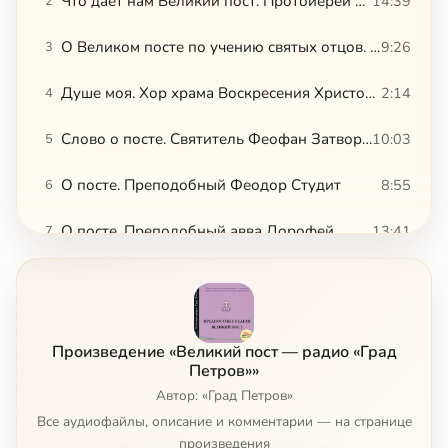
Что дает нам Великий пост. Протоиерей Сергий Четвериков
14:39
2
О Великом посте по учению святых отцов. По материалам журнала «Вечное»
9:26
3
Душе моя. Хор храма Воскресения Христова Москва
2:14
4
Слово о посте. Святитель Феофан Затворник
10:03
5
О посте. Преподобный Феодор Студит
8:55
6
О посте. Преподобный авва Дорофей
13:41
7
О посте. Святитель Василий Великий
21:48
8
О Тебе радуется. Хор Московских Духовных школ
4:57
9
Произведение «Великий пост — радио «Град
О посте. Преподобный Паисий Величковский
5:37
10
Петров»»
Автор: «Град Петров»
О посте. Святитель Димитрий Ростовский
7:46
11
Все аудиофайлы, описание и комментарии — на странице
произведения