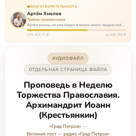
БЛАГОТВОРИТЕЛЬНОСТЬ
Артём Хмелев
Травма позвоночника
Артём молод, но уже видел в жизни много трудностей.
Он сирота, привык заботится о себе сам, но, когда
случилось несчастье, и он был парализован – остался на
249 403,71 ₽
из 406 350 ₽
попечении бабушки. И кр…
АУДИОФАЙЛ
ОТДЕЛЬНАЯ СТРАНИЦА ФАЙЛА
Проповедь в Неделю
Торжества Православия.
Архимандрит Иоанн
(Крестьянкин)
«Град Петров»
—
Великий пост — радио «Град Петров»