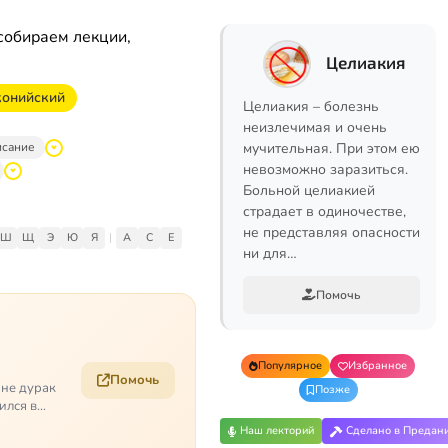
собираем лекции,
Целиакия
конийский
Целиакия – болезнь
неизлечимая и очень
исание
мучительная. При этом ею
невозможно заразиться.
Больной целиакией
страдает в одиночестве,
не представляя опасности
Ш
Щ
Э
Ю
Я
|
A
C
E
ни для…
Помочь
Популярное
Избранное
Помочь
 не дурак
Позже
ился в
Наш лекторий
Сделано в Предан