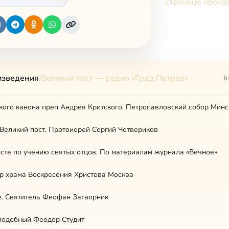
странице произ
изведения
Великий пост — радио «Град Петров»
6
ого канона преп Андрея Критского. Петропавловский собор Минс
 Великий пост. Протоиерей Сергий Четвериков
сте по учению святых отцов. По материалам журнала «Вечное»
р храма Воскресения Христова Москва
е. Святитель Феофан Затворник
подобный Феодор Студит