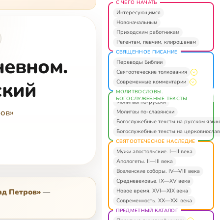
С ЧЕГО НАЧАТЬ
Интересующимся
Новоначальным
Приходским работникам
Регентам, певчим, клирошанам
СВЯЩЕННОЕ ПИСАНИЕ
невном.
Переводы Библии
Святоотеческие толкования
ский
Современные комментарии
МОЛИТВОСЛОВЫ.
БОГОСЛУЖЕБНЫЕ ТЕКСТЫ
Молитвы по-русски
ров»
Молитвы по-славянски
Богослужебные тексты на русском язык
Богослужебные тексты на церковнослав
СВЯТООТЕЧЕСКОЕ НАСЛЕДИЕ
Мужи апостольские. I—II века
Апологеты. II—III века
Вселенские соборы. IV—VIII века
Средневековье. IX—XV века
Новое время. XVI—XIX века
ад Петров»
—
Современность. XX—XXI века
ПРЕДМЕТНЫЙ КАТАЛОГ