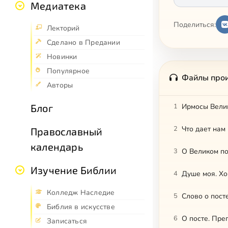
Медиатека
Поделиться:
Лекторий
Сделано в Предании
Новинки
Популярное
Файлы про
Авторы
Блог
1
Ирмосы Велик
2
Что дает нам
Православный
календарь
3
О Великом по
Изучение Библии
4
Душе моя. Хо
Колледж Наследие
5
Слово о пост
Библия в искусстве
6
О посте. Пре
Записаться