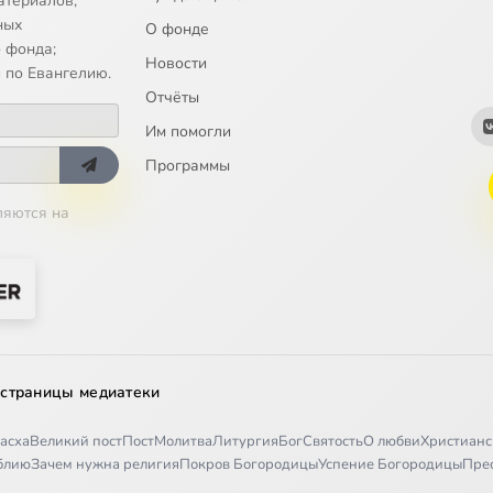
атериалов;
еподобного Ефрема Сирина. Святитель Иннокентий Херсонский
ных
О фонде
 фонда;
Новости
чании. Преподобный Исаак Сирин
 по Евангелию.
Отчёты
Твоем. Петропавловский собор Минск
Им помогли
 исповеди. Святитель Феофан Затворник
Программы
ляются на
 «Да исправится молитва моя». По материалам журнала «Вечное»
я молитва моя. Рукопись Супрасльского монастыря расшифровка 
ка Севастийских мучениках. Преподобный Феодор Студит
 страницы медиатеки
ервую седмицу Великого поста. Святой праведный Иоанн Кроншта
асха
Великий пост
Пост
Молитва
Литургия
Бог
Святость
О любви
Христианс
ицу первой седмицы Великого поста. Игумен Никон (Воробьев)
иблию
Зачем нужна религия
Покров Богородицы
Успение Богородицы
Пре