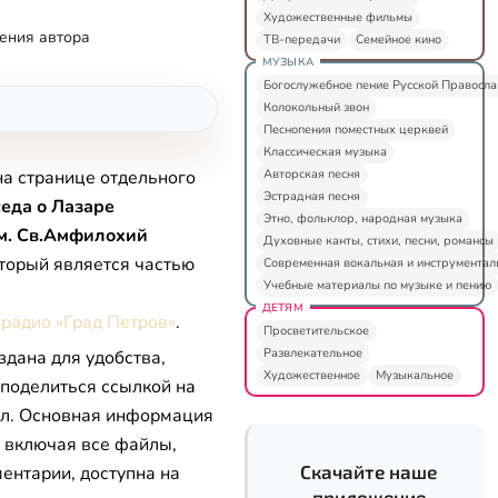
Художественные фильмы
ения автора
ТВ-передачи
Семейное кино
МУЗЫКА
Богослужебное пение Русской Правосл
Колокольный звон
Песнопения поместных церквей
Классическая музыка
Авторская песня
на странице отдельного
Эстрадная песня
еда о Лазаре
Этно, фольклор, народная музыка
м. Св.Амфилохий
Духовные канты, стихи, песни, романсы
оторый является частью
Современная вокальная и инструментал
Учебные материалы по музыке и пению
ДЕТЯМ
 радио «Град Петров»
.
Просветительское
Развлекательное
здана для удобства,
Художественное
Музыкальное
 поделиться ссылкой на
л. Основная информация
, включая все файлы,
Скачайте наше
ентарии, доступна на
приложение