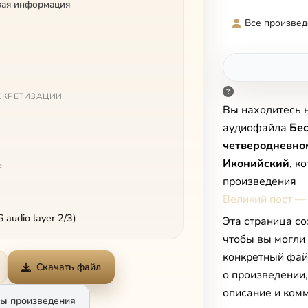
кая информация
Все произвед
СКРЕТИЗАЦИИ
Вы находитесь 
аудиофайла
Бес
четверодневно
Иконийский
, к
Е
произведения
Великий пост —
audio layer 2/3)
Эта страница со
чтобы вы могли
конкретный фай
Скачать файл
о произведении
описание и комм
ы произведения