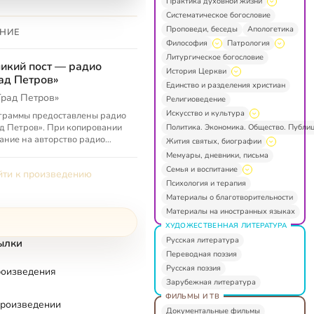
Практика духовной жизни
Систематическое богословие
Проповеди, беседы
Апологетика
НИЕ
Философия
Патрология
Литургическое богословие
икий пост — радио
История Церкви
ад Петров»
Единство и разделения христиан
Град Петров»
Религиоведение
Искусство и культура
граммы предоставлены радио
д Петров». При копировании
Политика. Экономика. Общество. Публи
ание на авторство радио
Жития святых, биографии
д Петров» обязательно.
Мемуары, дневники, письма
Семья и воспитание
ти к произведению
Психология и терапия
Материалы о благотворительности
Материалы на иностранных языках
ХУДОЖЕСТВЕННАЯ ЛИТЕРАТУРА
Русская литература
ылки
Переводная поэзия
Русская поэзия
роизведения
Зарубежная литература
ФИЛЬМЫ И ТВ
произведении
Документальные фильмы