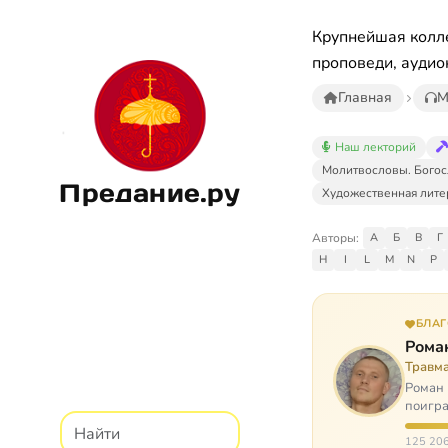
Крупнейшая колле
проповеди, аудио
Главная
М
Наш лекторий
Молитвословы. Богос
Предание.ру
Художественная лите
Авторы:
А
Б
В
Г
H
I
L
M
N
P
БЛА
Рома
Травм
Роман 
поигра
автоав
125 206