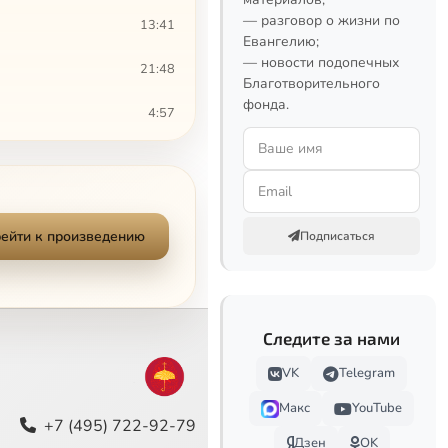
— разговор о жизни по
13:41
Евангелию;
— новости подопечных
21:48
Благотворительного
фонда.
4:57
5:37
7:46
ейти к произведению
Подписаться
13:50
19:27
7:51
Следите за нами
VK
Telegram
5:00
Макс
YouTube
5:00
+7 (495) 722-92-79
Дзен
OK