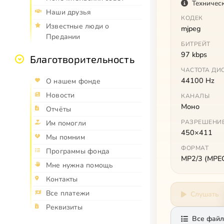
Техничес
Наши друзья
КОДЕК
Известные люди о
mjpeg
Предании
БИТРЕЙТ
97 kbps
Благотворительность
ЧАСТОТА ДИ
44100 Hz
О нашем фонде
Новости
КАНАЛЫ
Моно
Отчёты
РАЗРЕШЕНИ
Им помогли
450×411
Мы помним
ФОРМАТ
Программы фонда
MP2/3 (MPEG 
Мне нужна помощь
Контакты
Все платежи
Слушать
Реквизиты
Все файл