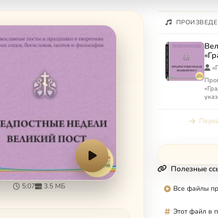
ПРОИЗВЕДЕ
Вел
«Гр
«
Про
«Гра
указ
«Гра
Перей
Полезные сс
5:07
3.5 МБ
Все файлы п
Этот файл в 