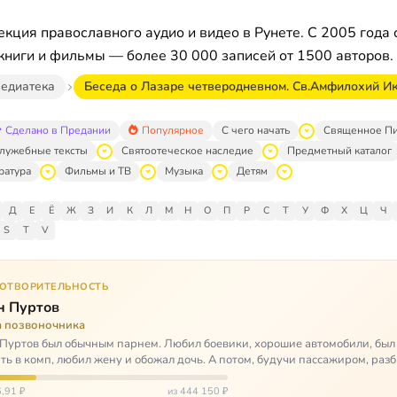
кция православного аудио и видео в Рунете. С 2005 года 
книги и фильмы — более 30 000 записей от 1500 авторов.
едиатека
Беседа о Лазаре четверодневном. Св.Амфилохий И
Сделано в Предании
Популярное
С чего начать
Священное П
лужебные тексты
Святоотеческое наследие
Предметный каталог
ратура
Фильмы и ТВ
Музыка
Детям
Д
Е
Ё
Ж
З
И
К
Л
М
Н
О
П
Р
С
Т
У
Ф
Х
Ц
Ч
S
T
V
ГОТВОРИТЕЛЬНОСТЬ
н Пуртов
а позвоночника
Пуртов был обычным парнем. Любил боевики, хорошие автомобили, был
ть в комп, любил жену и обожал дочь. А потом, будучи пассажиром, разб
арии и тепе…
,91 ₽
из 444 150 ₽