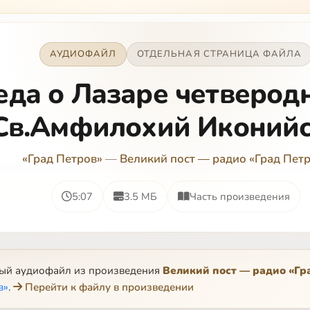
АУДИОФАЙЛ
ОТДЕЛЬНАЯ СТРАНИЦА ФАЙЛА
еда о Лазаре четверод
Св.Амфилохий Иконий
«Град Петров»
—
Великий пост — радио «Град Пет
5:07
3.5 МБ
Часть произведения
ный аудиофайл из произведения
Великий пост — радио «Гр
в»
.
Перейти к файлу в произведении