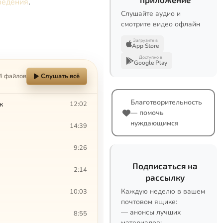
ведения
.
Слушайте аудио и
смотрите видео офлайн
Загрузите в
App Store
Доступно в
Google Play
4 файлов
Слушать всё
Благотворительность
к
12:02
— помочь
нуждающимся
14:39
9:26
Подписаться на
2:14
рассылку
Каждую неделю в вашем
10:03
почтовом ящике:
— анонсы лучших
8:55
материалов;