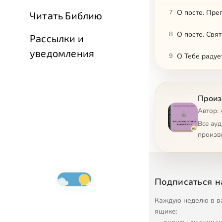
7
О посте. Пр
Читать Библию
8
О посте. Свя
Рассылки и
уведомления
9
О Тебе радуе
10
О посте. Пр
Произ
11
О посте. Свя
Автор: 
12
О посте. Свя
Все ау
произв
13
Увещательное
14
Господи сил 
Подписаться н
15
О посте. Свя
Каждую неделю в в
16
О посте. Свя
ящике: