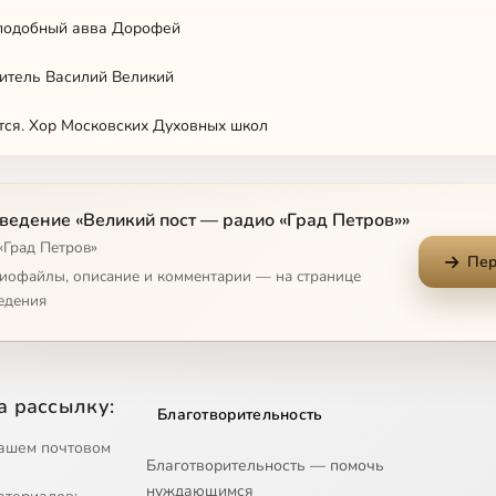
еподобный авва Дорофей
титель Василий Великий
тся. Хор Московских Духовных школ
еподобный Паисий Величковский
ведение «Великий пост — радио «Град Петров»»
титель Димитрий Ростовский
«Град Петров»
Пер
титель Игнатий (Брянчанинов)
диофайлы, описание и комментарии — на странице
едения
 слово о посте. Святитель Иоанн Златоуст
с нами буди. Хор Свято-Данилова монастыря
а рассылку:
Благотворительность
титель Тихон Задонский
ашем почтовом
Благотворительность — помочь
щенномученик Кирилл (Смирнов)
нуждающимся