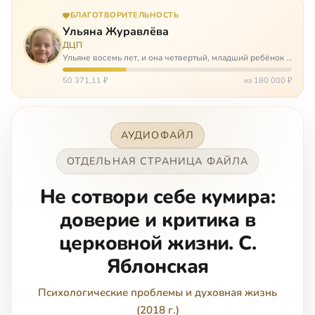
БЛАГОТВОРИТЕЛЬНОСТЬ
Ульяна Журавлёва
ДЦП
Ульяне восемь лет, и она четвертый, младший ребёнок в
многодетной семье. И с самого рождения Ульяну лечат.
Несколько операций, ежедневные процедуры,
50 371,11 ₽
из 180 000 ₽
длительные реабилитации и беско…
АУДИОФАЙЛ
ОТДЕЛЬНАЯ СТРАНИЦА ФАЙЛА
Не сотвори себе кумира:
доверие и критика в
церковной жизни. С.
Яблонская
Психологические проблемы и духовная жизнь
(2018 г.)