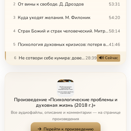
От вины к свободе. Д. Дроздов
53:31
2
Куда уходят желания. М. Филоник
54:20
3
Страх Божий и страх человеческий. Митрополит Аргентинский и Южноамериканский Игнатий
58:14
4
Психология духовных кризисов: потеря веры или переосмысление религиозного опыта. Н. Скуратовская
41:46
5
Не сотвори себе кумира: доверие и критика в церковной жизни. С. Яблонская
28:39
6
Сейчас
Произведение «Психологические проблемы и
духовная жизнь (2018 г.)»
Все аудиофайлы, описание и комментарии — на странице
произведения
Перейти к произведению