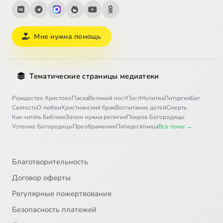
Мне нужна помощь
Тематические страницы медиатеки
Рождество Христово
Пасха
Великий пост
Пост
Молитва
Литургия
Бог
Святость
О любви
Христианский брак
Воспитание детей
Смерть
Как читать Библию
Зачем нужна религия
Покров Богородицы
Успение Богородицы
Преображение
Пятидесятница
Все темы →
Благотворительность
Договор оферты
Регулярные пожертвования
Безопасность платежей