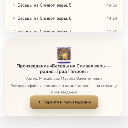
Беседы на Символ веры, 5
44:59
5
Беседы на Символ веры, 6
44:24
6
Беседы на Символ веры, 7
41:30
7
Беседы на Символ веры, 8
42:10
8
Беседы на Символ веры, 9
49:48
9
Произведение «Беседы на Символ веры —
Беседы на Символ веры,10
46:00
10
радио «Град Петров»»
Сейчас
Автор: Михайлова Марина Валентиновна
Беседы на Символ веры,11
43:20
11
Все аудиофайлы, описание и комментарии — на странице
произведения
Беседы на Символ веры,12
44:52
12
Перейти к произведению
Беседы на Символ веры,13
44:07
13
Беседы на Символ веры,14
47:49
14