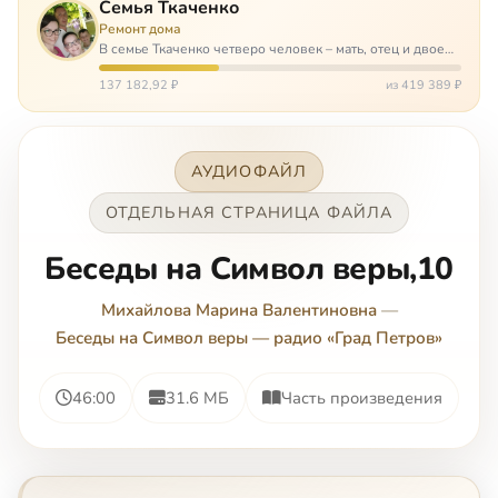
Семья Ткаченко
Ремонт дома
В семье Ткаченко четверо человек – мать, отец и двое
сыновей. И это семья – крепость. У них столько проблем
и бед, что хватило бы на много семей. Трое из четверых
137 182,92 ₽
из 419 389 ₽
– тяжело больны.…
АУДИОФАЙЛ
ОТДЕЛЬНАЯ СТРАНИЦА ФАЙЛА
Беседы на Символ веры,10
Михайлова Марина Валентиновна
—
Беседы на Символ веры — радио «Град Петров»
46:00
31.6 МБ
Часть произведения