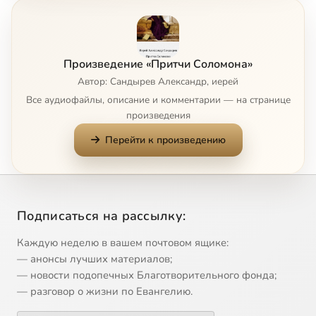
Притчи Соломона, 8
34:07
8
Притчи Соломона, 9
32:55
9
Произведение «Притчи Соломона»
Притчи Соломона, 10
29:13
10
Автор: Сандырев Александр, иерей
Все аудиофайлы, описание и комментарии — на странице
Притчи Соломона, 11
36:02
11
произведения
Перейти к произведению
Притчи Соломона, 12
35:00
12
Притчи Соломона, 13
37:19
13
Притчи Соломона, 14
35:41
14
Подписаться на рассылку:
Притчи Соломона, 15
36:26
15
Каждую неделю в вашем почтовом ящике:
— анонсы лучших материалов;
Притчи Соломона, 16
31:54
16
Сейчас
— новости подопечных Благотворительного фонда;
— разговор о жизни по Евангелию.
Притчи Соломона, 17
37:06
17