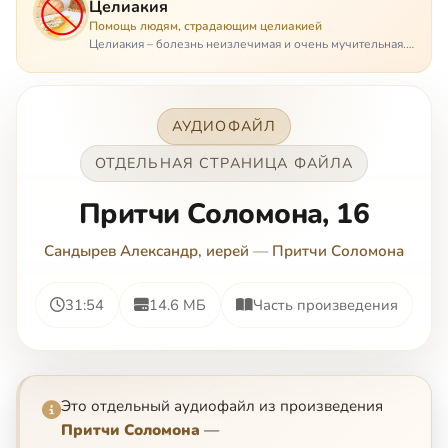
Целиакия
Помощь людям, страдающим целиакией
Целиакия – болезнь неизлечимая и очень мучительная.
При этом ею невозможно заразиться. Больной
целиакией страдает в одиночестве, не представляя
опасности ни для кого, кроме своих п…
АУДИОФАЙЛ
ОТДЕЛЬНАЯ СТРАНИЦА ФАЙЛА
Притчи Соломона, 16
Сандырев Александр, иерей
—
Притчи Соломона
31:54
14.6 МБ
Часть произведения
Это отдельный аудиофайл из произведения
Притчи Соломона
—