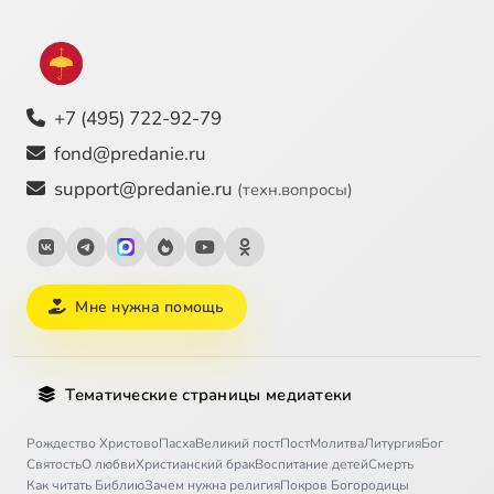
Притчи Соломона, 28
34:53
28
+7 (495) 722-92-79
fond@predanie.ru
support@predanie.ru
(техн.вопросы)
Мне нужна помощь
Тематические страницы медиатеки
Рождество Христово
Пасха
Великий пост
Пост
Молитва
Литургия
Бог
Святость
О любви
Христианский брак
Воспитание детей
Смерть
Как читать Библию
Зачем нужна религия
Покров Богородицы