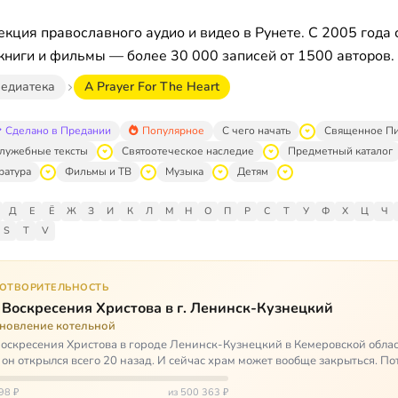
кция православного аудио и видео в Рунете. С 2005 года 
книги и фильмы — более 30 000 записей от 1500 авторов.
едиатека
A Prayer For The Heart
Сделано в Предании
Популярное
С чего начать
Священное П
лужебные тексты
Святоотеческое наследие
Предметный каталог
ратура
Фильмы и ТВ
Музыка
Детям
Д
Е
Ё
Ж
З
И
К
Л
М
Н
О
П
Р
С
Т
У
Ф
Х
Ц
Ч
S
T
V
ГОТВОРИТЕЛЬНОСТЬ
 Воскресения Христова в г. Ленинск-Кузнецкий
ановление котельной
оскресения Христова в городе Ленинск-Кузнецкий в Кемеровской облас
 он открылся всего 20 назад. И сейчас храм может вообще закрыться. Пот
ь,…
98 ₽
из 500 363 ₽