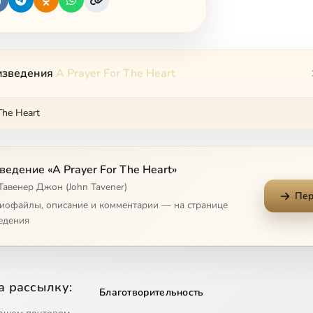
изведения
A Prayer For The Heart
The Heart
едение «A Prayer For The Heart»
Тавенер Джон (John Tavener)
Пер
диофайлы, описание и комментарии — на странице
едения
а рассылку:
Благотворительность