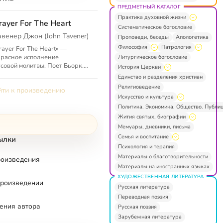
ПРЕДМЕТНЫЙ КАТАЛОГ
Практика духовной жизни
rayer For The Heart
Систематическое богословие
авенер Джон (John Tavener)
Проповеди, беседы
Апологетика
Философия
Патрология
rayer For The Heart» —
расное исполнение
Литургическое богословие
совой молитвы. Поет Бьорк.
История Церкви
ка Джона Тавенера, одного
Единство и разделения христиан
крупнейших современных
Религиоведение
ти к произведению
озиторов, ...
Искусство и культура
Политика. Экономика. Общество. Публи
Жития святых, биографии
Мемуары, дневники, письма
Семья и воспитание
ылки
Психология и терапия
Материалы о благотворительности
роизведения
Материалы на иностранных языках
ХУДОЖЕСТВЕННАЯ ЛИТЕРАТУРА
произведении
Русская литература
Переводная поэзия
ения автора
Русская поэзия
Зарубежная литература