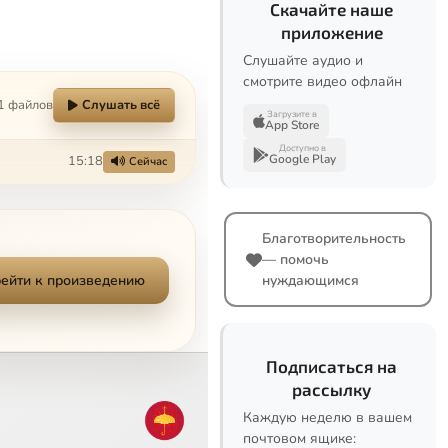
Скачайте наше
приложение
Слушайте аудио и
смотрите видео офлайн
1 файлов
Слушать всё
Загрузите в
App Store
Доступно в
Google Play
15:18
Сейчас
Благотворительность
— помочь
ейти к произведению
нуждающимся
Подписаться на
рассылку
Каждую неделю в вашем
почтовом ящике: