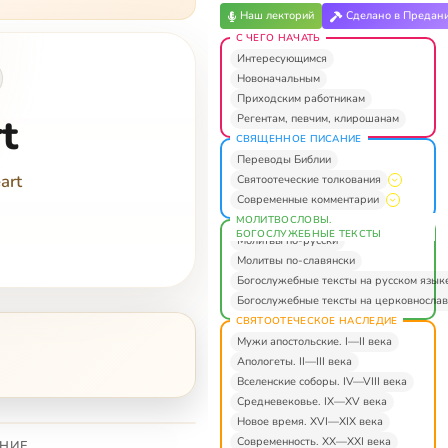
Наш лекторий
Сделано в Предан
С ЧЕГО НАЧАТЬ
Интересующимся
Новоначальным
Приходским работникам
t
Регентам, певчим, клирошанам
СВЯЩЕННОЕ ПИСАНИЕ
Переводы Библии
art
Святоотеческие толкования
Современные комментарии
МОЛИТВОСЛОВЫ.
БОГОСЛУЖЕБНЫЕ ТЕКСТЫ
Молитвы по-русски
Молитвы по-славянски
Богослужебные тексты на русском язык
Богослужебные тексты на церковнослав
СВЯТООТЕЧЕСКОЕ НАСЛЕДИЕ
Мужи апостольские. I—II века
Апологеты. II—III века
Вселенские соборы. IV—VIII века
Средневековье. IX—XV века
Новое время. XVI—XIX века
Современность. XX—XXI века
НИЕ