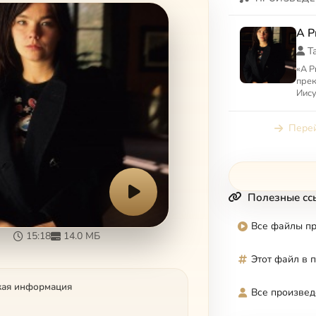
A P
Т
«A P
прек
Иису
Музы
из 
Перей
комп
Полезные сс
Все файлы п
15:18
14.0 МБ
Этот файл в 
кая информация
Все произвед