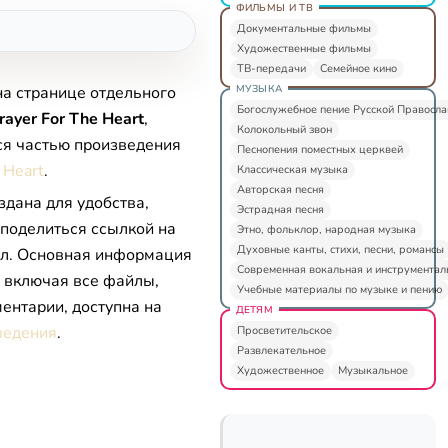
ФИЛЬМЫ И ТВ
Документальные фильмы
Художественные фильмы
ТВ-передачи
Семейное кино
МУЗЫКА
на странице отдельного
Богослужебное пение Русской Правосл
rayer For The Heart
,
Колокольный звон
ся частью произведения
Песнопения поместных церквей
 Heart
.
Классическая музыка
Авторская песня
здана для удобства,
Эстрадная песня
 поделиться ссылкой на
Этно, фольклор, народная музыка
Духовные канты, стихи, песни, романсы
л. Основная информация
Современная вокальная и инструментал
, включая все файлы,
Учебные материалы по музыке и пению
ентарии, доступна на
ДЕТЯМ
ведения
.
Просветительское
Развлекательное
Художественное
Музыкальное