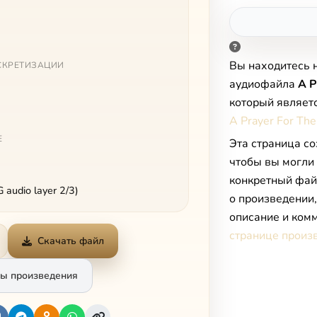
Вы находитесь 
СКРЕТИЗАЦИИ
аудиофайла
A P
который являет
A Prayer For The
Е
Эта страница со
чтобы вы могли
конкретный фай
audio layer 2/3)
о произведении
описание и комм
странице произ
Скачать файл
ы произведения