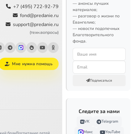
— анонсы лучших
+7 (495) 722-92-79
материалов;
fond@predanie.ru
— разговор о жизни по
Евангелию;
support@predanie.ru
— новости подопечных
(техн.вопросы)
Благотворительного
фонда.
Мне нужна помощь
Подписаться
Следите за нами
VK
Telegram
Макс
YouTube
кий брак
Воспитание детей