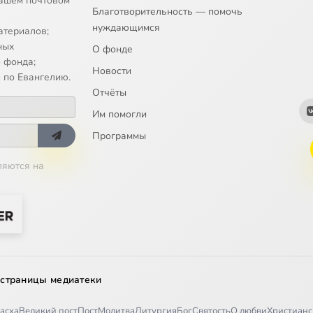
ашем почтовом
Благотворительность — помочь
нуждающимся
атериалов;
ных
О фонде
 фонда;
Новости
 по Евангелию.
Отчёты
Им помогли
Программы
ляются на
 страницы медиатеки
асха
Великий пост
Пост
Молитва
Литургия
Бог
Святость
О любви
Христианс