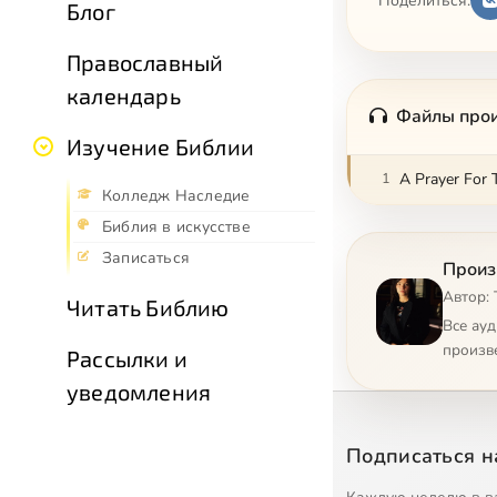
Поделиться:
Блог
Православный
календарь
Файлы про
Изучение Библии
1
A Prayer For 
Колледж Наследие
Библия в искусстве
Записаться
Произв
Автор: 
Читать Библию
Все ау
произв
Рассылки и
уведомления
Подписаться н