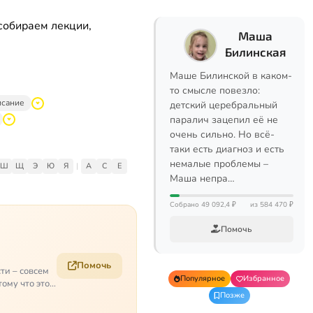
собираем лекции,
Маша
Билинская
Маше Билинской в каком-
то смысле повезло:
исание
детский церебральный
паралич зацепил её не
очень сильно. Но всё-
таки есть диагноз и есть
немалые проблемы –
Ш
Щ
Э
Ю
Я
|
A
C
E
Маша непра…
Собрано 49 092,4 ₽
из 584 470 ₽
Помочь
Помочь
ти – совсем
Популярное
Избранное
ому что это
Позже