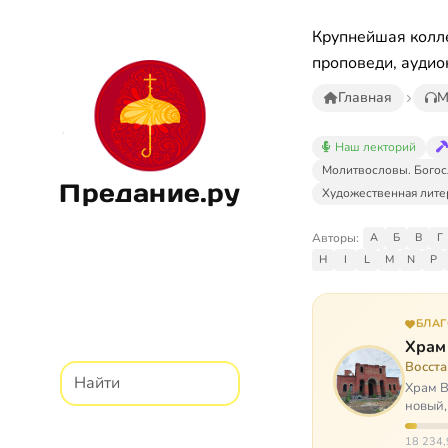
Крупнейшая колле
проповеди, аудио
Главная
М
Наш лекторий
Молитвословы. Богос
Предание.ру
Художественная лите
Авторы:
А
Б
В
Г
H
I
L
M
N
P
БЛА
Храм
Восст
Храм В
новый,
Сибир
18 234,