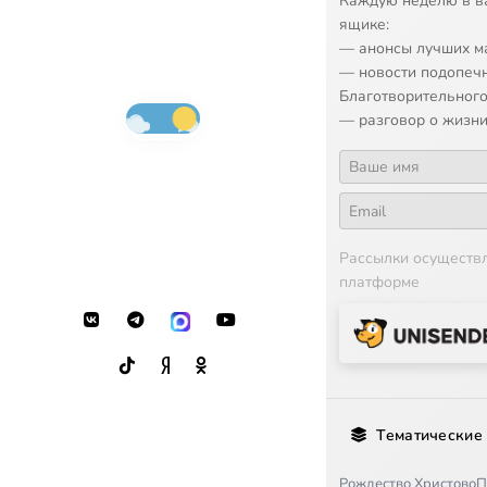
Каждую неделю в в
ящике:
— анонсы лучших м
— новости подопеч
Благотворительного
— разговор о жизни
Рассылки осуществ
платформе
Тематические
Рождество Христово
П