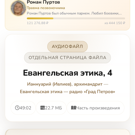
Роман Пуртов
Травма позвоночника
Роман Пуртов был обычным парнем. Любил боевики,
хорошие автомобили, был не дурак поиграть в комп,
любил жену и обожал дочь. А потом, будучи
121 276,88 ₽
из 444 150 ₽
пассажиром, разбился в автоаварии и тепе…
АУДИОФАЙЛ
ОТДЕЛЬНАЯ СТРАНИЦА ФАЙЛА
Евангельская этика, 4
Ианнуарий (Ивлиев), архимандрит
—
Евангельская этика — радио «Град Петров»
49:02
22.7 МБ
Часть произведения