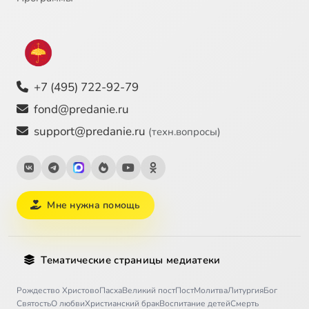
+7 (495) 722-92-79
fond@predanie.ru
support@predanie.ru
(техн.вопросы)
Мне нужна помощь
Тематические страницы медиатеки
Рождество Христово
Пасха
Великий пост
Пост
Молитва
Литургия
Бог
Святость
О любви
Христианский брак
Воспитание детей
Смерть