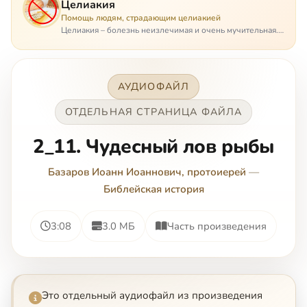
Целиакия
Помощь людям, страдающим целиакией
Целиакия – болезнь неизлечимая и очень мучительная.
При этом ею невозможно заразиться. Больной
целиакией страдает в одиночестве, не представляя
опасности ни для кого, кроме своих п…
АУДИОФАЙЛ
ОТДЕЛЬНАЯ СТРАНИЦА ФАЙЛА
2_11. Чудесный лов рыбы
Базаров Иоанн Иоаннович, протоиерей
—
Библейская история
3:08
3.0 МБ
Часть произведения
Это отдельный аудиофайл из произведения