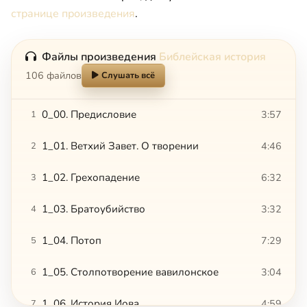
странице произведения
.
Файлы произведения
Библейская история
106 файлов
Слушать всё
0_00. Предисловие
3:57
1
1_01. Ветхий Завет. О творении
4:46
2
1_02. Грехопадение
6:32
3
1_03. Братоубийство
3:32
4
1_04. Потоп
7:29
5
1_05. Столпотворение вавилонское
3:04
6
1_06. История Иова
4:59
7