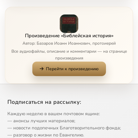
1_07. Призвание Аврама
2:34
8
1_08. Вера Аврама
5:59
9
Произведение «Библейская история»
1_09. Содом и Гоморра
2:35
10
Автор: Базаров Иоанн Иоаннович, протоиерей
Все аудиофайлы, описание и комментарии — на странице
1_10. Измаил
2:43
11
произведения
Перейти к произведению
1_11. Исаак
2:56
12
1_12. Смерть и погребение Сарры
1:11
13
1_13. Женитьба Исаака
3:47
14
Подписаться на рассылку:
1_14. Иаков и Исав
6:44
15
Каждую неделю в вашем почтовом ящике:
— анонсы лучших материалов;
1_15. Странствование Иакова
8:39
16
— новости подопечных Благотворительного фонда;
— разговор о жизни по Евангелию.