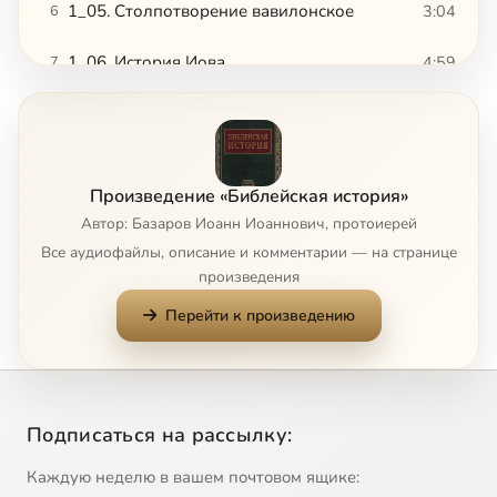
1_05. Столпотворение вавилонское
3:04
6
1_06. История Иова
4:59
7
1_07. Призвание Аврама
2:34
8
1_08. Вера Аврама
5:59
9
Произведение «Библейская история»
1_09. Содом и Гоморра
2:35
10
Автор: Базаров Иоанн Иоаннович, протоиерей
Все аудиофайлы, описание и комментарии — на странице
1_10. Измаил
2:43
11
произведения
Перейти к произведению
1_11. Исаак
2:56
12
1_12. Смерть и погребение Сарры
1:11
13
1_13. Женитьба Исаака
3:47
14
Подписаться на рассылку:
1_14. Иаков и Исав
6:44
15
Каждую неделю в вашем почтовом ящике: