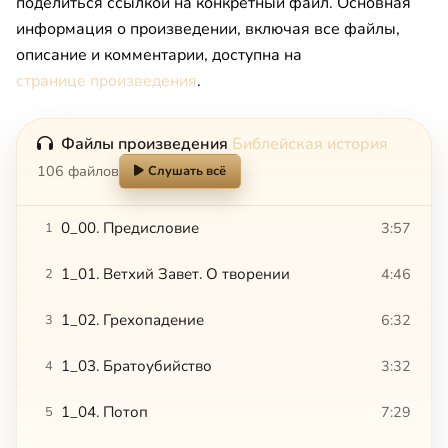
поделиться ссылкой на конкретный файл. Основная
информация о произведении, включая все файлы,
описание и комментарии, доступна на
странице произведения
.
Файлы произведения
Библейская история
106 файлов
Слушать всё
0_00. Предисловие
3:57
1
1_01. Ветхий Завет. О творении
4:46
2
1_02. Грехопадение
6:32
3
1_03. Братоубийство
3:32
4
1_04. Потоп
7:29
5