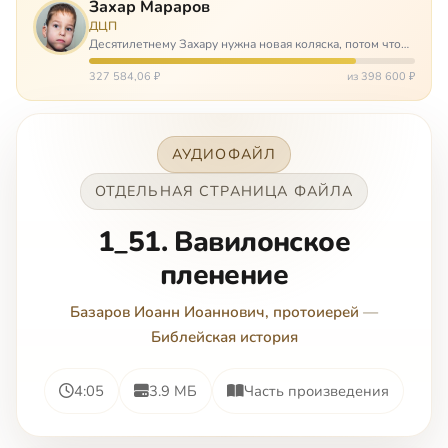
Захар Мараров
ДЦП
Десятилетнему Захару нужна новая коляска, потом что
старая сломалась. А без коляски он не сможет не только
просто выходить из дома, но и продолжать лечение в
327 584,06 ₽
из 398 600 ₽
реабилитационных центр…
АУДИОФАЙЛ
ОТДЕЛЬНАЯ СТРАНИЦА ФАЙЛА
1_51. Вавилонское
пленение
Базаров Иоанн Иоаннович, протоиерей
—
Библейская история
4:05
3.9 МБ
Часть произведения