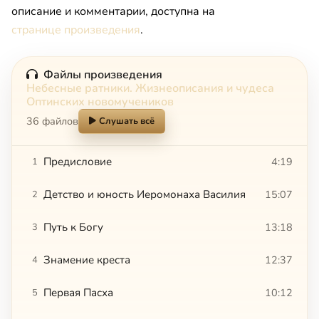
описание и комментарии, доступна на
странице произведения
.
Файлы произведения
Небесные ратники. Жизнеописания и чудеса
Оптинских новомучеников
36 файлов
Слушать всё
Предисловие
4:19
1
Детство и юность Иеромонаха Василия
15:07
2
Путь к Богу
13:18
3
Знамение креста
12:37
4
Первая Пасха
10:12
5