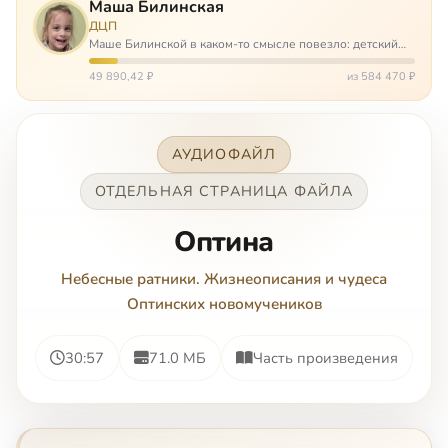
Маша Билинская
ДЦП
Маше Билинской в каком-то смысле повезло: детский
церебральный паралич зацепил её не очень сильно. Но
всё-таки есть диагноз и есть немалые проблемы – Маша
49 890,42 ₽
из 584 470 ₽
неправильно ходит, и от т…
АУДИОФАЙЛ
ОТДЕЛЬНАЯ СТРАНИЦА ФАЙЛА
Оптина
Небесные ратники. Жизнеописания и чудеса
Оптинских новомучеников
30:57
71.0 МБ
Часть произведения