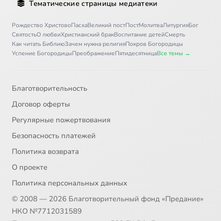
Тематические страницы медиатеки
Источники к составлению жизнеописания Оптинских убиенных братьев
6:12
36
Рождество Христово
Пасха
Великий пост
Пост
Молитва
Литургия
Бог
Святость
О любви
Христианский брак
Воспитание детей
Смерть
Как читать Библию
Зачем нужна религия
Покров Богородицы
Успение Богородицы
Преображение
Пятидесятница
Все темы →
Благотворительность
Договор оферты
Регулярные пожертвования
Безопасность платежей
Политика возврата
О проекте
Политика персональных данных
© 2008 — 2026 Благотворительный фонд «Предание»
НКО №7712031589