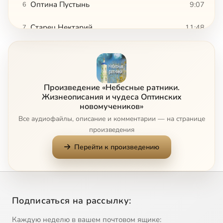
Оптина Пустынь
9:07
6
Старец Нектарий
11:48
7
Покаяния отверзи ми двери
9:44
8
Иноческие подвиги
13:38
9
Произведение «Небесные ратники.
Хранение уст
8:49
10
Жизнеописания и чудеса Оптинских
новомучеников»
Все аудиофайлы, описание и комментарии — на странице
Монах и пастырь
20:22
11
произведения
Пасха без конца
14:44
12
Перейти к произведению
Детские годы инока Трофима
11:10
13
На пути к истине
26:20
14
Подписаться на рассылку:
Монастырь
9:47
15
Каждую неделю в вашем почтовом ящике: