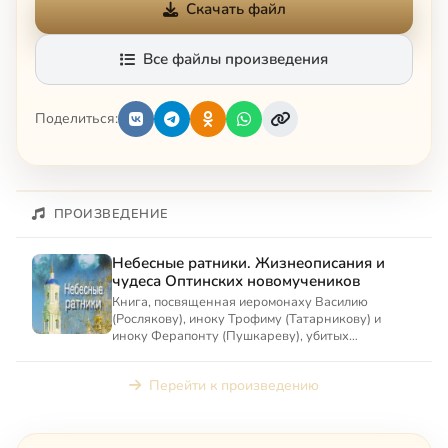
Скачать файл
Все файлы произведения
Поделиться:
ПРОИЗВЕДЕНИЕ
Небесные ратники. Жизнеописания и
чудеса Оптинских новомучеников
Книга, посвященная иеромонаху Василию
(Рослякову), иноку Трофиму (Татарникову) и
иноку Ферапонту (Пушкареву), убитых
сатанистом в 1993 г.
Перейти к произведению