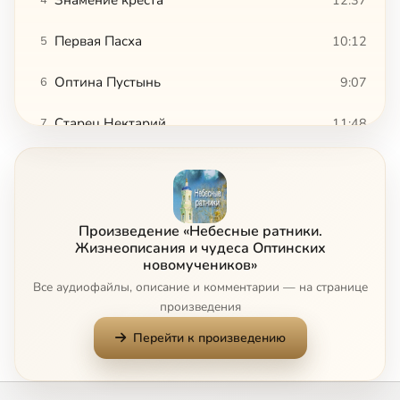
Первая Пасха
10:12
5
Оптина Пустынь
9:07
6
Старец Нектарий
11:48
7
Покаяния отверзи ми двери
9:44
8
Иноческие подвиги
13:38
9
Произведение «Небесные ратники.
Хранение уст
8:49
10
Жизнеописания и чудеса Оптинских
новомучеников»
Все аудиофайлы, описание и комментарии — на странице
Монах и пастырь
20:22
11
произведения
Пасха без конца
14:44
12
Перейти к произведению
Детские годы инока Трофима
11:10
13