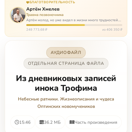
БЛАГОТВОРИТЕЛЬНОСТЬ
Артём Хмелев
Травма позвоночника
Артём молод, но уже видел в жизни много трудностей.
Он сирота, привык заботится о себе сам, но, когда
случилось несчастье, и он был парализован – остался на
248 773,68 ₽
из 406 350 ₽
попечении бабушки. И кр…
АУДИОФАЙЛ
ОТДЕЛЬНАЯ СТРАНИЦА ФАЙЛА
Из дневниковых записей
инока Трофима
Небесные ратники. Жизнеописания и чудеса
Оптинских новомучеников
15:46
36.2 МБ
Часть произведения