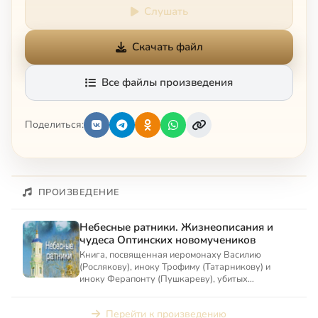
Слушать
Скачать файл
Все файлы произведения
Поделиться:
ПРОИЗВЕДЕНИЕ
Небесные ратники. Жизнеописания и
чудеса Оптинских новомучеников
Книга, посвященная иеромонаху Василию
(Рослякову), иноку Трофиму (Татарникову) и
иноку Ферапонту (Пушкареву), убитых
сатанистом в 1993 г.
Перейти к произведению