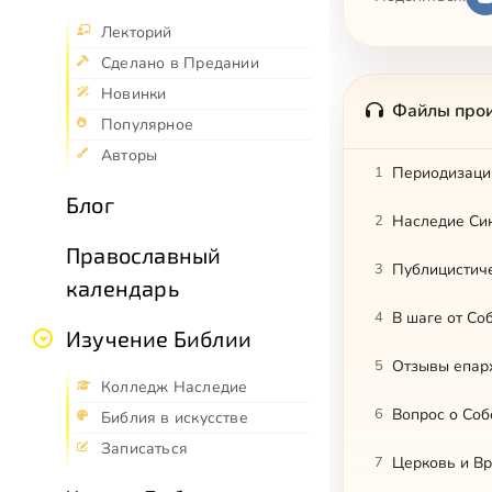
Лекторий
Сделано в Предании
Новинки
Файлы про
Популярное
Авторы
1
Периодизаци
Блог
2
Наследие Си
Православный
3
Публицистич
календарь
4
В шаге от Со
Изучение Библии
5
Отзывы епар
Колледж Наследие
6
Вопрос о Соб
Библия в искусстве
Записаться
7
Церковь и В