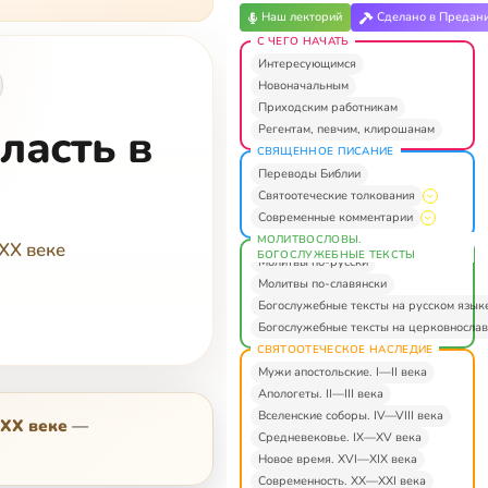
Наш лекторий
Сделано в Предан
С ЧЕГО НАЧАТЬ
Интересующимся
Новоначальным
Приходским работникам
ласть в
Регентам, певчим, клирошанам
СВЯЩЕННОЕ ПИСАНИЕ
Переводы Библии
Святоотеческие толкования
Современные комментарии
МОЛИТВОСЛОВЫ.
XX веке
БОГОСЛУЖЕБНЫЕ ТЕКСТЫ
Молитвы по-русски
Молитвы по-славянски
Богослужебные тексты на русском язык
Богослужебные тексты на церковнослав
СВЯТООТЕЧЕСКОЕ НАСЛЕДИЕ
Мужи апостольские. I—II века
Апологеты. II—III века
Вселенские соборы. IV—VIII века
 XX веке
—
Средневековье. IX—XV века
Новое время. XVI—XIX века
Современность. XX—XXI века