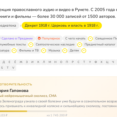
кция православного аудио и видео в Рунете. С 2005 года 
книги и фильмы — более 30 000 записей от 1500 авторов.
едиатека
Декрет 1918 г. Церковь и власть в 1918 г.
Сделано в Предании
Популярное
С чего начать
Священное П
лужебные тексты
Святоотеческое наследие
Предметный каталог
ратура
Фильмы и ТВ
Музыка
Детям
Д
Е
Ё
Ж
З
И
К
Л
М
Н
О
П
Р
С
Т
У
Ф
Х
Ц
Ч
S
T
V
ГОТВОРИТЕЛЬНОСТЬ
ория Гапонова
ый нейромышечный сколиоз, СМА
з Зеленограда узнала о своей болезни уже будучи в сознательном возрас
сь привыкать к инвалидной коляске и сильнейшему сколиозу, постоянн
щей беспом…
,03 ₽
из 1 745 200 ₽