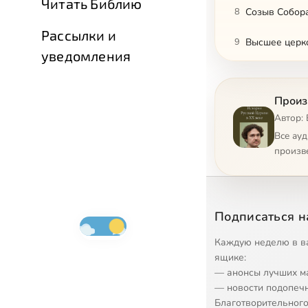
Читать Библию
8
Созыв Собор
Рассылки и
9
Высшее церко
уведомления
10
Произ
11
Декрет 1918 
Автор: 
12
Власть и цер
Все ау
произв
13
Изъятие церк
14
Изъятие церк
Подписаться н
15
Позиция церк
Каждую неделю в в
16
Обновленчес
ящике:
— анонсы лучших м
17
Церковное за
— новости подопеч
Благотворительного