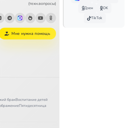
44:46
(техн.вопросы)
Дзен
OK
46:27
TikTok
35:34
Мне нужна помощь
37:29
36:05
48:37
42:33
44:44
кий брак
Воспитание детей
47:34
ображение
Пятидесятница
42:41