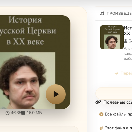
ПРОИЗВЕДЕ
Ист
XX 
Б
Алек
канд
рабо
рели
всео
Перей
преп.
Полезные сс
46:35
16.0 МБ
Все файлы п
Этот файл в 