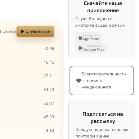
Скачайте наше
приложение
Слушайте аудио и
смотрите видео офлайн
1 файлов
Слушать всё
Загрузите в
App Store
Доступно в
40:06
Google Play
46:45
Благотворительность
37:11
— помочь
нуждающимся
34:22
52:07
Подписаться на
45:39
рассылку
Каждую неделю в вашем
43:13
почтовом ящике: