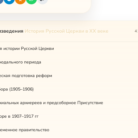
изведения
История Русской Церкви в XX веке
4
я истории Русской Церкви
нодального периода
еская подготовка реформ
бора (1905–1906)
хиальных архиереев и предсоборное Присутствие
оре в 1907–1917 гг
ременное правительство