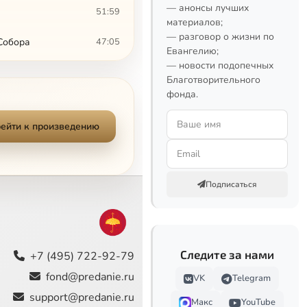
— анонсы лучших
51:59
материалов;
— разговор о жизни по
Собора
47:05
Евангелию;
— новости подопечных
Определение от 2 декабря 1917 г. и принципы государственно-церковных отношений по замыслу Собора
40:00
Благотворительного
фонда.
46:35
Сейчас
ейти к произведению
ей.
50:04
51:00
Подписаться
39:03
28:09
44:55
Следите за нами
+7 (495) 722-92-79
fond@predanie.ru
VK
Telegram
41:16
support@predanie.ru
Макс
YouTube