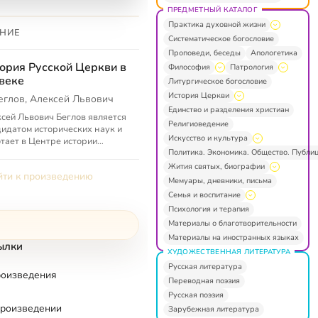
ПРЕДМЕТНЫЙ КАТАЛОГ
Практика духовной жизни
НИЕ
Систематическое богословие
Проповеди, беседы
Апологетика
ория Русской Церкви в
Философия
Патрология
веке
Литургическое богословие
История Церкви
еглов, Алексей Львович
Единство и разделения христиан
сей Львович Беглов является
Религиоведение
идатом исторических наук и
Искусство и культура
тает в Центре истории
Политика. Экономика. Общество. Публи
гии и Церкви Института
бщей истории РАН, а также
Жития святых, биографии
ти к произведению
..
Мемуары, дневники, письма
Семья и воспитание
Психология и терапия
Материалы о благотворительности
Материалы на иностранных языках
ылки
ХУДОЖЕСТВЕННАЯ ЛИТЕРАТУРА
Русская литература
роизведения
Переводная поэзия
Русская поэзия
произведении
Зарубежная литература