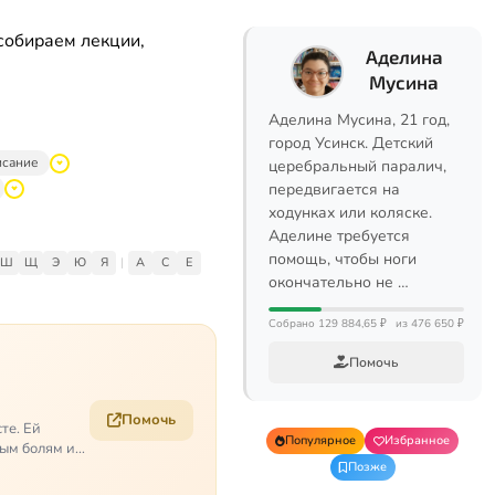
собираем лекции,
Аделина
Мусина
Аделина Мусина, 21 год,
город Усинск. Детский
исание
церебральный паралич,
передвигается на
ходунках или коляске.
Аделине требуется
помощь, чтобы ноги
Ш
Щ
Э
Ю
Я
|
A
C
E
окончательно не …
Собрано 129 884,65 ₽
из 476 650 ₽
Помочь
Помочь
те. Ей
Популярное
Избранное
ым болям и
Позже