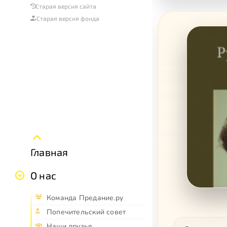
Старая версия сайта
Старая версия фонда
Главная
О нас
Команда Предание.ру
Попечительский совет
Наши друзья