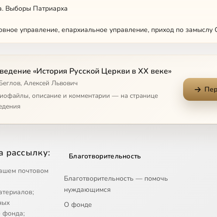
а. Выборы Патриарха
вное управление, епархиальное управление, приход по замыслу 
ведение «История Русской Церкви в XX веке»
г. Церковь и власть в 1918 г.
Беглов, Алексей Львович
Пер
ковь во время гражданской войны. Кампания по вскрытию св. мощ
диофайлы, описание и комментарии — на странице
едения
овных ценностей. Определение политики власти
овных ценностей. Ход и результаты изъятия
а рассылку:
Благотворительность
ви во время изъятия
ашем почтовом
Благотворительность — помочь
кий раскол
нуждающимся
атериалов;
рубежье в 1921–1922 гг
ных
О фонде
 фонда;