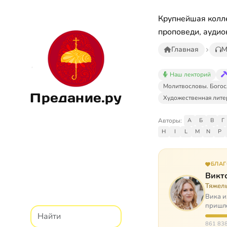
Крупнейшая колле
проповеди, аудио
Главная
М
Наш лекторий
Молитвословы. Богос
Предание.ру
Художественная лите
Авторы:
А
Б
В
Г
H
I
L
M
N
P
БЛА
Викт
Тяжел
Вика и
пришло
расту
861 838