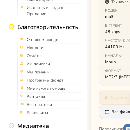
Техничес
Известные люди о
КОДЕК
Предании
mp3
Благотворительность
БИТРЕЙТ
48 kbps
О нашем фонде
ЧАСТОТА ДИ
44100 Hz
Новости
Отчёты
КАНАЛЫ
Моно
Им помогли
ФОРМАТ
Мы помним
MP2/3 (MPEG 
Программы фонда
Мне нужна помощь
Контакты
Слушать
Все платежи
Все файл
Реквизиты
Медиатека
Поделиться: