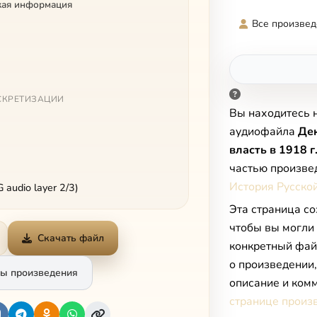
кая информация
Все произвед
СКРЕТИЗАЦИИ
Вы находитесь 
аудиофайла
Дек
власть в 1918 г
частью произве
История Русской
audio layer 2/3)
Эта страница со
чтобы вы могли
Скачать файл
конкретный фай
о произведении
ы произведения
описание и комм
странице произ