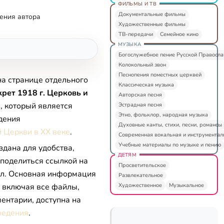
ФИЛЬМЫ И ТВ
Документальные фильмы
ения автора
Художественные фильмы
ТВ-передачи
Семейное кино
МУЗЫКА
Богослужебное пение Русской Правосл
Колокольный звон
Песнопения поместных церквей
на странице отдельного
Классическая музыка
рет 1918 г. Церковь и
Авторская песня
.
, который является
Эстрадная песня
Этно, фольклор, народная музыка
дения
Духовные канты, стихи, песни, романсы
 Церкви в XX веке
.
Современная вокальная и инструментал
Учебные материалы по музыке и пению
здана для удобства,
ДЕТЯМ
 поделиться ссылкой на
Просветительское
л. Основная информация
Развлекательное
Художественное
Музыкальное
, включая все файлы,
ентарии, доступна на
ведения
.