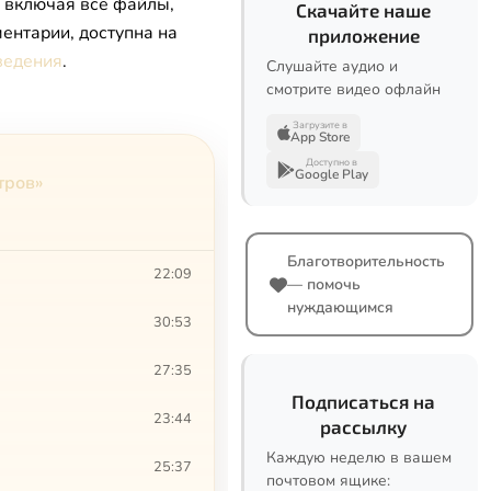
, включая все файлы,
Скачайте наше
ентарии, доступна на
приложение
ведения
.
Слушайте аудио и
смотрите видео офлайн
Загрузите в
App Store
Доступно в
Google Play
тров»
Благотворительность
22:09
— помочь
нуждающимся
30:53
27:35
Подписаться на
23:44
рассылку
Каждую неделю в вашем
25:37
почтовом ящике: