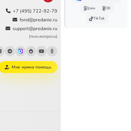
24:25
Дзен
OK
+7 (495) 722-92-79
26:17
TikTok
fond@predanie.ru
support@predanie.ru
23:56
(техн.вопросы)
24:56
26:06
Мне нужна помощь
25:19
21:18
22:17
22:33
22:16