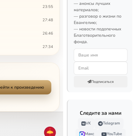
— анонсы лучших
23:55
материалов;
— разговор о жизни по
27:48
Евангелию;
— новости подопечных
26:46
Благотворительного
фонда.
27:34
25:35
25:59
Подписаться
21:18
ейти к произведению
27:35
Следите за нами
23:43
VK
Telegram
25:21
Макс
YouTube