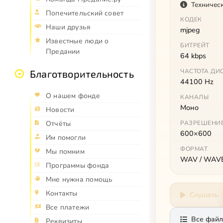
Техничес
Попечительский совет
КОДЕК
Наши друзья
mjpeg
Известные люди о
БИТРЕЙТ
Предании
64 kbps
ЧАСТОТА ДИ
Благотворительность
44100 Hz
О нашем фонде
КАНАЛЫ
Моно
Новости
Отчёты
РАЗРЕШЕНИ
600×600
Им помогли
ФОРМАТ
Мы помним
WAV / WAVE
Программы фонда
Мне нужна помощь
Контакты
Слушать
Все платежи
Все файл
Реквизиты