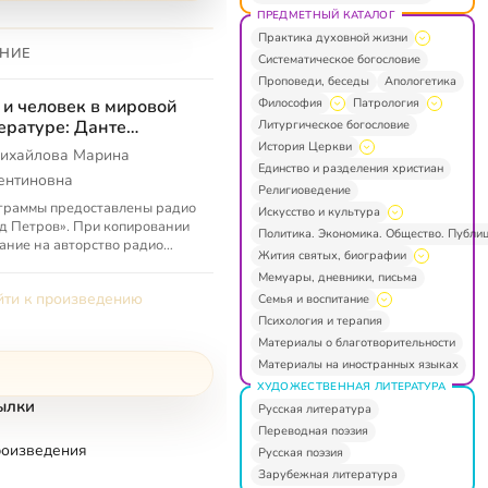
ПРЕДМЕТНЫЙ КАТАЛОГ
Практика духовной жизни
НИЕ
Систематическое богословие
Проповеди, беседы
Апологетика
Философия
Патрология
 и человек в мировой
ературе: Данте
Литургическое богословие
гьери — радио «Град
История Церкви
ихайлова Марина
ров»
Единство и разделения христиан
ентиновна
Религиоведение
граммы предоставлены радио
Искусство и культура
д Петров». При копировании
Политика. Экономика. Общество. Публи
ание на авторство радио
Жития святых, биографии
д Петров» обязательно.
Мемуары, дневники, письма
ти к произведению
Семья и воспитание
Психология и терапия
Материалы о благотворительности
Материалы на иностранных языках
ХУДОЖЕСТВЕННАЯ ЛИТЕРАТУРА
ылки
Русская литература
Переводная поэзия
роизведения
Русская поэзия
Зарубежная литература