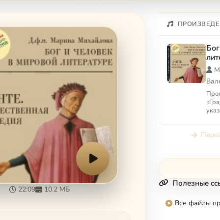
ПРОИЗВЕДЕ
Бог
лит
Али
М
Пет
Вал
Про
«Гра
указ
«Гра
Перей
Полезные сс
22:09
10.2 МБ
Все файлы п