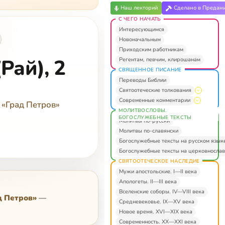
Наш лекторий
Сделано в Предан
С ЧЕГО НАЧАТЬ
Интересующимся
Новоначальным
Приходским работникам
Рай), 2
Регентам, певчим, клирошанам
СВЯЩЕННОЕ ПИСАНИЕ
Переводы Библии
Святоотеческие толкования
Современные комментарии
 «Град Петров»
МОЛИТВОСЛОВЫ.
БОГОСЛУЖЕБНЫЕ ТЕКСТЫ
Молитвы по-русски
Молитвы по-славянски
Богослужебные тексты на русском язык
Богослужебные тексты на церковнослав
СВЯТООТЕЧЕСКОЕ НАСЛЕДИЕ
Мужи апостольские. I—II века
Апологеты. II—III века
Вселенские соборы. IV—VIII века
д Петров»
—
Средневековье. IX—XV века
Новое время. XVI—XIX века
Современность. XX—XXI века