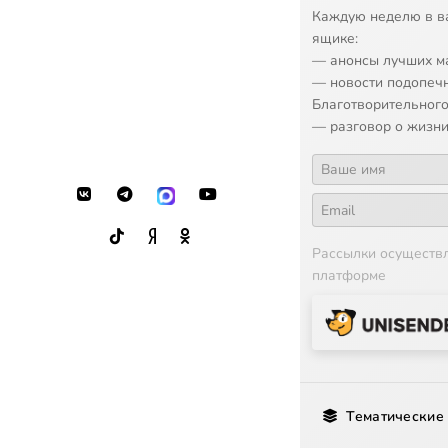
16
«Божественна
Каждую неделю в в
ящике:
17
«Божественна
— анонсы лучших м
— новости подопеч
18
«Божественна
Благотворительного
— разговор о жизни
19
«Божественна
20
«Божественна
21
«Божественна
Рассылки осуществ
платформе
22
«Божественна
23
«Божественна
24
«Божественна
25
«Божественна
Тематические