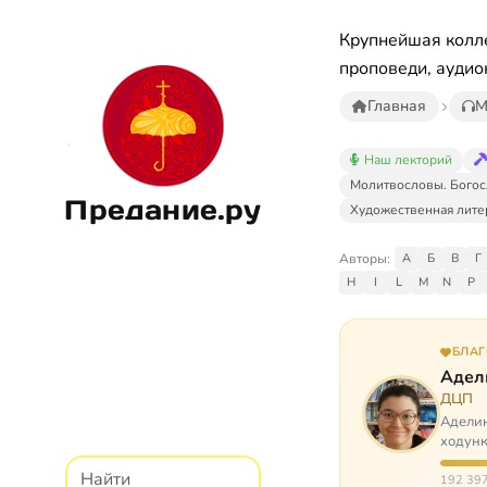
Крупнейшая колле
проповеди, аудио
Главная
М
Наш лекторий
Молитвословы. Богос
Предание.ру
Художественная лите
Авторы:
А
Б
В
Г
H
I
L
M
N
P
БЛА
Адел
ДЦП
Аделин
ходунк
слуша
192 397