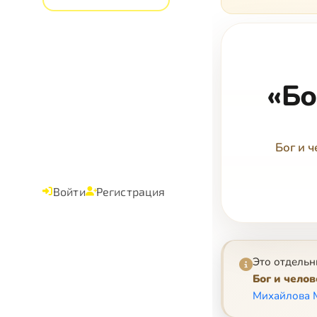
«Бо
Бог и 
Войти
Регистрация
Это отдельн
Бог и чело
Михайлова 