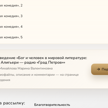
я комедия», 2
я комедия», 3
я комедия», 4
я комедия», 5
я комедия», 6
ведение «Бог и человек в мировой литературе:
я комедия», 7
 Алигьери — радио «Град Петров»»
 Михайлова Марина Валентиновна
я комедия», 8
Пер
диофайлы, описание и комментарии — на странице
я комедия» (Ад), 1
едения
я комедия» (Ад), 2
я комедия» (Ад), 3
а рассылку:
Благотворительность