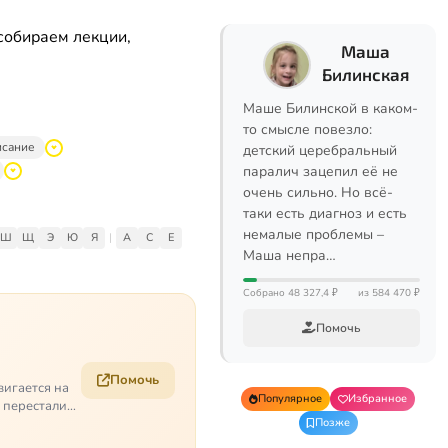
собираем лекции,
Маша
Билинская
Маше Билинской в каком-
то смысле повезло:
исание
детский церебральный
паралич зацепил её не
очень сильно. Но всё-
таки есть диагноз и есть
немалые проблемы –
Ш
Щ
Э
Ю
Я
|
A
C
E
Маша непра…
Собрано 48 327,4 ₽
из 584 470 ₽
Помочь
Помочь
вигается на
Популярное
Избранное
е перестали
Позже