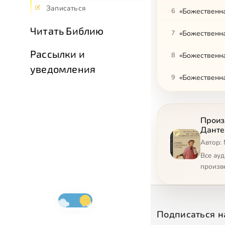
Записаться
6
«Божественна
Читать Библию
7
«Божественна
Рассылки и
8
«Божественна
уведомления
9
«Божественна
10
«Божественна
Произ
11
«Божественна
Данте
Автор:
12
«Божественна
Все ау
13
«Божественна
произв
14
«Божественна
15
«Божественна
Подписаться н