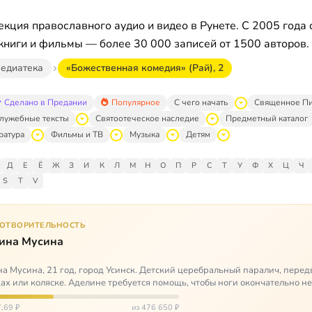
кция православного аудио и видео в Рунете. С 2005 года 
книги и фильмы — более 30 000 записей от 1500 авторов.
едиатека
«Божественная комедия» (Рай), 2
Сделано в Предании
Популярное
С чего начать
Священное П
лужебные тексты
Святоотеческое наследие
Предметный каталог
ратура
Фильмы и ТВ
Музыка
Детям
Д
Е
Ё
Ж
З
И
К
Л
М
Н
О
П
Р
С
Т
У
Ф
Х
Ц
Ч
S
T
V
ГОТВОРИТЕЛЬНОСТЬ
ина Мусина
а Мусина, 21 год, город Усинск. Детский церебральный паралич, перед
ах или коляске. Аделине требуется помощь, чтобы ноги окончательно н
ться…
,69 ₽
из 476 650 ₽