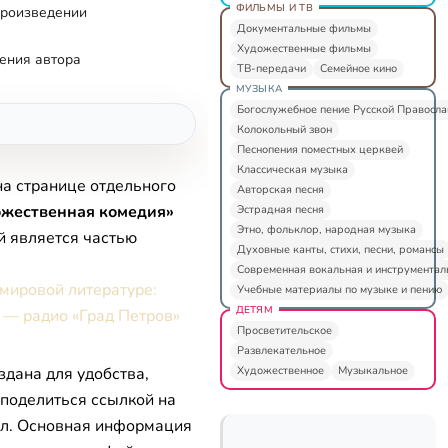
ФИЛЬМЫ И ТВ
произведении
Документальные фильмы
Художественные фильмы
ения автора
ТВ-передачи
Семейное кино
МУЗЫКА
Богослужебное пение Русской Правосл
Колокольный звон
Песнопения поместных церквей
Классическая музыка
на странице отдельного
Авторская песня
ожественная комедия»
Эстрадная песня
Этно, фольклор, народная музыка
й является частью
Духовные канты, стихи, песни, романсы
Современная вокальная и инструментал
 мировой литературе:
Учебные материалы по музыке и пению
ДЕТЯМ
 — радио «Град Петров»
Просветительское
Развлекательное
Художественное
Музыкальное
здана для удобства,
 поделиться ссылкой на
л. Основная информация