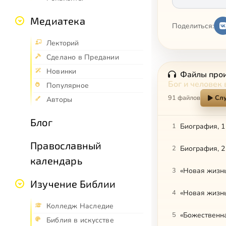
Медиатека
Поделиться:
Лекторий
Сделано в Предании
Новинки
Файлы про
Бог и человек
Популярное
91 файлов
Слу
Авторы
Блог
1
Биография, 1
Православный
2
Биография, 2
календарь
3
«Новая жизнь
Изучение Библии
4
«Новая жизнь
Колледж Наследие
5
«Божественна
Библия в искусстве