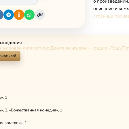
о произведении
описание и комм
странице произ
изведения
 в мировой литературе: Данте Алигьери — радио «Град Пе
шать всё
», 1
», 2. «Божественная комедия», 1
я комедия», 1