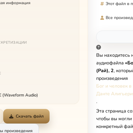
кая информация
Этот файл в 
Все произвед
СКРЕТИЗАЦИИ
Вы находитесь 
аудиофайла
«Б
(Рай), 2
, которы
Е
произведения
Бог и человек в
Данте Алигьери
 (Waveform Audio)
.
Эта страница со
Скачать файл
чтобы вы могли
конкретный фай
ы произведения