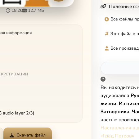
Полезные сс
18:26
12.7 МБ
Все файлы п
кая информация
Этот файл в 
Все произвед
СКРЕТИЗАЦИИ
Вы находитесь 
аудиофайла
Рук
жизни. Из писе
Затворника. Ча
audio layer 2/3)
частью произве
Наставления в 
Скачать файл
«Град Петров»