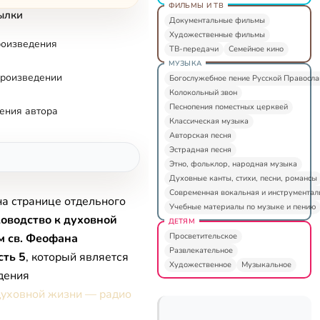
ФИЛЬМЫ И ТВ
ылки
Документальные фильмы
Художественные фильмы
роизведения
ТВ-передачи
Семейное кино
МУЗЫКА
произведении
Богослужебное пение Русской Правосл
Колокольный звон
Песнопения поместных церквей
ения автора
Классическая музыка
Авторская песня
Эстрадная песня
Этно, фольклор, народная музыка
Духовные канты, стихи, песни, романсы
Современная вокальная и инструментал
на странице отдельного
Учебные материалы по музыке и пению
оводство к духовной
ДЕТЯМ
Просветительское
м св. Феофана
Развлекательное
сть 5
, который является
Художественное
Музыкальное
дения
духовной жизни — радио