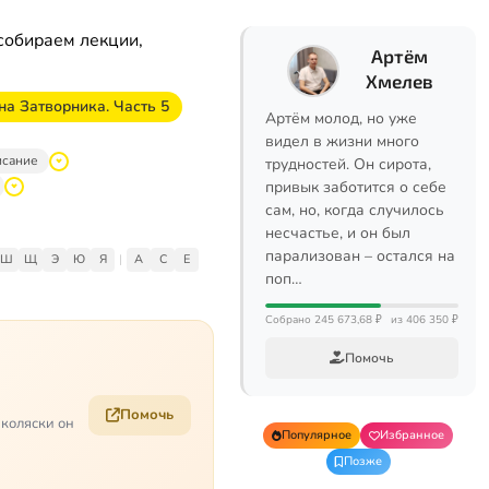
собираем лекции,
Артём
Хмелев
на Затворника. Часть 5
Артём молод, но уже
видел в жизни много
исание
трудностей. Он сирота,
привык заботится о себе
сам, но, когда случилось
несчастье, и он был
парализован – остался на
Ш
Щ
Э
Ю
Я
|
A
C
E
поп…
Собрано 245 673,68 ₽
из 406 350 ₽
Помочь
Помочь
 коляски он
Популярное
Избранное
Позже