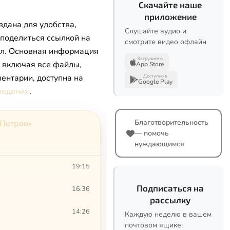
Скачайте наше
приложение
здана для удобства,
Слушайте аудио и
 поделиться ссылкой на
смотрите видео офлайн
л. Основная информация
Загрузите в
, включая все файлы,
App Store
ентарии, доступна на
Доступно в
Google Play
ведения
.
Благотворительность
 Петров»
— помочь
нуждающимся
19:15
Подписаться на
16:36
рассылку
14:26
Каждую неделю в вашем
почтовом ящике: