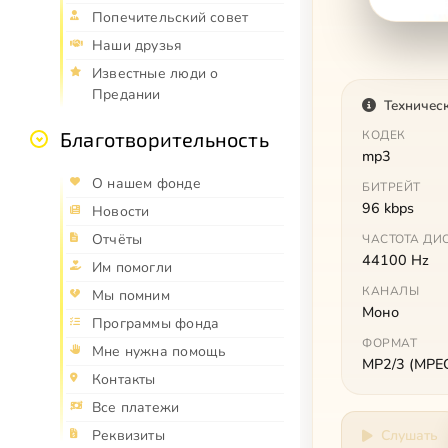
Попечительский совет
Наши друзья
Известные люди о
Предании
Техничес
Благотворительность
КОДЕК
mp3
О нашем фонде
БИТРЕЙТ
96 kbps
Новости
Отчёты
ЧАСТОТА ДИ
44100 Hz
Им помогли
КАНАЛЫ
Мы помним
Моно
Программы фонда
ФОРМАТ
Мне нужна помощь
MP2/3 (MPEG 
Контакты
Все платежи
Реквизиты
Слушать