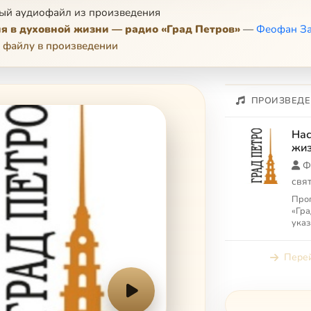
ый аудиофайл из произведения
я в духовной жизни — радио «Град Петров»
—
Феофан За
 файлу в произведении
ПРОИЗВЕДЕ
Нас
жиз
Пет
Ф
свя
Про
«Гра
указ
«Гра
Перей