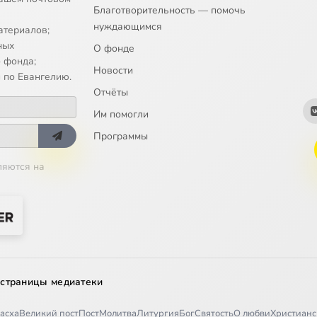
Благотворительность — помочь
нуждающимся
атериалов;
ных
О фонде
 фонда;
Новости
 по Евангелию.
Отчёты
Им помогли
Программы
ляются на
 страницы медиатеки
асха
Великий пост
Пост
Молитва
Литургия
Бог
Святость
О любви
Христианс