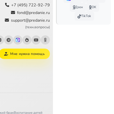
+7 (495) 722-92-79
Дзен
OK
fond@predanie.ru
TikTok
support@predanie.ru
(техн.вопросы)
Мне нужна помощь
кий брак
Воспитание детей