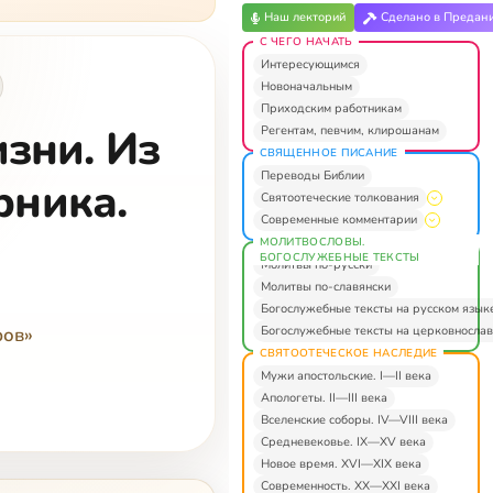
Наш лекторий
Сделано в Предан
С ЧЕГО НАЧАТЬ
Интересующимся
Новоначальным
Приходским работникам
зни. Из
Регентам, певчим, клирошанам
СВЯЩЕННОЕ ПИСАНИЕ
Переводы Библии
рника.
Святоотеческие толкования
Современные комментарии
МОЛИТВОСЛОВЫ.
БОГОСЛУЖЕБНЫЕ ТЕКСТЫ
Молитвы по-русски
Молитвы по-славянски
Богослужебные тексты на русском язык
Богослужебные тексты на церковнослав
ров»
СВЯТООТЕЧЕСКОЕ НАСЛЕДИЕ
Мужи апостольские. I—II века
Апологеты. II—III века
Вселенские соборы. IV—VIII века
Средневековье. IX—XV века
Новое время. XVI—XIX века
Современность. XX—XXI века