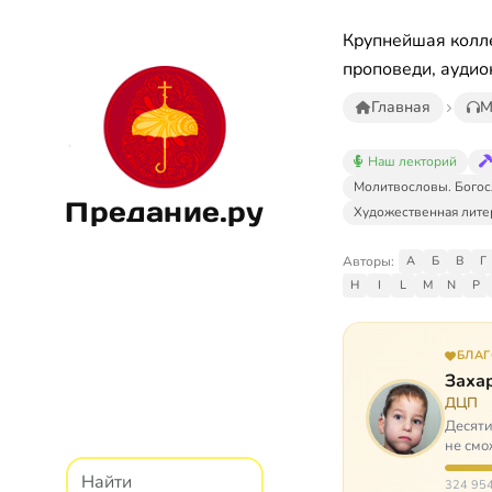
Крупнейшая колле
проповеди, аудио
Главная
М
Наш лекторий
Молитвословы. Богос
Предание.ру
Художественная лите
Авторы:
А
Б
В
Г
H
I
L
M
N
P
БЛА
Заха
ДЦП
Десяти
не смо
реаби
324 954