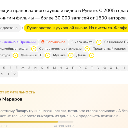
кция православного аудио и видео в Рунете. С 2005 года 
книги и фильмы — более 30 000 записей от 1500 авторов.
едиатека
Руководство к духовной жизни. Из писем св. Феофа
Сделано в Предании
Популярное
С чего начать
Священное П
лужебные тексты
Святоотеческое наследие
Предметный каталог
ратура
Фильмы и ТВ
Музыка
Детям
Д
Е
Ё
Ж
З
И
К
Л
М
Н
О
П
Р
С
Т
У
Ф
Х
Ц
Ч
S
T
V
ГОТВОРИТЕЛЬНОСТЬ
р Мараров
летнему Захару нужна новая коляска, потом что старая сломалась. А без
жет не только просто выходить из дома, но и продолжать лечение в
литационных центр…
,03 ₽
из 398 600 ₽