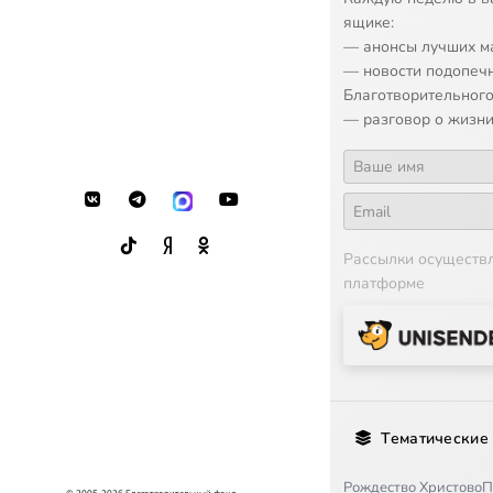
ящике:
— анонсы лучших м
— новости подопеч
Благотворительного
— разговор о жизни
Рассылки осуществ
платформе
Тематические
Рождество Христово
П