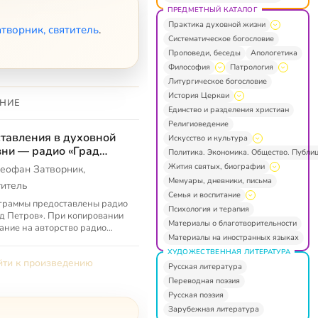
ПРЕДМЕТНЫЙ КАТАЛОГ
Практика духовной жизни
творник, святитель
.
Систематическое богословие
Проповеди, беседы
Апологетика
Философия
Патрология
Литургическое богословие
История Церкви
НИЕ
Единство и разделения христиан
Религиоведение
тавления в духовной
Искусство и культура
ни — радио «Град
Политика. Экономика. Общество. Публи
ров»
Жития святых, биографии
еофан Затворник,
Мемуары, дневники, письма
титель
Семья и воспитание
граммы предоставлены радио
Психология и терапия
д Петров». При копировании
Материалы о благотворительности
ание на авторство радио
Материалы на иностранных языках
д Петров» обязательно.
ХУДОЖЕСТВЕННАЯ ЛИТЕРАТУРА
ти к произведению
Русская литература
Переводная поэзия
Русская поэзия
Зарубежная литература