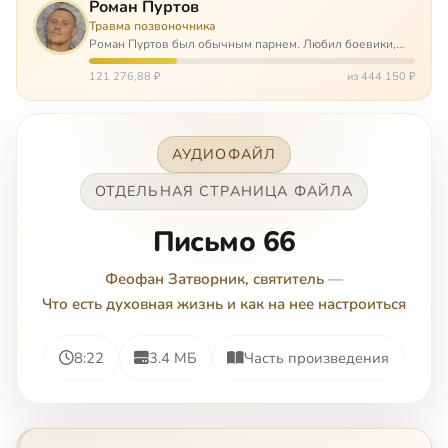
Роман Пуртов
Травма позвоночника
Роман Пуртов был обычным парнем. Любил боевики,
хорошие автомобили, был не дурак поиграть в комп,
любил жену и обожал дочь. А потом, будучи
121 276,88 ₽
из 444 150 ₽
пассажиром, разбился в автоаварии и тепе…
АУДИОФАЙЛ
ОТДЕЛЬНАЯ СТРАНИЦА ФАЙЛА
Письмо 66
Феофан Затворник, святитель
—
Что есть духовная жизнь и как на нее настроиться
8:22
3.4 МБ
Часть произведения