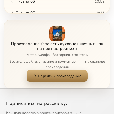
Письмо 06
10:59
6
Письмо 07
8:41
7
Письмо 08
10:00
8
Письмо 09
10:12
9
Произведение «Что есть духовная жизнь и как
Письмо 10
6:14
10
на нее настроиться»
Автор: Феофан Затворник, святитель
Письмо 11
12:09
11
Все аудиофайлы, описание и комментарии — на странице
произведения
Письмо 12
12:41
12
Перейти к произведению
Письмо 13
13:22
13
Письмо 14
7:27
14
Подписаться на рассылку:
Письмо 15
6:41
15
Каждую неделю в вашем почтовом ящике: