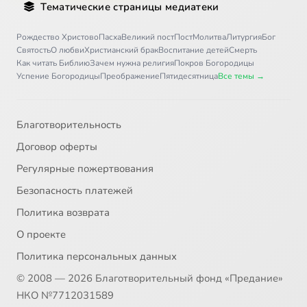
Тематические страницы медиатеки
Письмо 36
12:09
36
Рождество Христово
Пасха
Великий пост
Пост
Молитва
Литургия
Бог
Святость
О любви
Христианский брак
Воспитание детей
Смерть
Письмо 37
8:21
37
Как читать Библию
Зачем нужна религия
Покров Богородицы
Успение Богородицы
Преображение
Пятидесятница
Все темы →
Письмо 38
5:02
38
Письмо 39
7:21
39
Благотворительность
Договор оферты
Письмо 40
8:01
40
Регулярные пожертвования
Письмо 41
8:38
41
Безопасность платежей
Политика возврата
Письмо 42
5:58
42
О проекте
Письмо 43
11:30
43
Политика персональных данных
© 2008 — 2026 Благотворительный фонд «Предание»
Письмо 44
8:44
44
НКО №7712031589