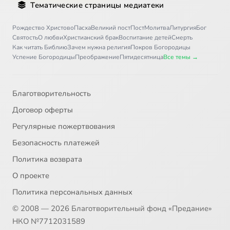
Тематические страницы медиатеки
Письмо 36
12:09
36
Рождество Христово
Пасха
Великий пост
Пост
Молитва
Литургия
Бог
Святость
О любви
Христианский брак
Воспитание детей
Смерть
Письмо 37
8:21
37
Как читать Библию
Зачем нужна религия
Покров Богородицы
Успение Богородицы
Преображение
Пятидесятница
Все темы →
Письмо 38
5:02
38
Письмо 39
7:21
39
Благотворительность
Договор оферты
Письмо 40
8:01
40
Регулярные пожертвования
Письмо 41
8:38
41
Безопасность платежей
Политика возврата
Письмо 42
5:58
42
О проекте
Письмо 43
11:30
43
Политика персональных данных
© 2008 — 2026 Благотворительный фонд «Предание»
Письмо 44
8:44
44
НКО №7712031589