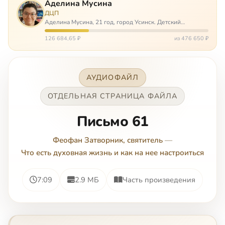
Аделина Мусина
ДЦП
Аделина Мусина, 21 год, город Усинск. Детский
церебральный паралич, передвигается на ходунках или
коляске. Аделине требуется помощь, чтобы ноги
126 684,65 ₽
из 476 650 ₽
окончательно не перестали слушаться…
АУДИОФАЙЛ
ОТДЕЛЬНАЯ СТРАНИЦА ФАЙЛА
Письмо 61
Феофан Затворник, святитель
—
Что есть духовная жизнь и как на нее настроиться
7:09
2.9 МБ
Часть произведения