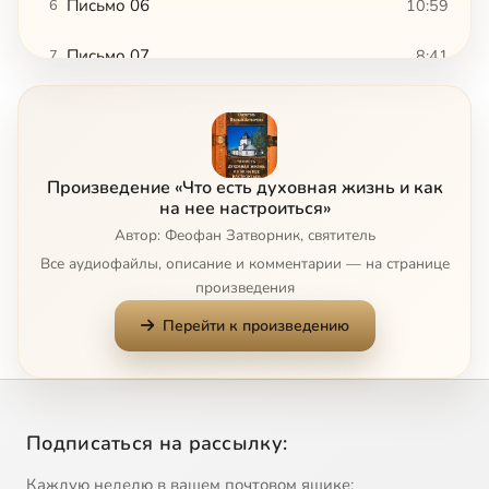
Письмо 06
10:59
6
Письмо 07
8:41
7
Письмо 08
10:00
8
Письмо 09
10:12
9
Произведение «Что есть духовная жизнь и как
Письмо 10
6:14
10
на нее настроиться»
Автор: Феофан Затворник, святитель
Письмо 11
12:09
11
Все аудиофайлы, описание и комментарии — на странице
произведения
Письмо 12
12:41
12
Перейти к произведению
Письмо 13
13:22
13
Письмо 14
7:27
14
Подписаться на рассылку:
Письмо 15
6:41
15
Каждую неделю в вашем почтовом ящике: