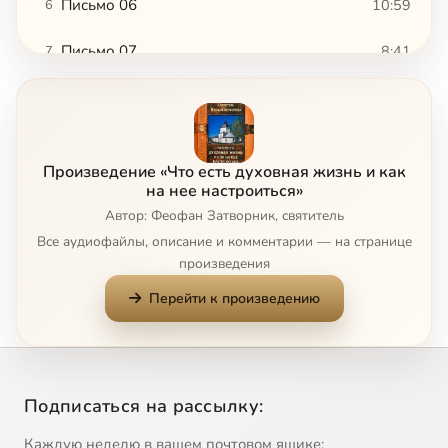
Письмо 06
10:59
6
Письмо 07
8:41
7
Письмо 08
10:00
8
Письмо 09
10:12
9
Произведение «Что есть духовная жизнь и как
Письмо 10
6:14
10
на нее настроиться»
Автор: Феофан Затворник, святитель
Письмо 11
12:09
11
Все аудиофайлы, описание и комментарии — на странице
произведения
Письмо 12
12:41
12
Перейти к произведению
Письмо 13
13:22
13
Письмо 14
7:27
14
Подписаться на рассылку:
Письмо 15
6:41
15
Каждую неделю в вашем почтовом ящике: