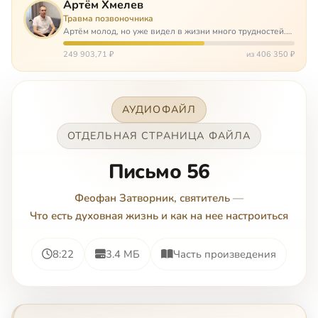
Артём Хмелев
Травма позвоночника
Артём молод, но уже видел в жизни много трудностей.
Он сирота, привык заботится о себе сам, но, когда
случилось несчастье, и он был парализован – остался на
249 903,71 ₽
из 406 350 ₽
попечении бабушки. И кр…
АУДИОФАЙЛ
ОТДЕЛЬНАЯ СТРАНИЦА ФАЙЛА
Письмо 56
Феофан Затворник, святитель
—
Что есть духовная жизнь и как на нее настроиться
8:22
3.4 МБ
Часть произведения