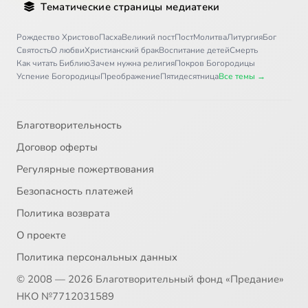
Тематические страницы медиатеки
Письмо 36
12:09
36
Рождество Христово
Пасха
Великий пост
Пост
Молитва
Литургия
Бог
Святость
О любви
Христианский брак
Воспитание детей
Смерть
Письмо 37
8:21
37
Как читать Библию
Зачем нужна религия
Покров Богородицы
Успение Богородицы
Преображение
Пятидесятница
Все темы →
Письмо 38
5:02
38
Письмо 39
7:21
39
Благотворительность
Договор оферты
Письмо 40
8:01
40
Регулярные пожертвования
Письмо 41
8:38
41
Безопасность платежей
Политика возврата
Письмо 42
5:58
42
О проекте
Письмо 43
11:30
43
Политика персональных данных
© 2008 — 2026 Благотворительный фонд «Предание»
Письмо 44
8:44
44
НКО №7712031589