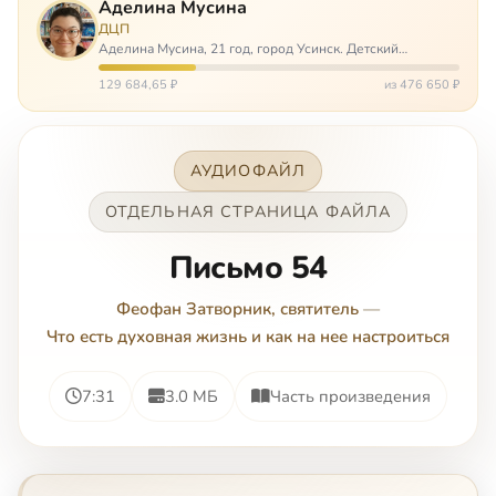
Аделина Мусина
ДЦП
Аделина Мусина, 21 год, город Усинск. Детский
церебральный паралич, передвигается на ходунках или
коляске. Аделине требуется помощь, чтобы ноги
129 684,65 ₽
из 476 650 ₽
окончательно не перестали слушаться…
АУДИОФАЙЛ
ОТДЕЛЬНАЯ СТРАНИЦА ФАЙЛА
Письмо 54
Феофан Затворник, святитель
—
Что есть духовная жизнь и как на нее настроиться
7:31
3.0 МБ
Часть произведения