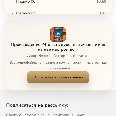
Письмо 06
10:59
6
Письмо 07
8:41
7
Письмо 08
10:00
8
Письмо 09
10:12
9
Произведение «Что есть духовная жизнь и как
Письмо 10
6:14
10
на нее настроиться»
Автор: Феофан Затворник, святитель
Письмо 11
12:09
11
Все аудиофайлы, описание и комментарии — на странице
произведения
Письмо 12
12:41
12
Перейти к произведению
Письмо 13
13:22
13
Письмо 14
7:27
14
Подписаться на рассылку:
Письмо 15
6:41
15
Каждую неделю в вашем почтовом ящике: