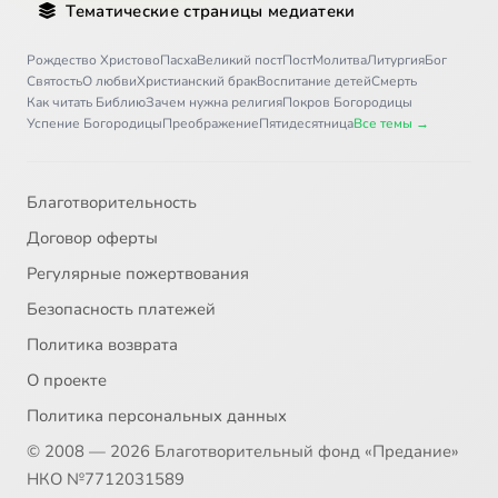
Тематические страницы медиатеки
Письмо 36
12:09
36
Рождество Христово
Пасха
Великий пост
Пост
Молитва
Литургия
Бог
Святость
О любви
Христианский брак
Воспитание детей
Смерть
Письмо 37
8:21
37
Как читать Библию
Зачем нужна религия
Покров Богородицы
Успение Богородицы
Преображение
Пятидесятница
Все темы →
Письмо 38
5:02
38
Письмо 39
7:21
39
Благотворительность
Договор оферты
Письмо 40
8:01
40
Регулярные пожертвования
Письмо 41
8:38
41
Безопасность платежей
Политика возврата
Письмо 42
5:58
42
О проекте
Письмо 43
11:30
43
Политика персональных данных
© 2008 — 2026 Благотворительный фонд «Предание»
Письмо 44
8:44
44
НКО №7712031589