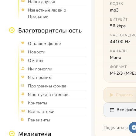
Наши друзья
КОДЕК
mp3
Известные люди о
Предании
БИТРЕЙТ
56 kbps
Благотворительность
ЧАСТОТА ДИ
44100 Hz
О нашем фонде
КАНАЛЫ
Новости
Моно
Отчёты
ФОРМАТ
Им помогли
MP2/3 (MPEG 
Мы помним
Программы фонда
Мне нужна помощь
Слушать
Контакты
Все файл
Все платежи
Реквизиты
Поделиться:
Медиатека