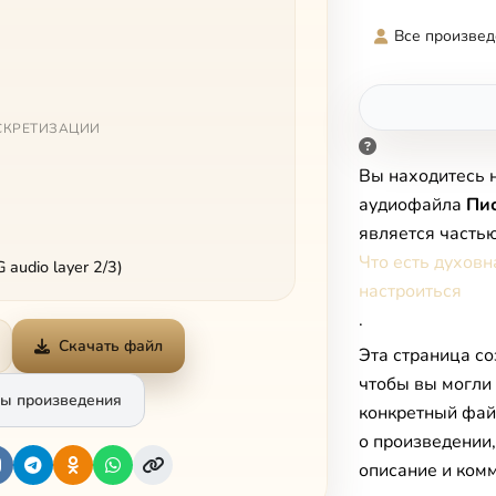
Все произвед
СКРЕТИЗАЦИИ
Вы находитесь 
аудиофайла
Пи
является часть
Что есть духовн
audio layer 2/3)
настроиться
.
Скачать файл
Эта страница со
чтобы вы могли
ы произведения
конкретный фай
о произведении
описание и комм