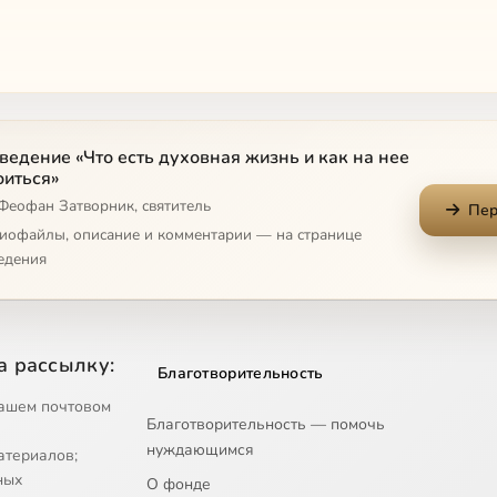
ведение «Что есть духовная жизнь и как на нее
оиться»
 Феофан Затворник, святитель
Пер
диофайлы, описание и комментарии — на странице
едения
а рассылку:
Благотворительность
ашем почтовом
Благотворительность — помочь
нуждающимся
атериалов;
ных
О фонде