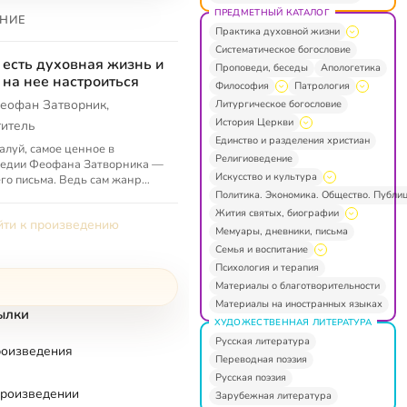
ПРЕДМЕТНЫЙ КАТАЛОГ
НИЕ
Практика духовной жизни
Систематическое богословие
 есть духовная жизнь и
Проповеди, беседы
Апологетика
 на нее настроиться
Философия
Патрология
еофан Затворник,
Литургическое богословие
История Церкви
титель
Единство и разделения христиан
луй, самое ценное в
Религиоведение
ледии Феофана Затворника —
Искусство и культура
его письма. Ведь сам жанр
ма предполагает личное
Политика. Экономика. Общество. Публи
ние, конкретность вопросов.
Жития святых, биографии
ти к произведению
их...
Мемуары, дневники, письма
Семья и воспитание
Психология и терапия
Материалы о благотворительности
Материалы на иностранных языках
ылки
ХУДОЖЕСТВЕННАЯ ЛИТЕРАТУРА
Русская литература
роизведения
Переводная поэзия
Русская поэзия
произведении
Зарубежная литература