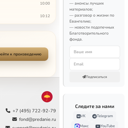
— анонсы лучших
10:00
материалов;
— разговор о жизни по
10:12
Евангелию;
— новости подопечных
6:14
Благотворительного
фонда.
12:09
12:41
ейти к произведению
13:22
Подписаться
7:27
6:41
10:31
Следите за нами
+7 (495) 722-92-79
VK
Telegram
7:31
fond@predanie.ru
Макс
YouTube