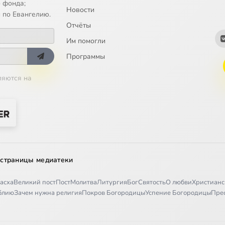
 фонда;
Новости
 по Евангелию.
Отчёты
Им помогли
Программы
ляются на
 страницы медиатеки
асха
Великий пост
Пост
Молитва
Литургия
Бог
Святость
О любви
Христианс
иблию
Зачем нужна религия
Покров Богородицы
Успение Богородицы
Пре