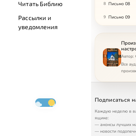
Читать Библию
8
Письмо 08
Рассылки и
9
Письмо 09
уведомления
10
Письмо 10
Произ
11
Письмо 11
настр
Автор:
12
Письмо 12
Все ау
13
Письмо 13
произв
14
Письмо 14
15
Письмо 15
Подписаться н
16
Письмо 16
Каждую неделю в в
ящике:
17
Письмо 17
— анонсы лучших м
— новости подопеч