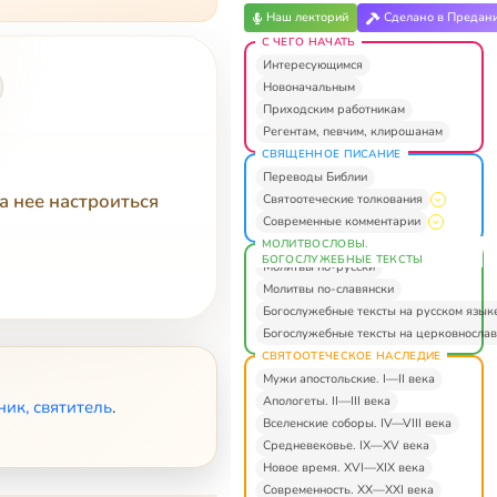
Наш лекторий
Сделано в Предан
С ЧЕГО НАЧАТЬ
Интересующимся
Новоначальным
Приходским работникам
Регентам, певчим, клирошанам
СВЯЩЕННОЕ ПИСАНИЕ
Переводы Библии
а нее настроиться
Святоотеческие толкования
Современные комментарии
МОЛИТВОСЛОВЫ.
БОГОСЛУЖЕБНЫЕ ТЕКСТЫ
Молитвы по-русски
Молитвы по-славянски
Богослужебные тексты на русском язык
Богослужебные тексты на церковнослав
СВЯТООТЕЧЕСКОЕ НАСЛЕДИЕ
Мужи апостольские. I—II века
Апологеты. II—III века
ик, святитель
.
Вселенские соборы. IV—VIII века
Средневековье. IX—XV века
Новое время. XVI—XIX века
Современность. XX—XXI века