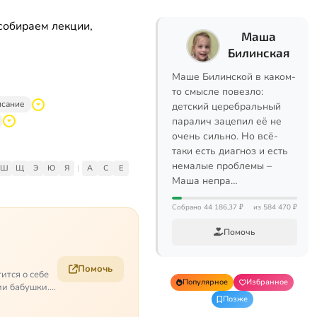
собираем лекции,
Маша
Билинская
Маше Билинской в каком-
то смысле повезло:
исание
детский церебральный
паралич зацепил её не
очень сильно. Но всё-
таки есть диагноз и есть
немалые проблемы –
Ш
Щ
Э
Ю
Я
|
A
C
E
Маша непра…
Собрано 44 186,37 ₽
из 584 470 ₽
Помочь
Помочь
ится о себе
Популярное
Избранное
ии бабушки.
Позже