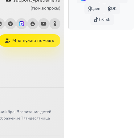
support@predanie.ru
10:17
(техн.вопросы)
Дзен
OK
5:51
TikTok
11:15
Мне нужна помощь
9:58
14:21
9:41
5:35
6:19
9:01
кий брак
Воспитание детей
ображение
Пятидесятница
10:57
9:22