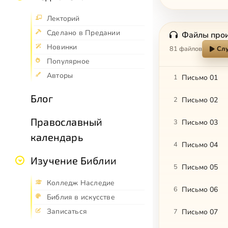
Лекторий
Сделано в Предании
Файлы про
Новинки
81 файлов
Слу
Популярное
Авторы
1
Письмо 01
Блог
2
Письмо 02
Православный
3
Письмо 03
календарь
4
Письмо 04
Изучение Библии
5
Письмо 05
Колледж Наследие
6
Письмо 06
Библия в искусстве
Записаться
7
Письмо 07