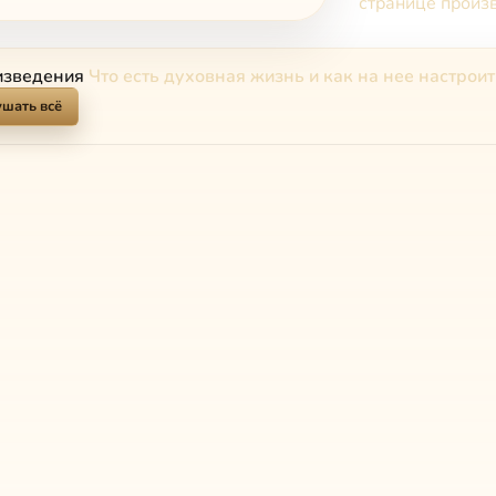
странице произ
изведения
Что есть духовная жизнь и как на нее настрои
шать всё