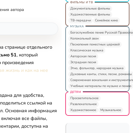
ФИЛЬМЫ И ТВ
Документальные фильмы
ения автора
Художественные фильмы
ТВ-передачи
Семейное кино
МУЗЫКА
Богослужебное пение Русской Правосл
Колокольный звон
Песнопения поместных церквей
на странице отдельного
Классическая музыка
сьмо 51
, который
Авторская песня
ю произведения
Эстрадная песня
Этно, фольклор, народная музыка
ая жизнь и как на нее
Духовные канты, стихи, песни, романсы
Современная вокальная и инструментал
Учебные материалы по музыке и пению
ДЕТЯМ
здана для удобства,
Просветительское
 поделиться ссылкой на
Развлекательное
л. Основная информация
Художественное
Музыкальное
, включая все файлы,
ентарии, доступна на