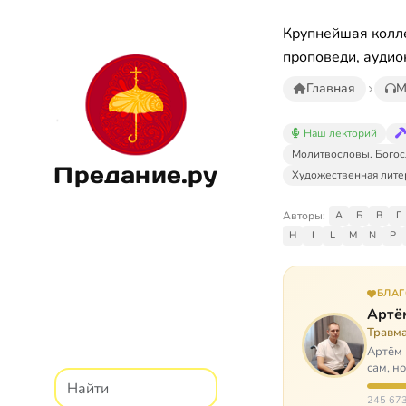
Крупнейшая колле
проповеди, аудио
Главная
М
Наш лекторий
Молитвословы. Богос
Предание.ру
Художественная лите
Авторы:
А
Б
В
Г
H
I
L
M
N
P
БЛА
Артё
Травм
Артём 
сам, н
И кр…
245 673