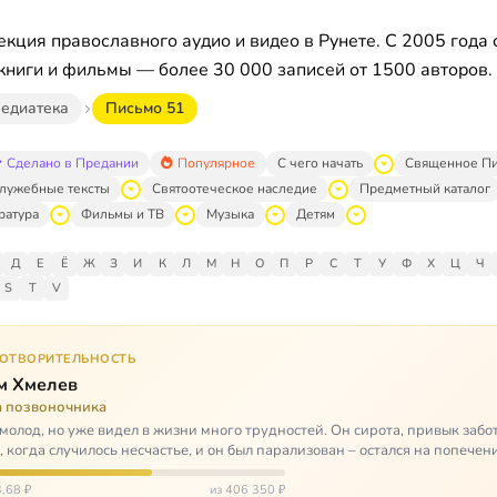
кция православного аудио и видео в Рунете. С 2005 года 
книги и фильмы — более 30 000 записей от 1500 авторов.
едиатека
Письмо 51
Сделано в Предании
Популярное
С чего начать
Священное П
лужебные тексты
Святоотеческое наследие
Предметный каталог
ратура
Фильмы и ТВ
Музыка
Детям
Д
Е
Ё
Ж
З
И
К
Л
М
Н
О
П
Р
С
Т
У
Ф
Х
Ц
Ч
S
T
V
ГОТВОРИТЕЛЬНОСТЬ
м Хмелев
а позвоночника
молод, но уже видел в жизни много трудностей. Он сирота, привык забот
о, когда случилось несчастье, и он был парализован – остался на попечен
,68 ₽
из 406 350 ₽