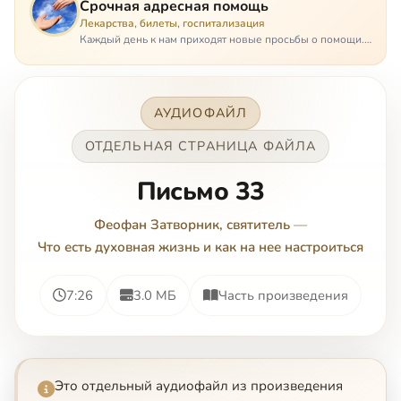
Срочная адресная помощь
Лекарства, билеты, госпитализация
Каждый день к нам приходят новые просьбы о помощи.
Часто оказывается, что помощь нужна даже не сегодня –
она нужна была вчера: в приеме лекарств образовался
недопустимый, опасный п…
АУДИОФАЙЛ
ОТДЕЛЬНАЯ СТРАНИЦА ФАЙЛА
Письмо 33
Феофан Затворник, святитель
—
Что есть духовная жизнь и как на нее настроиться
7:26
3.0 МБ
Часть произведения
Это отдельный аудиофайл из произведения