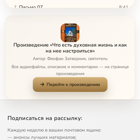
Письмо 07
8:41
7
Письмо 08
10:00
8
Письмо 09
10:12
9
Произведение «Что есть духовная жизнь и как
Письмо 10
6:14
10
на нее настроиться»
Автор: Феофан Затворник, святитель
Письмо 11
12:09
11
Все аудиофайлы, описание и комментарии — на странице
произведения
Письмо 12
12:41
12
Перейти к произведению
Письмо 13
13:22
13
Письмо 14
7:27
14
Подписаться на рассылку:
Письмо 15
6:41
15
Каждую неделю в вашем почтовом ящике:
Письмо 16
10:31
16
— анонсы лучших материалов;