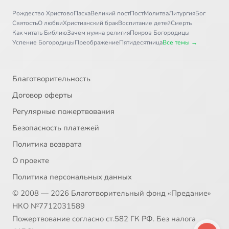
Письмо 36
12:09
36
Рождество Христово
Пасха
Великий пост
Пост
Молитва
Литургия
Бог
Святость
О любви
Христианский брак
Воспитание детей
Смерть
Письмо 37
8:21
37
Как читать Библию
Зачем нужна религия
Покров Богородицы
Успение Богородицы
Преображение
Пятидесятница
Все темы →
Письмо 38
5:02
38
Письмо 39
7:21
39
Благотворительность
Договор оферты
Письмо 40
8:01
40
Регулярные пожертвования
Письмо 41
8:38
41
Безопасность платежей
Политика возврата
Письмо 42
5:58
42
О проекте
Письмо 43
11:30
43
Политика персональных данных
© 2008 — 2026 Благотворительный фонд «Предание»
Письмо 44
8:44
44
НКО №7712031589
Письмо 45
7:08
Пожертвование согласно ст.582 ГК РФ. Без налога
45