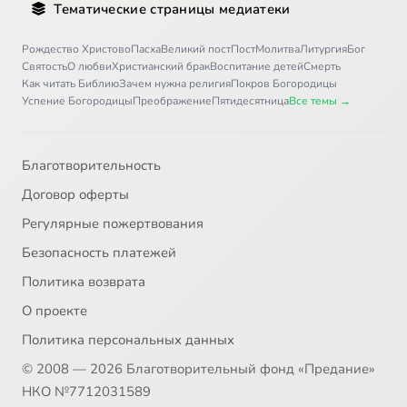
Тематические страницы медиатеки
Письмо 36
12:09
36
Рождество Христово
Пасха
Великий пост
Пост
Молитва
Литургия
Бог
Святость
О любви
Христианский брак
Воспитание детей
Смерть
Письмо 37
8:21
37
Как читать Библию
Зачем нужна религия
Покров Богородицы
Успение Богородицы
Преображение
Пятидесятница
Все темы →
Письмо 38
5:02
38
Письмо 39
7:21
39
Благотворительность
Договор оферты
Письмо 40
8:01
40
Регулярные пожертвования
Письмо 41
8:38
41
Безопасность платежей
Политика возврата
Письмо 42
5:58
42
О проекте
Письмо 43
11:30
43
Политика персональных данных
© 2008 — 2026 Благотворительный фонд «Предание»
Письмо 44
8:44
44
НКО №7712031589