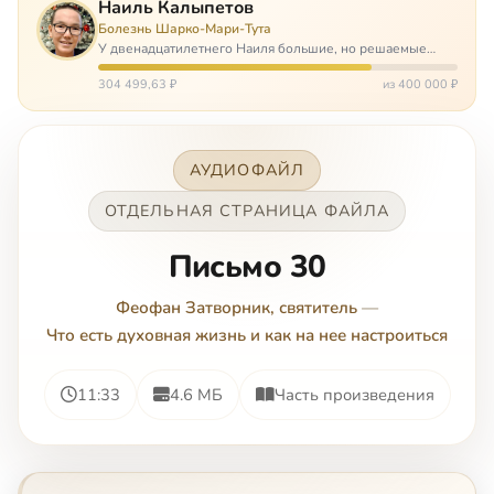
Наиль Калыпетов
Болезнь Шарко-Мари-Тута
У двенадцатилетнего Наиля большие, но решаемые
проблемы. Он болен редкой болезнью, которая ставит
перед ним множество непростых задача, угрожая в
304 499,63 ₽
из 400 000 ₽
противном случае парализацией и да…
АУДИОФАЙЛ
ОТДЕЛЬНАЯ СТРАНИЦА ФАЙЛА
Письмо 30
Феофан Затворник, святитель
—
Что есть духовная жизнь и как на нее настроиться
11:33
4.6 МБ
Часть произведения