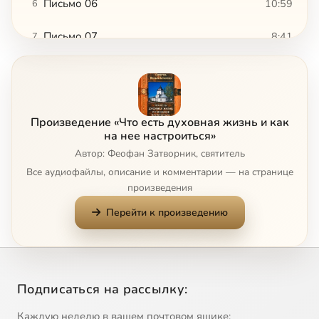
Письмо 06
10:59
6
Письмо 07
8:41
7
Письмо 08
10:00
8
Письмо 09
10:12
9
Произведение «Что есть духовная жизнь и как
Письмо 10
6:14
10
на нее настроиться»
Автор: Феофан Затворник, святитель
Письмо 11
12:09
11
Все аудиофайлы, описание и комментарии — на странице
произведения
Письмо 12
12:41
12
Перейти к произведению
Письмо 13
13:22
13
Письмо 14
7:27
14
Подписаться на рассылку:
Письмо 15
6:41
15
Каждую неделю в вашем почтовом ящике: