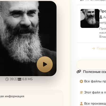
Про
А
мит
Проп
насл
Влад
свои
Еван
Перей
одно
Полезные сс
39:22
6.8 МБ
Все файлы п
Этот файл в 
кая информация
Все произвед