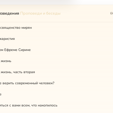
изведения
Проповеди и беседы
6
 священство мирян
харистия
ом Ефреме Сирине
 жизнь
жизнь, часть вторая
е верить современный человек?
е
иться с вами всем, что накопилось