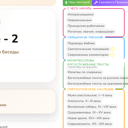
Наш лекторий
Сделано в Предан
С ЧЕГО НАЧАТЬ
Интересующимся
Новоначальным
Приходским работникам
Регентам, певчим, клирошанам
- 2
СВЯЩЕННОЕ ПИСАНИЕ
Переводы Библии
Святоотеческие толкования
и беседы
Современные комментарии
МОЛИТВОСЛОВЫ.
БОГОСЛУЖЕБНЫЕ ТЕКСТЫ
Молитвы по-русски
Молитвы по-славянски
Богослужебные тексты на русском язык
Богослужебные тексты на церковнослав
СВЯТООТЕЧЕСКОЕ НАСЛЕДИЕ
Мужи апостольские. I—II века
Апологеты. II—III века
нии
Вселенские соборы. IV—VIII века
Средневековье. IX—XV века
Новое время. XVI—XIX века
Современность. XX—XXI века
НИЕ