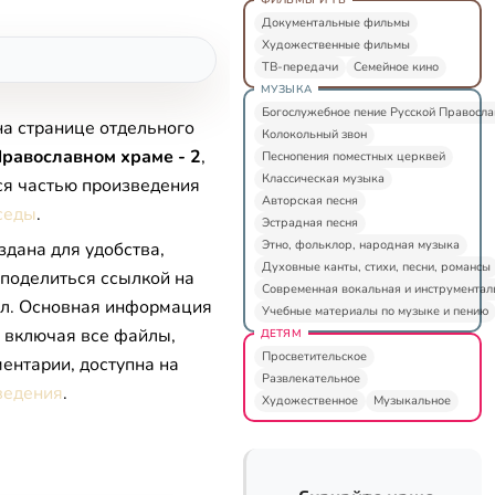
Документальные фильмы
Художественные фильмы
ТВ-передачи
Семейное кино
МУЗЫКА
Богослужебное пение Русской Правосл
на странице отдельного
Колокольный звон
равославном храме - 2
,
Песнопения поместных церквей
Классическая музыка
ся частью произведения
Авторская песня
седы
.
Эстрадная песня
Этно, фольклор, народная музыка
здана для удобства,
Духовные канты, стихи, песни, романсы
 поделиться ссылкой на
Современная вокальная и инструментал
л. Основная информация
Учебные материалы по музыке и пению
, включая все файлы,
ДЕТЯМ
Просветительское
ентарии, доступна на
Развлекательное
ведения
.
Художественное
Музыкальное