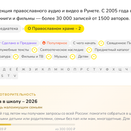
кция православного аудио и видео в Рунете. С 2005 года 
книги и фильмы — более 30 000 записей от 1500 авторов.
едиатека
О Православном храме - 2
Сделано в Предании
Популярное
С чего начать
Священное П
лужебные тексты
Святоотеческое наследие
Предметный каталог
ратура
Фильмы и ТВ
Музыка
Детям
Д
Е
Ё
Ж
З
И
К
Л
М
Н
О
П
Р
С
Т
У
Ф
Х
Ц
Ч
S
T
V
ГОТВОРИТЕЛЬНОСТЬ
 в школу – 2026
ь малоимущим семьям
 год летом мы получаем запросы со всей России: помогите собраться в 
ными детьми или родителями, семьи без пап или мам, многодетные. Для
окуп…
89 ₽
из 300 000 ₽