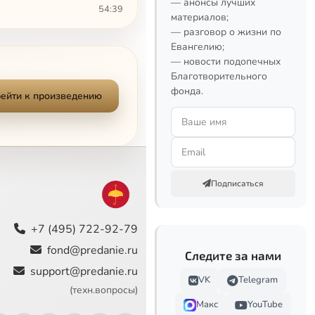
— анонсы лучших
54:39
материалов;
— разговор о жизни по
49:41
Евангелию;
— новости подопечных
22:53
Благотворительного
фонда.
ейти к произведению
46:08
21:25
50:59
Подписаться
19:40
21:03
+7 (495) 722-92-79
fond@predanie.ru
Следите за нами
52:39
support@predanie.ru
VK
Telegram
44:40
(техн.вопросы)
Макс
YouTube