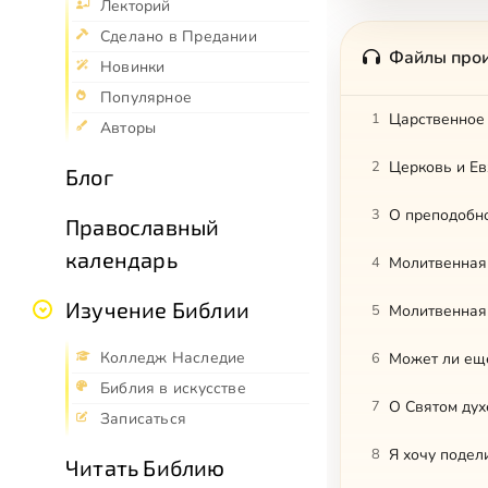
Лекторий
Сделано в Предании
Файлы про
Новинки
Популярное
1
Царственное
Авторы
2
Церковь и Ев
Блог
3
О преподобн
Православный
календарь
4
Молитвенная
Изучение Библии
5
Молитвенная 
Колледж Наследие
6
Может ли ещ
Библия в искусстве
7
О Святом дух
Записаться
8
Я хочу подел
Читать Библию