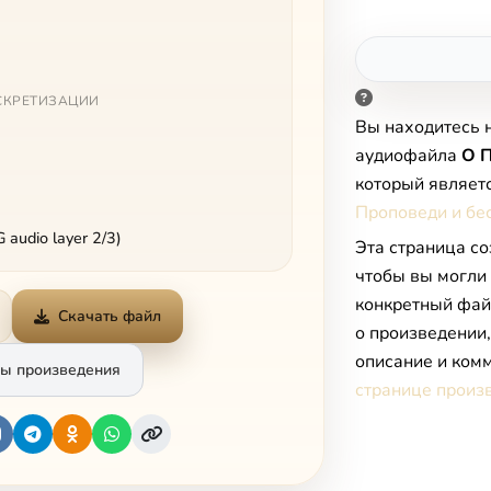
СКРЕТИЗАЦИИ
Вы находитесь 
аудиофайла
О П
который являет
Проповеди и бе
audio layer 2/3)
Эта страница со
чтобы вы могли
конкретный фай
Скачать файл
о произведении
описание и комм
ы произведения
странице произ