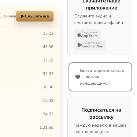
Скачайте наше
приложение
Слушайте аудио и
6 файлов
Слушать всё
смотрите видео офлайн
23:22
Загрузите в
App Store
Доступно в
Google Play
43:38
27:19
Благотворительность
37:07
— помочь
нуждающимся
30:06
15:03
Подписаться на
24:53
рассылку
Каждую неделю в вашем
1:21:55
почтовом ящике: