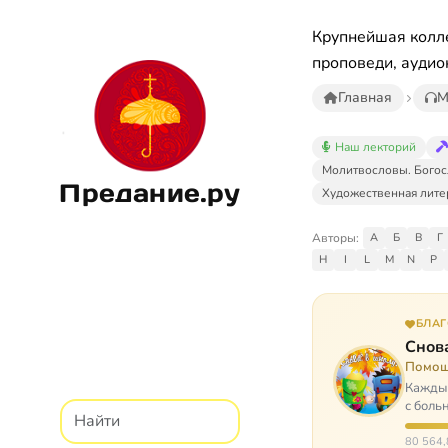
Крупнейшая колле
проповеди, аудио
Главная
М
Наш лекторий
Молитвословы. Богос
Предание.ру
Художественная лите
Авторы:
А
Б
В
Г
H
I
L
M
N
P
БЛА
Снова
Помощ
Каждый
с боль
них п
80 564,