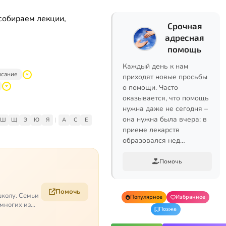
собираем лекции,
Срочная
адресная
помощь
Каждый день к нам
исание
приходят новые просьбы
о помощи. Часто
оказывается, что помощь
нужна даже не сегодня –
она нужна была вчера: в
Ш
Щ
Э
Ю
Я
|
A
C
E
приеме лекарств
образовался нед…
Помочь
Помочь
школу. Семьи
Популярное
Избранное
 многих из
Позже