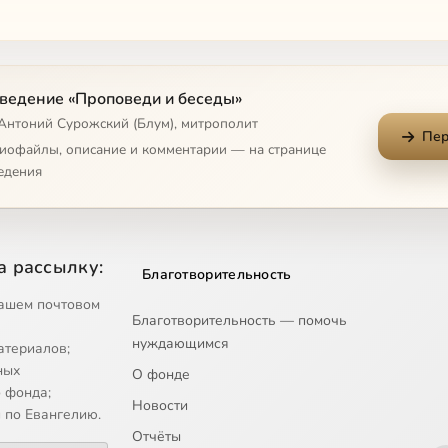
ведение «Проповеди и беседы»
 священство
 Антоний Сурожский (Блум), митрополит
Пер
я родителей
диофайлы, описание и комментарии — на странице
едения
ве
 постели умирающего?
а рассылку:
Благотворительность
ашем почтовом
Благотворительность — помочь
нуждающимся
атериалов;
о своим творением
ных
О фонде
 фонда;
Новости
ме
 по Евангелию.
Отчёты