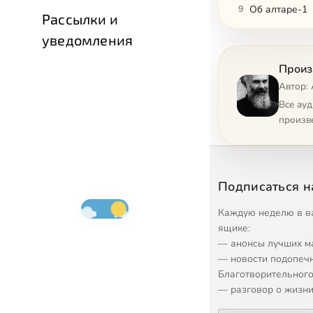
9
Об алтаре-1
Рассылки и
уведомления
10
Об алтаре-2
Произ
11
Царственное
Автор:
12
Катехизис дл
Все ау
произв
13
О Христианст
14
Что делать у
Подписаться н
15
О Церкви
Каждую неделю в в
16
О исповеди
ящике:
— анонсы лучших м
17
Связь Бога с
— новости подопеч
Благотворительного
18
Глухой в хра
— разговор о жизни