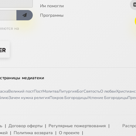
Им помогли
нии
Программы
ляются на
веры
мье
 страницы медиатеки
 хиппи
асха
Великий пост
Пост
Молитва
Литургия
Бог
Святость
О любви
Христианс
иблию
Зачем нужна религия
Покров Богородицы
Успение Богородицы
Пре
ристианстве и передать это детям - 1
ристианстве и передать это детям - 2
ть
|
Договор оферты
|
Регулярные пожертвования
|
Распр
ежей
|
Политика возврата
|
О проекте
|
 к человеку