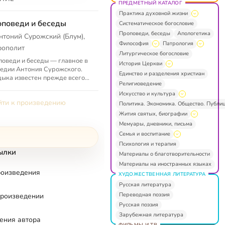
ПРЕДМЕТНЫЙ КАТАЛОГ
Практика духовной жизни
поведи и беседы
Систематическое богословие
Проповеди, беседы
Апологетика
нтоний Сурожский (Блум),
Философия
Патрология
рополит
Литургическое богословие
оведи и беседы — главное в
История Церкви
едии Антония Сурожского.
Единство и разделения христиан
ыка известен прежде всего
Религиоведение
м словом, проповедью
Искусство и культура
гелия современным людям,
ти к произведению
вр...
Политика. Экономика. Общество. Публи
Жития святых, биографии
Мемуары, дневники, письма
Семья и воспитание
Психология и терапия
ылки
Материалы о благотворительности
Материалы на иностранных языках
роизведения
ХУДОЖЕСТВЕННАЯ ЛИТЕРАТУРА
Русская литература
Переводная поэзия
произведении
Русская поэзия
Зарубежная литература
ения автора
ФИЛЬМЫ И ТВ