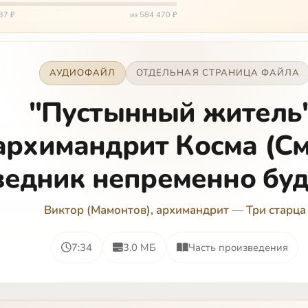
и от т…
37 ₽
из 584 470 ₽
АУДИОФАЙЛ
ОТДЕЛЬНАЯ СТРАНИЦА ФАЙЛА
"Пустынный житель"
архимандрит Косма (См
едник непременно буд
Виктор (Мамонтов), архимандрит
—
Три старца
7:34
3.0 МБ
Часть произведения