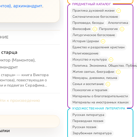
ПРЕДМЕТНЫЙ КАТАЛОГ
нтов), архимандрит
.
Практика духовной жизни
Систематическое богословие
Проповеди, беседы
Апологетика
Философия
Патрология
Литургическое богословие
НИЕ
История Церкви
Единство и разделения христиан
 старца
Религиоведение
Искусство и культура
иктор (Мамонтов),
Политика. Экономика. Общество. Публи
имандрит
Жития святых, биографии
 старца» — книга Виктора
Мемуары, дневники, письма
онтова), повествующая о
Семья и воспитание
и и подвигах Серафима
Психология и терапия
очкина), Тавриона
озского), старца Космы.
Материалы о благотворительности
ти к произведению
Материалы на иностранных языках
ХУДОЖЕСТВЕННАЯ ЛИТЕРАТУРА
Русская литература
Переводная поэзия
Русская поэзия
ылки
Зарубежная литература