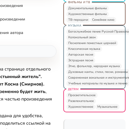
ФИЛЬМЫ И ТВ
роизведения
Документальные фильмы
Художественные фильмы
произведении
ТВ-передачи
Семейное кино
МУЗЫКА
Богослужебное пение Русской Правосл
ения автора
Колокольный звон
Песнопения поместных церквей
Классическая музыка
Авторская песня
Эстрадная песня
Этно, фольклор, народная музыка
на странице отдельного
Духовные канты, стихи, песни, романсы
устынный житель".
Современная вокальная и инструментал
т Косма (Смирнов).
Учебные материалы по музыке и пению
ДЕТЯМ
ременно будет жить
,
Просветительское
ся частью произведения
Развлекательное
Художественное
Музыкальное
здана для удобства,
 поделиться ссылкой на