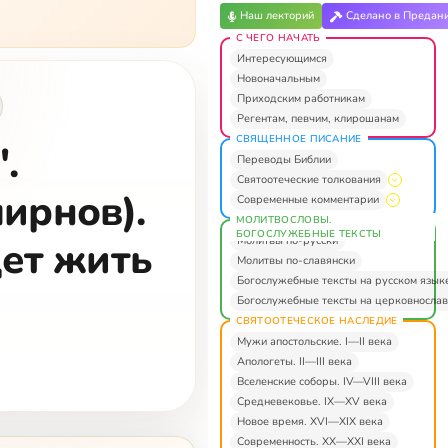
Наш лекторий
Сделано в Предан
С ЧЕГО НАЧАТЬ
Интересующимся
Новоначальным
Приходским работникам
Регентам, певчим, клирошанам
СВЯЩЕННОЕ ПИСАНИЕ
.
Переводы Библии
Святоотеческие толкования
ирнов).
Современные комментарии
МОЛИТВОСЛОВЫ.
БОГОСЛУЖЕБНЫЕ ТЕКСТЫ
Молитвы по-русски
ет жить
Молитвы по-славянски
Богослужебные тексты на русском язык
Богослужебные тексты на церковнослав
СВЯТООТЕЧЕСКОЕ НАСЛЕДИЕ
Мужи апостольские. I—II века
Апологеты. II—III века
Вселенские соборы. IV—VIII века
Средневековье. IX—XV века
Новое время. XVI—XIX века
Современность. XX—XXI века