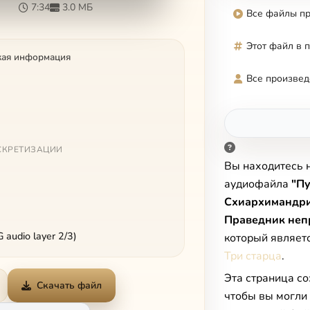
7:34
3.0 МБ
Все файлы п
Этот файл в 
кая информация
Все произвед
СКРЕТИЗАЦИИ
Вы находитесь 
аудиофайла
"П
Схиархимандри
Праведник неп
audio layer 2/3)
который являет
Три старца
.
Эта страница со
Скачать файл
чтобы вы могли