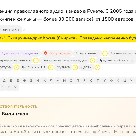
кция православного аудио и видео в Рунете. С 2005 года 
книги и фильмы — более 30 000 записей от 1500 авторов.
едиатека
ь". Схиархимандрит Косма (Смирнов). Праведник непременно буд
Сделано в Предании
Популярное
С чего начать
Священное П
лужебные тексты
Святоотеческое наследие
Предметный каталог
ратура
Фильмы и ТВ
Музыка
Детям
Д
Е
Ё
Ж
З
И
К
Л
М
Н
О
П
Р
С
Т
У
Ф
Х
Ц
Ч
S
T
V
ГОТВОРИТЕЛЬНОСТЬ
 Билинская
илинской в каком-то смысле повезло: детский церебральный паралич з
сильно. Но всё-таки есть диагноз и есть немалые проблемы – Маша неп