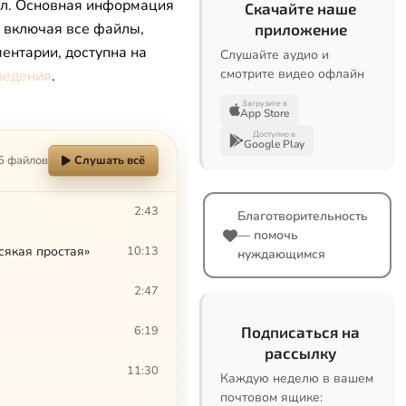
л. Основная информация
Скачайте наше
, включая все файлы,
приложение
ентарии, доступна на
Слушайте аудио и
смотрите видео офлайн
ведения
.
Загрузите в
App Store
Доступно в
Google Play
5 файлов
Слушать всё
2:43
Благотворительность
— помочь
сякая простая»
10:13
нуждающимся
2:47
6:19
Подписаться на
рассылку
11:30
Каждую неделю в вашем
почтовом ящике: