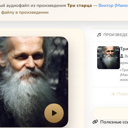
ный аудиофайл из произведения
Три старца
—
Виктор (Мамо
 файлу в произведении
ПРОИЗВЕДЕ
Три
В
арх
«Три
(Мам
жизн
(Тяп
(Бат
Перей
Полезные сс