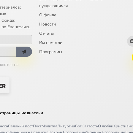
нуждающимся
атериалов;
ыни". Архимандрит Серафим (Тяпочкин). Любить значит страдать
ных
О фонде
 фонда;
Новости
 по Евангелию.
Отчёты
ыни". Архимандрит Серафим (Тяпочкин). Приезд отца Серафима в 
Им помогли
ыни". Архимандрит Серафим (Тяпочкин). Возрождение прихода
Программы
ляются на
ыни". Архимандрит Серафим (Тяпочкин). Подвиг старчества. Часть 
ыни". Архимандрит Серафим (Тяпочкин). Подвиг старчества. Часть 
ыни". Архимандрит Серафим (Тяпочкин). На расстоянии двух свобо
ыни". Архимандрит Серафим (Тяпочкин). Духовное стояние
 страницы медиатеки
ыни". Архимандрит Серафим (Тяпочкин). "Он просил у тебя жизни"
асха
Великий пост
Пост
Молитва
Литургия
Бог
Святость
О любви
Христианс
иблию
Зачем нужна религия
Покров Богородицы
Успение Богородицы
Пре