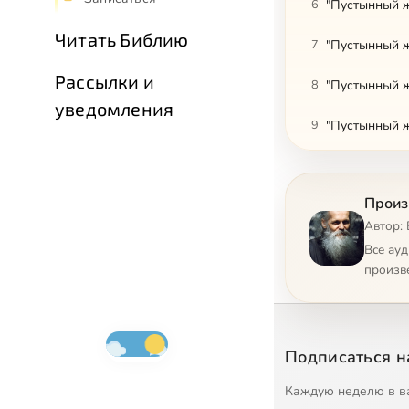
6
"Пустынный ж
Читать Библию
7
"Пустынный ж
Рассылки и
8
"Пустынный ж
уведомления
9
"Пустынный ж
10
"Пустынный ж
Произ
11
Автор:
12
"Отец Пустын
Все ау
произв
13
"Отец Пустын
14
"Сердце пуст
Подписаться н
15
"Сердце пуст
Каждую неделю в в
16
"Сердце пуст