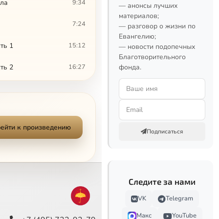
лла
9:34
— анонсы лучших
материалов;
7:24
— разговор о жизни по
Евангелию;
ть 1
15:12
— новости подопечных
Благотворительного
ть 2
16:27
фонда.
7:48
"Пустынный житель". Схиархимандрит Косма (Смирнов). Праведник непременно будет жить
7:34
Сейчас
ейти к произведению
13:40
Подписаться
11:47
дал нам Отец"
6:14
Следите за нами
 моей юности"
5:28
VK
Telegram
Макс
YouTube
9:06