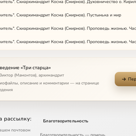
итель". Схиархимандрит Косма (Смирнов). Духовничество о. Кири
итель". Схиархимандрит Косма (Смирнов). Пустынька и мир
итель". Схиархимандрит Косма (Смирнов). Проповедь жизнью. Час
итель". Схиархимандрит Косма (Смирнов). Проповедь жизнью. Час
итель". Схиархимандрит Косма (Смирнов). Дары Духа Святого
ведение «Три старца»
 Виктор (Мамонтов), архимандрит
Пер
и". Архимандрит Таврион (Батозский). Часть 1
диофайлы, описание и комментарии — на странице
едения
и". Архимандрит Таврион (Батозский). Часть 2
ыни". Архимандрит Серафим (Тяпочкин). "Смотрите, какую любовь 
а рассылку:
Благотворительность
ыни". Архимандрит Серафим (Тяпочкин). "Священство было мечтой
ашем почтовом
Благотворительность — помочь
ыни". Архимандрит Серафим (Тяпочкин). Всегда пастырь