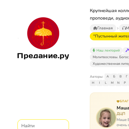
Крупнейшая колле
проповеди, аудио
Главная
М
"Пустынный жител
Наш лекторий
Предание.ру
Молитвословы. Богос
Художественная лите
Авторы:
А
Б
В
Г
H
I
L
M
N
P
БЛА
Маша
ДЦП
Маше Б
очень 