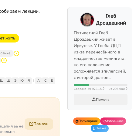
собираем лекции,
Глеб
Дроздецкий
Пятилетний Глеб
ет жить
Дроздецкий живёт в
Иркутске. У Глеба ДЦП
из-за перенесённого в
исание
младенчестве менингита,
но его положение
осложняется эпилепсией,
с которой долгое…
Ш
Щ
Э
Ю
Я
|
A
C
E
Собрано 59 923,15 ₽
из 206 900 ₽
Помочь
Популярное
Избранное
Помочь
ацепил её не
Позже
равильно