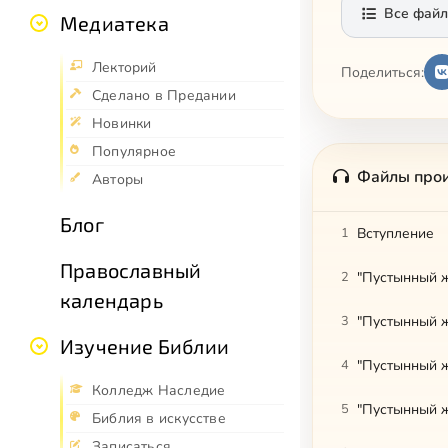
Все файл
Медиатека
Лекторий
Поделиться:
Сделано в Предании
Новинки
Популярное
Файлы про
Авторы
Блог
1
Вступление
Православный
2
"Пустынный ж
календарь
3
"Пустынный ж
Изучение Библии
4
"Пустынный ж
Колледж Наследие
5
"Пустынный ж
Библия в искусстве
Записаться