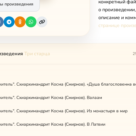
конкретный фай
ы произведения
о произведении
описание и комм
странице произ
изведения
Три старца
2
итель". Схиархимандрит Косма (Смирнов). «Душа благословенна в
итель". Схиархимандрит Косма (Смирнов). Валаам
итель". Схиархимандрит Косма (Смирнов). Из монастыря в мир
итель". Схиархимандрит Косма (Смирнов). В Латвии