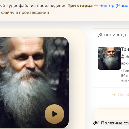
ный аудиофайл из произведения
Три старца
—
Виктор (Мамо
 файлу в произведении
ПРОИЗВЕДЕ
Три
В
арх
«Три
(Мам
жизн
(Тяп
(Бат
Перей
Полезные сс