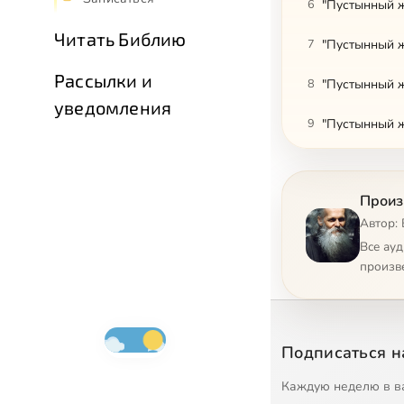
6
"Пустынный ж
Читать Библию
7
"Пустынный ж
Рассылки и
8
"Пустынный ж
уведомления
9
"Пустынный ж
10
"Пустынный ж
Произ
11
"Пустынный ж
Автор:
12
"Отец Пустын
Все ау
произв
13
"Отец Пустын
14
"Сердце пуст
Подписаться н
15
Каждую неделю в в
16
"Сердце пуст