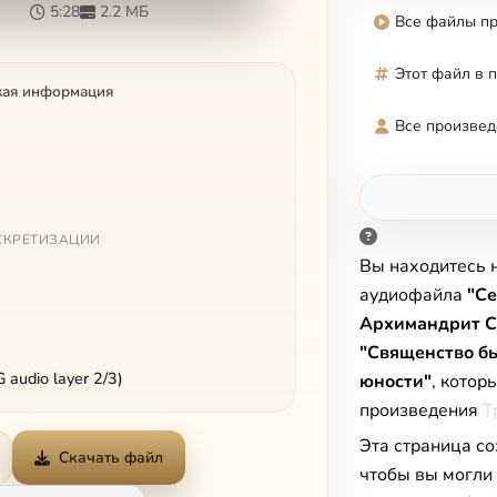
5:28
2.2 МБ
Все файлы п
Этот файл в 
кая информация
Все произвед
СКРЕТИЗАЦИИ
Вы находитесь 
аудиофайла
"Се
Архимандрит С
"Священство б
audio layer 2/3)
юности"
, котор
произведения
Т
Эта страница со
Скачать файл
чтобы вы могли