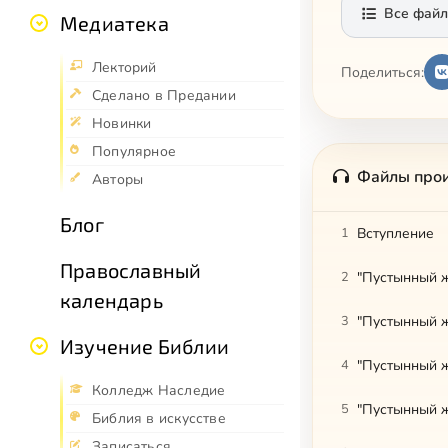
Все файл
Медиатека
Лекторий
Поделиться:
Сделано в Предании
Новинки
Популярное
Файлы про
Авторы
Блог
1
Вступление
Православный
2
"Пустынный ж
календарь
3
"Пустынный ж
Изучение Библии
4
"Пустынный ж
Колледж Наследие
5
"Пустынный ж
Библия в искусстве
Записаться