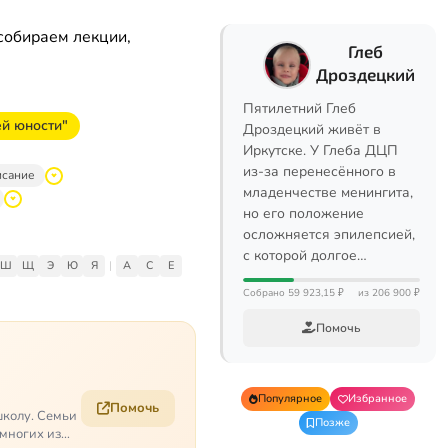
собираем лекции,
Глеб
Дроздецкий
Пятилетний Глеб
ей юности"
Дроздецкий живёт в
Иркутске. У Глеба ДЦП
из-за перенесённого в
исание
младенчестве менингита,
но его положение
осложняется эпилепсией,
с которой долгое…
Ш
Щ
Э
Ю
Я
|
A
C
E
Собрано 59 923,15 ₽
из 206 900 ₽
Помочь
Популярное
Избранное
Помочь
школу. Семьи
Позже
 многих из