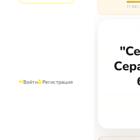
них п
77 687,
"С
Сер
Войти
Регистрация