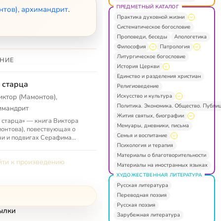
ПРЕДМЕТНЫЙ КАТАЛОГ
нтов), архимандрит
.
Практика духовной жизни
Систематическое богословие
Проповеди, беседы
Апологетика
Философия
Патрология
Литургическое богословие
НИЕ
История Церкви
Единство и разделения христиан
 старца
Религиоведение
Искусство и культура
иктор (Мамонтов),
Политика. Экономика. Общество. Публи
имандрит
Жития святых, биографии
 старца» — книга Виктора
Мемуары, дневники, письма
онтова), повествующая о
Семья и воспитание
и и подвигах Серафима
Психология и терапия
очкина), Тавриона
озского), старца Космы.
Материалы о благотворительности
ти к произведению
Материалы на иностранных языках
ХУДОЖЕСТВЕННАЯ ЛИТЕРАТУРА
Русская литература
Переводная поэзия
Русская поэзия
ылки
Зарубежная литература