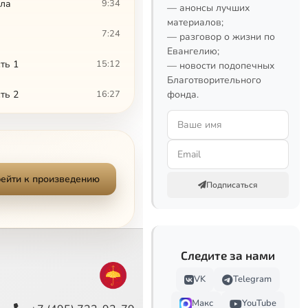
лла
9:34
— анонсы лучших
материалов;
7:24
— разговор о жизни по
Евангелию;
ть 1
15:12
— новости подопечных
Благотворительного
ть 2
16:27
фонда.
7:48
 будет жить
7:34
ейти к произведению
13:40
Подписаться
11:47
дал нам Отец"
6:14
Следите за нами
"Сердце пустыни". Архимандрит Серафим (Тяпочкин). "Священство было мечтой моей юности"
5:28
Сейчас
VK
Telegram
Макс
YouTube
9:06