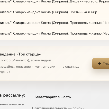
итель". Схиархимандрит Косма (Смирнов). Духовничество о. Кири
итель". Схиархимандрит Косма (Смирнов). Пустынька и мир
итель". Схиархимандрит Косма (Смирнов). Проповедь жизнью. Час
итель". Схиархимандрит Косма (Смирнов). Проповедь жизнью. Час
итель". Схиархимандрит Косма (Смирнов). Дары Духа Святого
ведение «Три старца»
итель". Схиархимандрит Косма (Смирнов). Праведник непременно
 Виктор (Мамонтов), архимандрит
Пер
и". Архимандрит Таврион (Батозский). Часть 1
диофайлы, описание и комментарии — на странице
едения
и". Архимандрит Таврион (Батозский). Часть 2
ыни". Архимандрит Серафим (Тяпочкин). "Смотрите, какую любовь 
а рассылку:
Благотворительность
ашем почтовом
Благотворительность — помочь
ыни". Архимандрит Серафим (Тяпочкин). Всегда пастырь