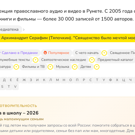
кция православного аудио и видео в Рунете. С 2005 года 
книги и фильмы — более 30 000 записей от 1500 авторов.
едиатека
. Архимандрит Серафим (Тяпочкин). "Священство было мечтой мо
Сделано в Предании
Популярное
С чего начать
Священное П
лужебные тексты
Святоотеческое наследие
Предметный каталог
ратура
Фильмы и ТВ
Музыка
Детям
Д
Е
Ё
Ж
З
И
К
Л
М
Н
О
П
Р
С
Т
У
Ф
Х
Ц
Ч
S
T
V
ГОТВОРИТЕЛЬНОСТЬ
 в школу – 2026
ь малоимущим семьям
 год летом мы получаем запросы со всей России: помогите собраться в 
ными детьми или родителями, семьи без пап или мам, многодетные. Для