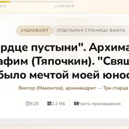
окуп…
26 ₽
из 300 000 ₽
АУДИОФАЙЛ
ОТДЕЛЬНАЯ СТРАНИЦА ФАЙЛА
ердце пустыни". Архим
афим (Тяпочкин). "Свя
было мечтой моей юно
Виктор (Мамонтов), архимандрит
—
Три старца
5:28
2.2 МБ
Часть произведения