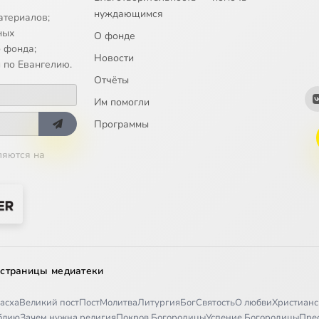
нуждающимся
атериалов;
ыни". Архимандрит Серафим (Тяпочкин). Любить значит страдать
ных
О фонде
 фонда;
Новости
 по Евангелию.
Отчёты
ыни". Архимандрит Серафим (Тяпочкин). Приезд отца Серафима в 
Им помогли
ыни". Архимандрит Серафим (Тяпочкин). Возрождение прихода
Программы
ляются на
ыни". Архимандрит Серафим (Тяпочкин). Подвиг старчества. Часть 
ыни". Архимандрит Серафим (Тяпочкин). Подвиг старчества. Часть 
ыни". Архимандрит Серафим (Тяпочкин). На расстоянии двух свобо
ыни". Архимандрит Серафим (Тяпочкин). Духовное стояние
 страницы медиатеки
ыни". Архимандрит Серафим (Тяпочкин). "Он просил у тебя жизни"
асха
Великий пост
Пост
Молитва
Литургия
Бог
Святость
О любви
Христианс
иблию
Зачем нужна религия
Покров Богородицы
Успение Богородицы
Пре