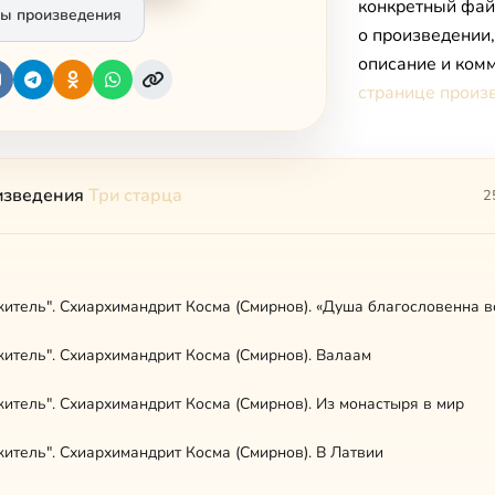
конкретный фай
ы произведения
о произведении
описание и комм
странице произ
изведения
Три старца
2
итель". Схиархимандрит Косма (Смирнов). «Душа благословенна в
итель". Схиархимандрит Косма (Смирнов). Валаам
итель". Схиархимандрит Косма (Смирнов). Из монастыря в мир
итель". Схиархимандрит Косма (Смирнов). В Латвии