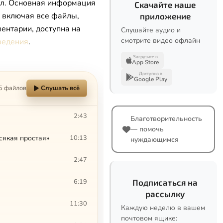
л. Основная информация
Скачайте наше
, включая все файлы,
приложение
ентарии, доступна на
Слушайте аудио и
смотрите видео офлайн
ведения
.
Загрузите в
App Store
Доступно в
Google Play
5 файлов
Слушать всё
2:43
Благотворительность
— помочь
сякая простая»
10:13
нуждающимся
2:47
6:19
Подписаться на
рассылку
11:30
Каждую неделю в вашем
почтовом ящике: