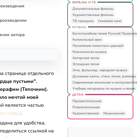
ФИЛЬМЫ И ТВ
роизведения
Документальные фильмы
Художественные фильмы
произведении
ТВ-передачи
Семейное кино
МУЗЫКА
Богослужебное пение Русской Правосл
ения автора
Колокольный звон
Песнопения поместных церквей
Классическая музыка
Авторская песня
Эстрадная песня
Этно, фольклор, народная музыка
на странице отдельного
Духовные канты, стихи, песни, романсы
рдце пустыни".
Современная вокальная и инструментал
ерафим (Тяпочкин).
Учебные материалы по музыке и пению
ДЕТЯМ
ыло мечтой моей
Просветительское
ый является частью
Развлекательное
ри старца
.
Художественное
Музыкальное
здана для удобства,
 поделиться ссылкой на