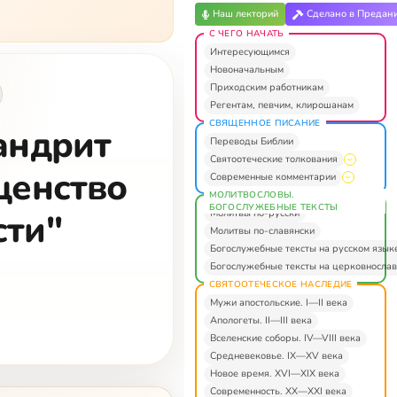
Наш лекторий
Сделано в Предан
С ЧЕГО НАЧАТЬ
Интересующимся
Новоначальным
Приходским работникам
Регентам, певчим, клирошанам
СВЯЩЕННОЕ ПИСАНИЕ
андрит
Переводы Библии
Святоотеческие толкования
щенство
Современные комментарии
МОЛИТВОСЛОВЫ.
БОГОСЛУЖЕБНЫЕ ТЕКСТЫ
Молитвы по-русски
сти"
Молитвы по-славянски
Богослужебные тексты на русском язык
Богослужебные тексты на церковнослав
СВЯТООТЕЧЕСКОЕ НАСЛЕДИЕ
Мужи апостольские. I—II века
Апологеты. II—III века
Вселенские соборы. IV—VIII века
Средневековье. IX—XV века
Новое время. XVI—XIX века
Современность. XX—XXI века