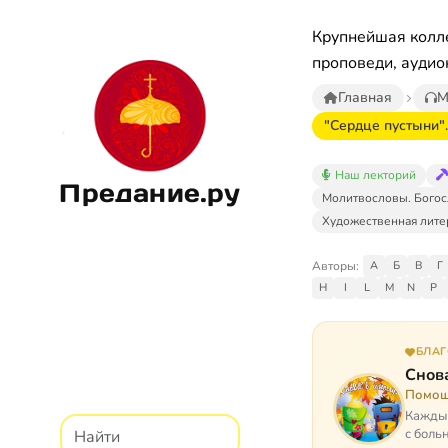
Крупнейшая колле
проповеди, аудио
Главная
М
"Сердце пустыни"
Наш лекторий
Предание.ру
Молитвословы. Богос
Художественная лите
Авторы:
А
Б
В
Г
H
I
L
M
N
P
БЛА
Снова
Помощ
Каждый
с боль