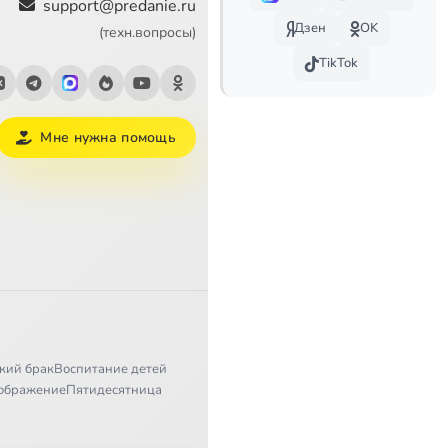
support@predanie.ru
Дзен
OK
"Сердце пустыни". Архимандрит Серафим (Тяпочкин). "Иночество стало заветной мечтой моей зрелости"
3:21
(техн.вопросы)
TikTok
Ракитное
3:52
7:16
Мне нужна помощь
1
14:46
2
17:24
д
26:34
15:58
11:42
кий брак
Воспитание детей
ображение
Пятидесятница