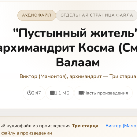
АУДИОФАЙЛ
ОТДЕЛЬНАЯ СТРАНИЦА ФАЙЛА
"Пустынный житель"
архимандрит Косма (См
Валаам
Виктор (Мамонтов), архимандрит
—
Три старца
2:47
1.1 МБ
Часть произведения
ный аудиофайл из произведения
Три старца
—
Виктор (Мамо
 файлу в произведении