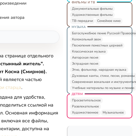
ФИЛЬМЫ И ТВ
произведении
Документальные фильмы
Художественные фильмы
ения автора
ТВ-передачи
Семейное кино
МУЗЫКА
Богослужебное пение Русской Правосл
Колокольный звон
Песнопения поместных церквей
Классическая музыка
на странице отдельного
Авторская песня
устынный житель".
Эстрадная песня
Этно, фольклор, народная музыка
т Косма (Смирнов).
Духовные канты, стихи, песни, романсы
й является частью
Современная вокальная и инструментал
ри старца
.
Учебные материалы по музыке и пению
ДЕТЯМ
здана для удобства,
Просветительское
 поделиться ссылкой на
Развлекательное
л. Основная информация
Художественное
Музыкальное
, включая все файлы,
ентарии, доступна на