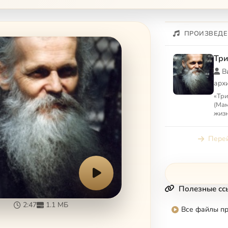
ПРОИЗВЕДЕ
Три
В
арх
«Три
(Мам
жизн
(Тяп
(Бат
Перей
Полезные сс
2:47
1.1 МБ
Все файлы п