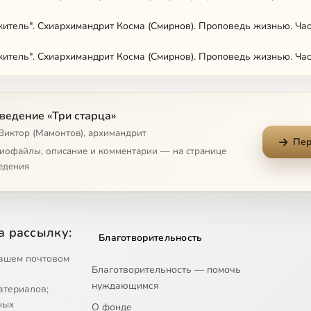
итель". Схиархимандрит Косма (Смирнов). Проповедь жизнью. Час
итель". Схиархимандрит Косма (Смирнов). Проповедь жизнью. Час
итель". Схиархимандрит Косма (Смирнов). Дары Духа Святого
ведение «Три старца»
итель". Схиархимандрит Косма (Смирнов). Праведник непременно
 Виктор (Мамонтов), архимандрит
Пер
и". Архимандрит Таврион (Батозский). Часть 1
диофайлы, описание и комментарии — на странице
едения
и". Архимандрит Таврион (Батозский). Часть 2
ыни". Архимандрит Серафим (Тяпочкин). "Смотрите, какую любовь 
а рассылку:
Благотворительность
ыни". Архимандрит Серафим (Тяпочкин). "Священство было мечтой
ашем почтовом
Благотворительность — помочь
ыни". Архимандрит Серафим (Тяпочкин). Всегда пастырь
нуждающимся
атериалов;
ыни". Архимандрит Серафим (Тяпочкин). Любить значит страдать
ных
О фонде