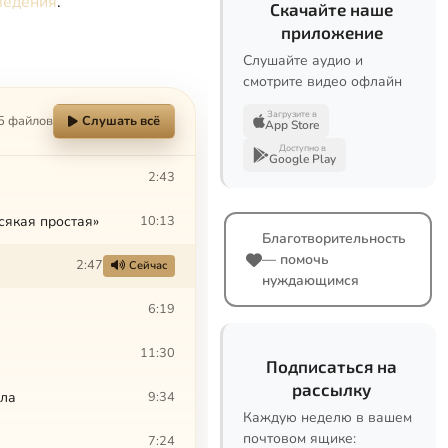
ведения
.
Скачайте наше
приложение
Слушайте аудио и
смотрите видео офлайн
Загрузите в
5 файлов
Слушать всё
App Store
Доступно в
Google Play
2:43
сякая простая»
10:13
Благотворительность
— помочь
2:47
Сейчас
нуждающимся
6:19
11:30
Подписаться на
рассылку
лла
9:34
Каждую неделю в вашем
почтовом ящике:
7:24