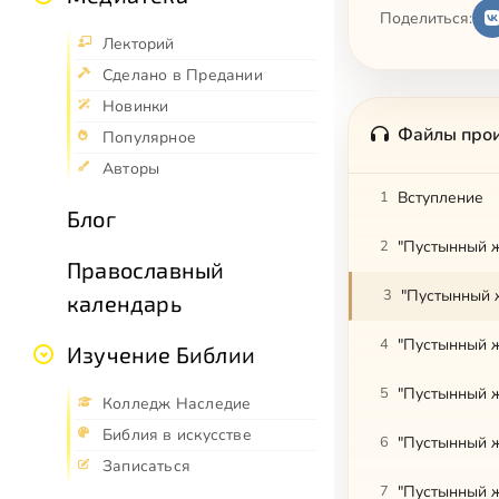
Поделиться:
Лекторий
Сделано в Предании
Новинки
Файлы про
Популярное
Авторы
1
Вступление
Блог
2
"Пустынный ж
Православный
3
"Пустынный 
календарь
4
"Пустынный ж
Изучение Библии
5
"Пустынный ж
Колледж Наследие
Библия в искусстве
6
"Пустынный ж
Записаться
7
"Пустынный ж