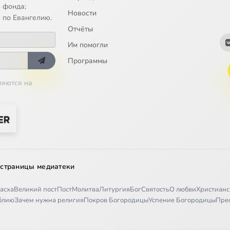
 фонда;
Новости
 по Евангелию.
Отчёты
ыни". Архимандрит Серафим (Тяпочкин). Приезд отца Серафима в 
Им помогли
ыни". Архимандрит Серафим (Тяпочкин). Возрождение прихода
Программы
ляются на
ыни". Архимандрит Серафим (Тяпочкин). Подвиг старчества. Часть 
ыни". Архимандрит Серафим (Тяпочкин). Подвиг старчества. Часть 
ыни". Архимандрит Серафим (Тяпочкин). На расстоянии двух свобо
ыни". Архимандрит Серафим (Тяпочкин). Духовное стояние
 страницы медиатеки
ыни". Архимандрит Серафим (Тяпочкин). "Он просил у тебя жизни"
асха
Великий пост
Пост
Молитва
Литургия
Бог
Святость
О любви
Христианс
иблию
Зачем нужна религия
Покров Богородицы
Успение Богородицы
Пре