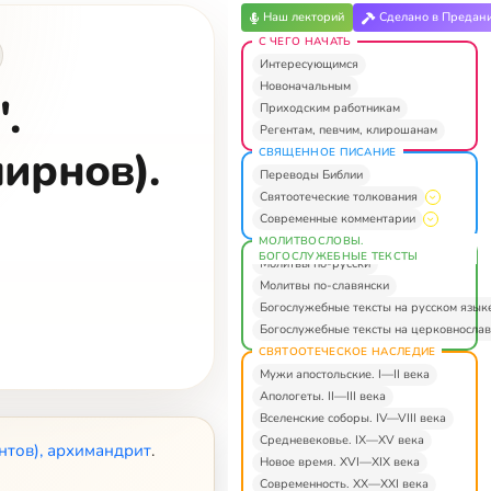
Наш лекторий
Сделано в Предан
С ЧЕГО НАЧАТЬ
Интересующимся
Новоначальным
.
Приходским работникам
Регентам, певчим, клирошанам
ирнов).
СВЯЩЕННОЕ ПИСАНИЕ
Переводы Библии
Святоотеческие толкования
Современные комментарии
МОЛИТВОСЛОВЫ.
БОГОСЛУЖЕБНЫЕ ТЕКСТЫ
Молитвы по-русски
Молитвы по-славянски
Богослужебные тексты на русском язык
Богослужебные тексты на церковнослав
СВЯТООТЕЧЕСКОЕ НАСЛЕДИЕ
Мужи апостольские. I—II века
Апологеты. II—III века
Вселенские соборы. IV—VIII века
Средневековье. IX—XV века
нтов), архимандрит
.
Новое время. XVI—XIX века
Современность. XX—XXI века