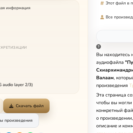
Этот файл в 
кая информация
Все произвед
СКРЕТИЗАЦИИ
Вы находитесь 
аудиофайла
"П
Схиархимандри
Валаам
, которы
audio layer 2/3)
произведения
Т
Эта страница со
чтобы вы могли
Скачать файл
конкретный фай
о произведении
ы произведения
описание и комм