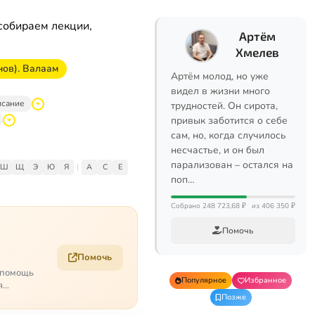
собираем лекции,
Артём
Хмелев
нов). Валаам
Артём молод, но уже
видел в жизни много
исание
трудностей. Он сирота,
привык заботится о себе
сам, но, когда случилось
несчастье, и он был
парализован – остался на
Ш
Щ
Э
Ю
Я
|
A
C
E
поп…
Собрано 248 723,68 ₽
из 406 350 ₽
Помочь
Помочь
о помощь
Популярное
Избранное
я
Позже