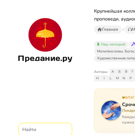
Крупнейшая колле
проповеди, аудио
Главная
М
Наш лекторий
Молитвословы. Богос
Предание.ру
Художественная лите
Авторы:
А
Б
В
Г
H
I
L
M
N
P
БЛА
Сроч
Лекарс
Каждый
нужна 
недопу