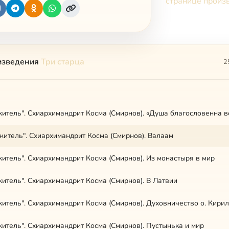
странице произ
изведения
Три старца
2
итель". Схиархимандрит Косма (Смирнов). «Душа благословенна в
житель". Схиархимандрит Косма (Смирнов). Валаам
итель". Схиархимандрит Косма (Смирнов). Из монастыря в мир
итель". Схиархимандрит Косма (Смирнов). В Латвии
итель". Схиархимандрит Косма (Смирнов). Духовничество о. Кири
итель". Схиархимандрит Косма (Смирнов). Пустынька и мир