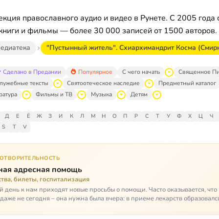
кция православного аудио и видео в Рунете. С 2005 года 
книги и фильмы — более 30 000 записей от 1500 авторов.
едиатека
"Пустынный житель". Схиархимандрит Косма (Смир
Сделано в Предании
Популярное
С чего начать
Священное П
лужебные тексты
Святоотеческое наследие
Предметный каталог
ратура
Фильмы и ТВ
Музыка
Детям
Д
Е
Ё
Ж
З
И
К
Л
М
Н
О
П
Р
С
Т
У
Ф
Х
Ц
Ч
S
T
V
ГОТВОРИТЕЛЬНОСТЬ
ная адресная помощь
тва, билеты, госпитализация
 день к нам приходят новые просьбы о помощи. Часто оказывается, чт
даже не сегодня – она нужна была вчера: в приеме лекарств образовалс
стимый, опасный п…