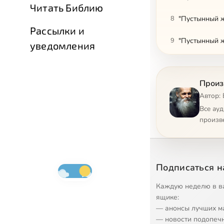
Читать Библию
8
"Пустынный ж
Рассылки и
9
"Пустынный ж
уведомления
10
"Пустынный ж
Произ
11
"Пустынный ж
Автор:
12
"Отец Пустын
Все ау
произв
13
"Отец Пустын
14
"Сердце пуст
Подписаться н
15
"Сердце пуст
Каждую неделю в в
16
"Сердце пуст
ящике:
— анонсы лучших м
17
"Сердце пуст
— новости подопеч