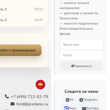
— анонсы лучших
материалов;
ть 1
15:12
— разговор о жизни по
Евангелию;
ть 2
16:27
— новости подопечных
Благотворительного
7:48
фонда.
 будет жить
7:34
ейти к произведению
13:40
11:47
Подписаться
дал нам Отец"
6:14
 моей юности"
5:28
Следите за нами
9:06
+7 (495) 722-92-79
VK
Telegram
fond@predanie.ru
12:51
Макс
YouTube