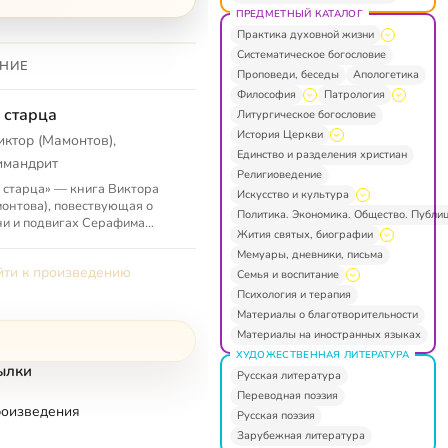
ПРЕДМЕТНЫЙ КАТАЛОГ
Практика духовной жизни
Систематическое богословие
НИЕ
Проповеди, беседы
Апологетика
Философия
Патрология
 старца
Литургическое богословие
История Церкви
иктор (Мамонтов),
Единство и разделения христиан
имандрит
Религиоведение
 старца» — книга Виктора
Искусство и культура
онтова), повествующая о
Политика. Экономика. Общество. Публи
и и подвигах Серафима
Жития святых, биографии
очкина), Тавриона
Мемуары, дневники, письма
озского), старца Космы.
ти к произведению
Семья и воспитание
Психология и терапия
Материалы о благотворительности
Материалы на иностранных языках
ХУДОЖЕСТВЕННАЯ ЛИТЕРАТУРА
ылки
Русская литература
Переводная поэзия
роизведения
Русская поэзия
Зарубежная литература