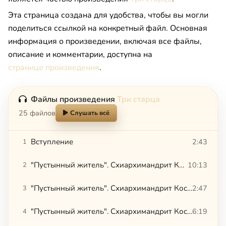
Эта страница создана для удобства, чтобы вы могли
поделиться ссылкой на конкретный файл. Основная
информация о произведении, включая все файлы,
описание и комментарии, доступна на
странице произведения
.
Файлы произведения
Три старца
25 файлов
Слушать всё
Вступление
2:43
1
"Пустынный житель". Схиархимандрит Косма (Смирнов). «Душа благословенна всякая простая»
10:13
2
"Пустынный житель". Схиархимандрит Косма (Смирнов). Валаам
2:47
3
"Пустынный житель". Схиархимандрит Косма (Смирнов). Из монастыря в мир
6:19
4