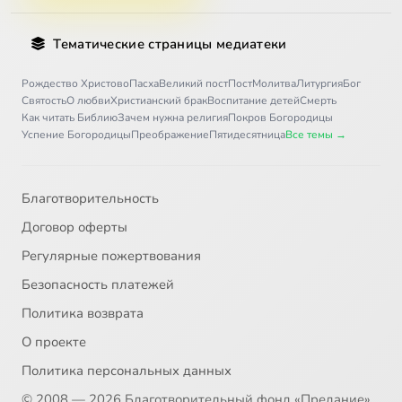
Тематические страницы медиатеки
Рождество Христово
Пасха
Великий пост
Пост
Молитва
Литургия
Бог
Святость
О любви
Христианский брак
Воспитание детей
Смерть
Как читать Библию
Зачем нужна религия
Покров Богородицы
Успение Богородицы
Преображение
Пятидесятница
Все темы →
Благотворительность
Договор оферты
Регулярные пожертвования
Безопасность платежей
Политика возврата
О проекте
Политика персональных данных
© 2008 — 2026 Благотворительный фонд «Предание»