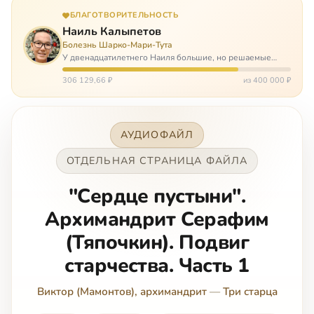
БЛАГОТВОРИТЕЛЬНОСТЬ
Наиль Калыпетов
Болезнь Шарко-Мари-Тута
У двенадцатилетнего Наиля большие, но решаемые
проблемы. Он болен редкой болезнью, которая ставит
перед ним множество непростых задача, угрожая в
306 129,66 ₽
из 400 000 ₽
противном случае парализацией и да…
АУДИОФАЙЛ
ОТДЕЛЬНАЯ СТРАНИЦА ФАЙЛА
"Сердце пустыни".
Архимандрит Серафим
(Тяпочкин). Подвиг
старчества. Часть 1
Виктор (Мамонтов), архимандрит
—
Три старца