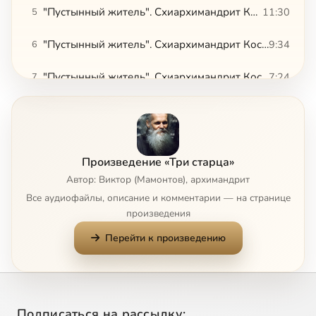
"Пустынный житель". Схиархимандрит Косма (Смирнов). В Латвии
11:30
5
"Пустынный житель". Схиархимандрит Косма (Смирнов). Духовничество о. Кирилла
9:34
6
"Пустынный житель". Схиархимандрит Косма (Смирнов). Пустынька и мир
7:24
7
"Пустынный житель". Схиархимандрит Косма (Смирнов). Проповедь жизнью. Часть 1
15:12
8
"Пустынный житель". Схиархимандрит Косма (Смирнов). Проповедь жизнью. Часть 2
16:27
9
Произведение «Три старца»
"Пустынный житель". Схиархимандрит Косма (Смирнов). Дары Духа Святого
7:48
10
Автор: Виктор (Мамонтов), архимандрит
Все аудиофайлы, описание и комментарии — на странице
"Пустынный житель". Схиархимандрит Косма (Смирнов). Праведник непременно будет жить
7:34
11
произведения
Перейти к произведению
"Отец Пустыни". Архимандрит Таврион (Батозский). Часть 1
13:40
12
"Отец Пустыни". Архимандрит Таврион (Батозский). Часть 2
11:47
13
"Сердце пустыни". Архимандрит Серафим (Тяпочкин). "Смотрите, какую любовь дал нам Отец"
6:14
14
Подписаться на рассылку: