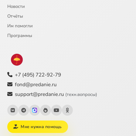
Новости
"Сердце пустыни". Архимандрит Серафим (Тяпочкин). "Он просил у тебя жизни"
11:42
25
Отчёты
Им помогли
Программы
+7 (495) 722-92-79
fond@predanie.ru
support@predanie.ru
(техн.вопросы)
Мне нужна помощь