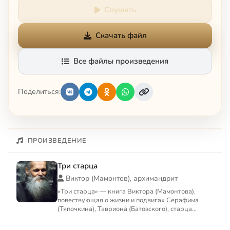
Слушать
Скачать файл
Все файлы произведения
Поделиться:
ПРОИЗВЕДЕНИЕ
Три старца
Виктор (Мамонтов), архимандрит
«Три старца» — книга Виктора (Мамонтова),
повествующая о жизни и подвигах Серафима
(Тяпочкина), Тавриона (Батозского), старца
Космы.