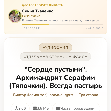
БЛАГОТВОРИТЕЛЬНОСТЬ
Семья Ткаченко
Ремонт дома
В семье Ткаченко четверо человек – мать, отец и двое
сыновей. И это семья – крепость. У них столько проблем
и бед, что хватило бы на много семей. Трое из четверых
137 182,92 ₽
из 419 389 ₽
– тяжело больны.…
АУДИОФАЙЛ
ОТДЕЛЬНАЯ СТРАНИЦА ФАЙЛА
"Сердце пустыни".
Архимандрит Серафим
(Тяпочкин). Всегда пастырь
Виктор (Мамонтов), архимандрит
—
Три старца
9:06
3.6 МБ
Часть произведения