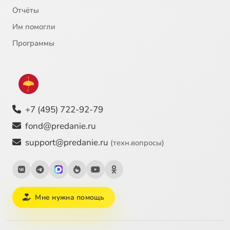
"Сердце пустыни". Архимандрит Серафим (Тяпочкин). "Он просил у тебя жизни"
11:42
25
Отчёты
Им помогли
Программы
+7 (495) 722-92-79
fond@predanie.ru
support@predanie.ru
(техн.вопросы)
Мне нужна помощь