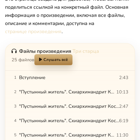
поделиться ссылкой на конкретный файл. Основная
информация о произведении, включая все файлы,
описание и комментарии, доступна на
странице произведения
.
Файлы произведения
Три старца
25 файлов
Слушать всё
Вступление
2:43
1
"Пустынный житель". Схиархимандрит Косма (Смирнов). «Душа благословенна всякая простая»
10:13
2
"Пустынный житель". Схиархимандрит Косма (Смирнов). Валаам
2:47
3
"Пустынный житель". Схиархимандрит Косма (Смирнов). Из монастыря в мир
6:19
4
"Пустынный житель". Схиархимандрит Косма (Смирнов). В Латвии
11:30
5