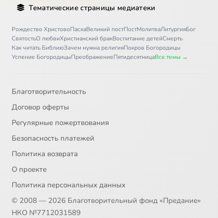
Тематические страницы медиатеки
Рождество Христово
Пасха
Великий пост
Пост
Молитва
Литургия
Бог
Святость
О любви
Христианский брак
Воспитание детей
Смерть
Как читать Библию
Зачем нужна религия
Покров Богородицы
Успение Богородицы
Преображение
Пятидесятница
Все темы →
Благотворительность
Договор оферты
Регулярные пожертвования
Безопасность платежей
Политика возврата
О проекте
Политика персональных данных
© 2008 — 2026 Благотворительный фонд «Предание»
НКО №7712031589