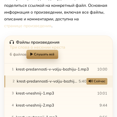
поделиться ссылкой на конкретный файл. Основная
информация о произведении, включая все файлы,
описание и комментарии, доступна на
странице произведения
.
Файлы произведения
Три слова о несении креста
6 файлов
Слушать всё
krest-predannosti-v-volju-bozhiju-1.mp3
10:00
1
krest-predannosti-v-volju-bozhiju-2.mp3
5:40
2
Сейчас
krest-vneshnij-1.mp3
10:01
3
krest-vneshnij-2.mp3
9:44
4