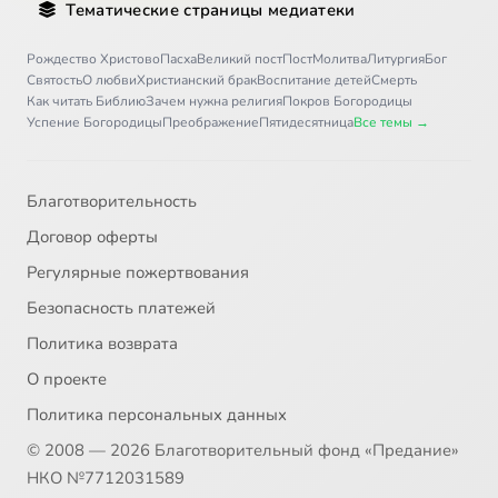
Тематические страницы медиатеки
Рождество Христово
Пасха
Великий пост
Пост
Молитва
Литургия
Бог
Святость
О любви
Христианский брак
Воспитание детей
Смерть
Как читать Библию
Зачем нужна религия
Покров Богородицы
Успение Богородицы
Преображение
Пятидесятница
Все темы →
Благотворительность
Договор оферты
Регулярные пожертвования
Безопасность платежей
Политика возврата
О проекте
Политика персональных данных
© 2008 — 2026 Благотворительный фонд «Предание»
НКО №7712031589