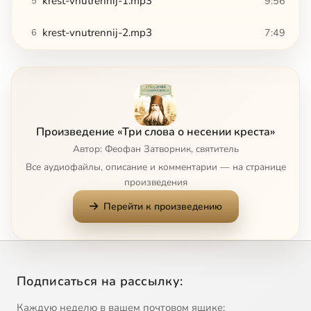
krest-vnutrennij-1.mp3
9:56
5
krest-vnutrennij-2.mp3
7:49
6
Произведение «Три слова о несении креста»
Автор: Феофан Затворник, святитель
Все аудиофайлы, описание и комментарии — на странице
произведения
Перейти к произведению
Подписаться на рассылку:
Каждую неделю в вашем почтовом ящике: