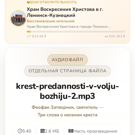
БЛАГОТВОРИТЕЛЬНОСТЬ
Храм Воскресения Христова в г.
Ленинск-Кузнецкий
Восстановление котельной
Храм Воскресения Христова в городе Ленинск-
Кузнецкий в Кемеровской области – совсем новый, он
открылся всего 20 назад. И сейчас храм может вообще
17 934,98 ₽
из 500 363 ₽
закрыться. Потому что это Сибирь,…
АУДИОФАЙЛ
ОТДЕЛЬНАЯ СТРАНИЦА ФАЙЛА
krest-predannosti-v-volju-
bozhiju-2.mp3
Феофан Затворник, святитель
—
Три слова о несении креста
5:40
2.6 МБ
Часть произведения