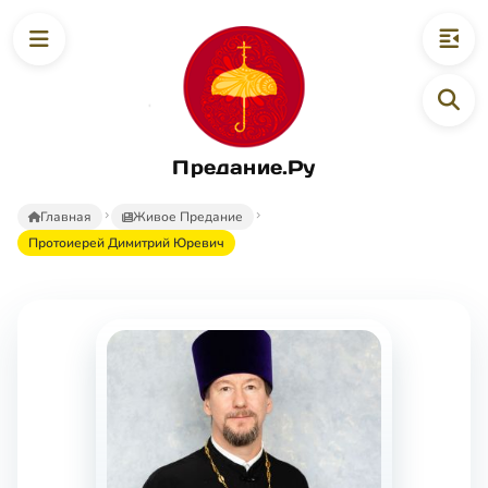
Предание.Ру
Главная
Живое Предание
Протоиерей Димитрий Юревич