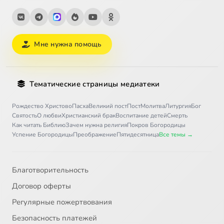
Мне нужна помощь
Тематические страницы медиатеки
Рождество Христово
Пасха
Великий пост
Пост
Молитва
Литургия
Бог
Святость
О любви
Христианский брак
Воспитание детей
Смерть
Как читать Библию
Зачем нужна религия
Покров Богородицы
Успение Богородицы
Преображение
Пятидесятница
Все темы →
Благотворительность
Договор оферты
Регулярные пожертвования
Безопасность платежей