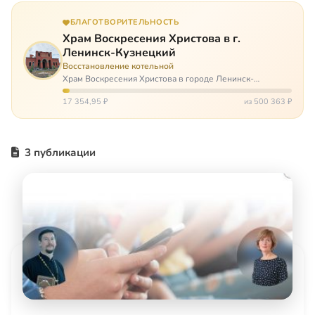
БЛАГОТВОРИТЕЛЬНОСТЬ
Храм Воскресения Христова в г.
Ленинск-Кузнецкий
Восстановление котельной
Храм Воскресения Христова в городе Ленинск-
Кузнецкий в Кемеровской области – совсем новый, он
открылся всего 20 назад. И сейчас храм может вообще
17 354,95 ₽
из 500 363 ₽
закрыться. Потому что это Сибирь,…
3 публикации