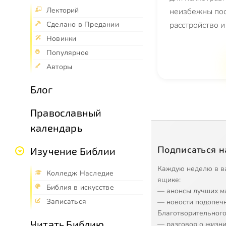
Лекторий
неизбежны пос
Сделано в Предании
расстройство и
Новинки
Популярное
Авторы
Блог
Православный
календарь
Подписаться н
Изучение Библии
Каждую неделю в в
Колледж Наследие
ящике:
Библия в искусстве
— анонсы лучших м
Записаться
— новости подопеч
Благотворительного
Читать Библию
— разговор о жизни