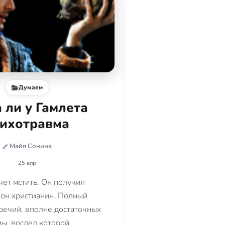
Думаем
 ли у Гамлета
сихотравма
Майя Сонина
25 апр
чет мстить. Он получил
 он христианин. Полный
речий, вполне достаточных
мы, вослед которой