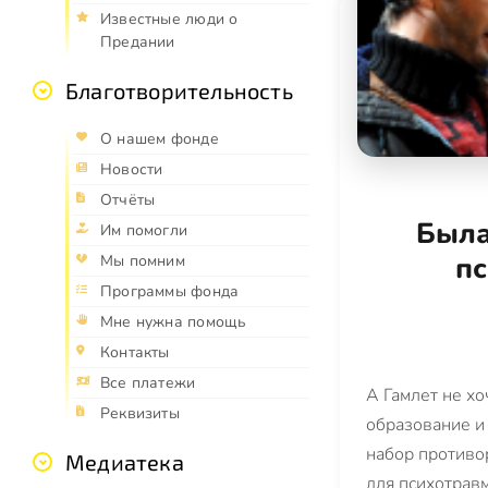
Известные люди о
Предании
Благотворительность
О нашем фонде
Новости
Отчёты
Была
Им помогли
п
Мы помним
Программы фонда
Мне нужна помощь
Контакты
Все платежи
А Гамлет не хо
Реквизиты
образование и
набор противо
Медиатека
для психотрав