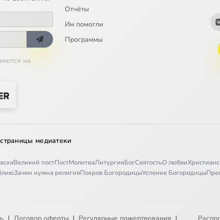
Отчёты
Им помогли
Программы
ляются на
 страницы медиатеки
асха
Великий пост
Пост
Молитва
Литургия
Бог
Святость
О любви
Христианс
иблию
Зачем нужна религия
Покров Богородицы
Успение Богородицы
Пре
ть
|
Договор оферты
|
Регулярные пожертвования
|
Распр