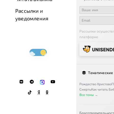
Рассылки и
уведомления
Рассылки осуществ
платформе
Тематические
Рождество Христово
П
Смерть
Как читать Б
Все темы →
Благотворительнос