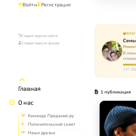
Войти
Регистрация
БЛА
Старая версия сайта
Семь
Старая версия фонда
Ремон
В семь
стольк
137 182
Главная
1 публикация
О нас
Команда Предание.ру
Попечительский совет
Наши друзья