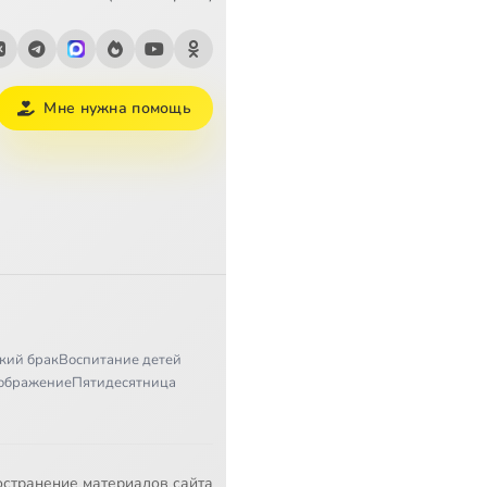
Мне нужна помощь
кий брак
Воспитание детей
ображение
Пятидесятница
остранение материалов сайта