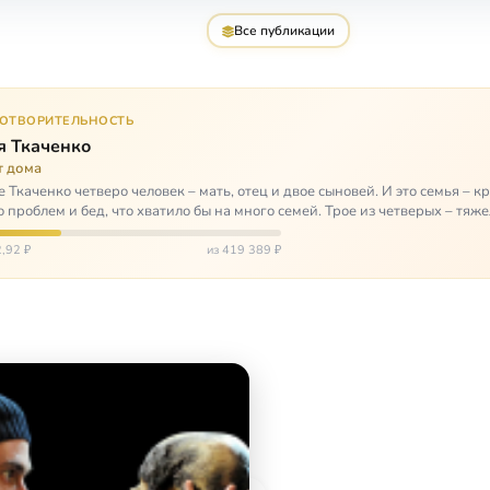
Все публикации
ГОТВОРИТЕЛЬНОСТЬ
я Ткаченко
т дома
е Ткаченко четверо человек – мать, отец и двое сыновей. И это семья – кр
о проблем и бед, что хватило бы на много семей. Трое из четверых – тяж
,92 ₽
из 419 389 ₽