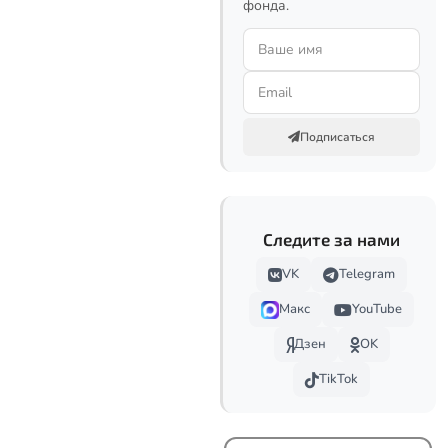
фонда.
Подписаться
Следите за нами
VK
Telegram
Макс
YouTube
Дзен
OK
TikTok