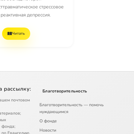
ттравматическое стрессовое
 реактивная депрессия.
Читать
а рассылку:
Благотворительность
ашем почтовом
Благотворительность — помочь
нуждающимся
атериалов;
ных
О фонде
 фонда;
Новости
 по Евангелию.