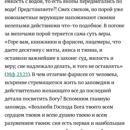
емкость с водой, то есть якобы передвигались по
воде! Представляете?! Смех смехом, но порой уже
новозаветные верующие напоминают своими
нелепыми действиями что-то подобное. В погоне
за мелочами порой теряется сама суть веры.
«Горе вам, книжники и фарисеи, лицемеры, что
даете десятину с мяты, аниса и тмина, и
оставили важнейшее в законе: суд, милость и
веру; сие надлежало делать, и того не оставлять»
(
Мф 23:23
). В чем отличие фарисея от человека,
искренне стремящегося жить по заповедям и
действительно желающего все до последней
детали посвятить Богу? Вспомним главную
заповедь. «Возлюби Господа Бога твоего всем
сердцем твоим и всею душею твоею и всем
разумением твоим: сия есть первая и наибольшая