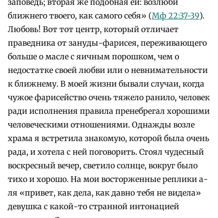
заповедь; вторая же подобная ей: возлюби
ближнего твоего, как самого себя» (
Мф 22:37-39
).
Любовь! Вот тот центр, который отличает
праведника от зануды-фарисея, переживающего
больше о масле c яичным порошком, чем о
недостатке своей любви или о невнимательности
к ближнему. В моей жизни бывали случаи, когда
чужое фарисейство очень тяжело ранило, человек
ради исполнения правила пренебрегал хорошими
человеческими отношениями. Однажды возле
храма я встретила знакомую, которой была очень
рада, и хотела с ней поговорить. Стоял чудесный
воскресный вечер, светило солнце, вокруг было
тихо и хорошо. На мои восторженные реплики а-
ля «привет, как дела, как давно тебя не видела»
девушка с какой-то странной интонацией