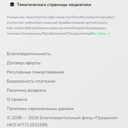
Тематические страницы медиатеки
Рождество Христово
Пасха
Великий пост
Пост
Молитва
Литургия
Бог
Святость
О любви
Христианский брак
Воспитание детей
Смерть
Как читать Библию
Зачем нужна религия
Покров Богородицы
Успение Богородицы
Преображение
Пятидесятница
Все темы →
Благотворительность
Договор оферты
Регулярные пожертвования
Безопасность платежей
Политика возврата
О проекте
Политика персональных данных
© 2008 — 2026 Благотворительный фонд «Предание»
НКО №7712031589