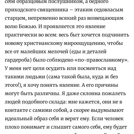
себя образцовым послушником, а бедного
приходского священника – этаким седовласым
старцем, непременно всякий раз возвещающим
волю Божью. И проявляется это явление
практически во всем: весь быт хочется подчинить
новому христианскому мироощущению, чтобы
все от малейших мелочей (еды и деталей
гардероба) было соблюдено «по-православному».
У меня нет цели осудить или посмеяться над
такими людьми (сама такой была, куда ж без
этого!), я хочу понять явление. А его причины
могут быть различны. Я даже склонна пожалеть
людей подобного склада: мне кажется, они не в
контакте с самими собой, а скорее выдумывают
идеальный образ себя и верят ему. Если человек
плохо понимает и слышит самого себя, ему будет