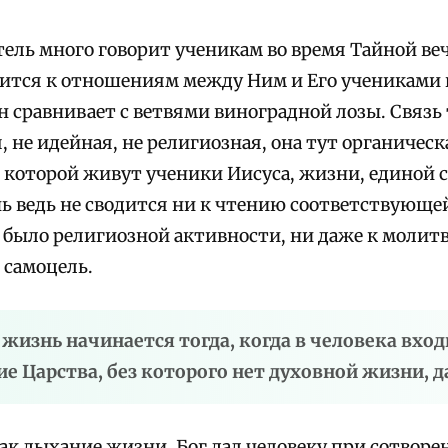
тель много говорит ученикам во время Тайной ве
дится к отношениям между Ним и Его учениками 
 сравнивает с ветвями виноградной лозы. Связь 
 не идейная, не религиозная, она тут органическа
 которой живут ученики Иисуса, жизни, единой 
ь ведь не сводится ни к чтению соответствующей
и было религиозной активности, ни даже к молит
е самоцель.
 жизнь начинается тогда, когда в человека вхо
ие Царства, без которого нет духовной жизни, 
ак дыхание жизни, Бог дал человеку при сотворен