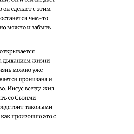
 он сделает с этим
 останется чем-то
но можно и забыть
 открывается
 за дыханием жизни
жизнь можно уже
ывается пронизана и
о. Иисус всегда жил
ить со Своими
предстоит таковыми
 как произошло это с