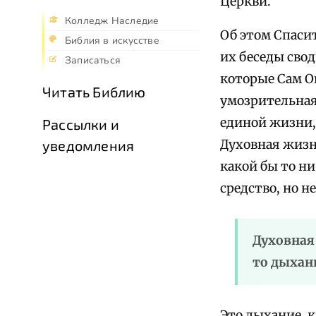
Церкви.
Колледж Наследие
Об этом Спаси
Библия в искусстве
их беседы сво
Записаться
которые Сам Он
Читать Библию
умозрительная,
единой жизни,
Рассылки и
уведомления
Духовная жизн
какой бы то н
средство, но н
Духовная
то дыхан
Это дыхание, к