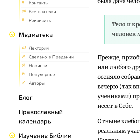
была дана чело
Контакты
Все платежи
Реквизиты
Тело и кр
человек 
Медиатека
Лекторий
Прежде, приоб
Сделано в Предании
Новинки
или любого др
Популярное
осеняло собра
Авторы
вечерю (так в
учениками) пр
Блог
несет в Себе.
Православный
календарь
Отныне хлебоп
реальным учас
Изучение Библии