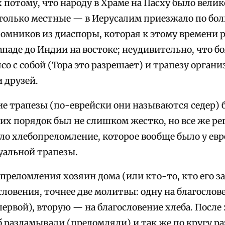
 потому, что народу в Храме на Пасху было вели
только местные — в Иерусалим приезжало по б
омников из диаспоры, которая к этому времени 
ападе до Индии на востоке; неудивительно, что 
о с собой (Тора это разрешает) и трапезу органи
 друзей.
е трапезы (по-еврейски они называются седер) б
их порядок был не слишком жестко, но все же ре
ло хлебопреломление, которое вообще было у евр
альной трапезы.
преломления хозяин дома (или кто-то, кто его з
ловения, точнее две молитвы: одну на благослов
первой), вторую — на благословение хлеба. После
еб разламывали (преломляли) и так же по кругу р