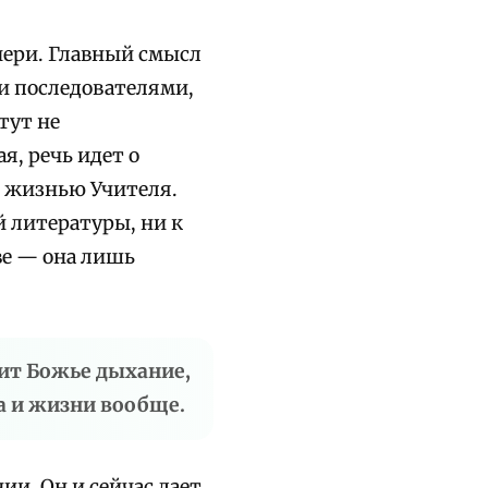
чери. Главный смысл
и последователями,
тут не
я, речь идет о
с жизнью Учителя.
 литературы, ни к
ве — она лишь
дит Божье дыхание,
да и жизни вообще.
ии, Он и сейчас дает