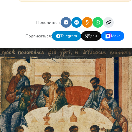
невозможно заразиться.
Больной целиакией страдает
в одиночестве, не
представляя опасности ни
Поделиться:
для кого, кроме своих п…
Подписаться:
Telegram
Дзен
Макс