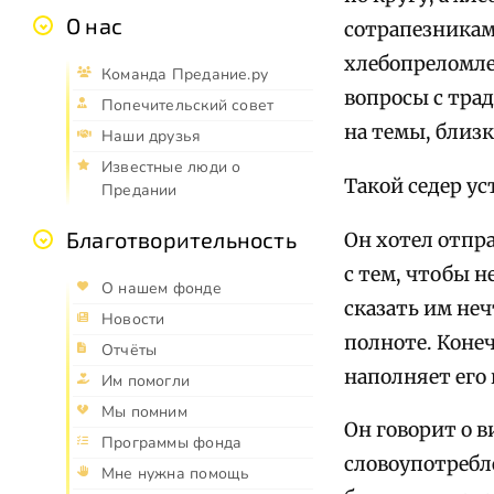
О нас
сотрапезникам.
хлебопреломле
Команда Предание.ру
вопросы с тра
Попечительский совет
на темы, близ
Наши друзья
Известные люди о
Такой седер ус
Предании
Благотворительность
Он хотел отпра
с тем, чтобы н
О нашем фонде
сказать им неч
Новости
полноте. Конеч
Отчёты
наполняет его
Им помогли
Мы помним
Он говорит о в
Программы фонда
словоупотребле
Мне нужна помощь