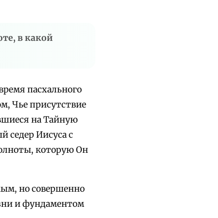
те, в какой
время пасхального
м, Чье присутствие
авшиеся на Тайную
й седер Иисуса с
полноты, которую Он
мым, но совершенно
зни и фундаментом