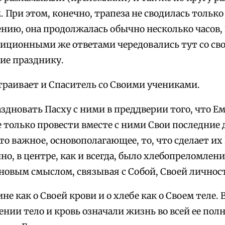
 При этом, конечно, трапеза не сводилась только
нию, она продолжалась обычно несколько часов,
диционными же ответами чередовались тут со с
кие празднику.
траивает и Спаситель со Своими учениками.
здновать Пасху с ними в преддверии того, что Ем
е только провести вместе с ними Свои последние д
то важное, основополагающее, то, что сделает их
но, в центре, как и всегда, было хлебопреломлени
 новым смыслом, связывая с Собой, Своей лично
ине как о Своей крови и о хлебе как о Своем теле.
нии тело и кровь означали жизнь во всей ее полн