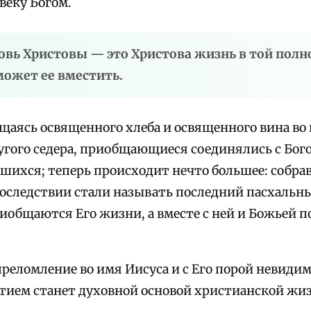
веку Богом.
овь Христовы — это Христова жизнь в той полно
может ее вместить.
щаясь освященного хлеба и освященного вина во 
угого седера, приобщающиеся соединялись с Бого
вшихся; теперь происходит нечто большее: собр
последствии стали называть последний пасхальны
иобщаются Его жизни, а вместе с ней и Божьей 
реломление во имя Иисуса и с Его порой невиди
тием станет духовной основой христианской жи