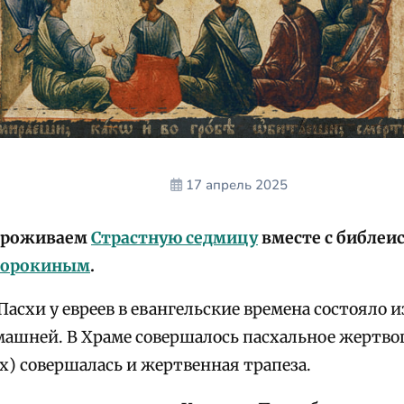
17 апрель 2025
 проживаем
Страстную седмицу
вместе с библеи
Сорокиным
.
асхи у евреев в евангельские времена состояло из
машней. В Храме совершалось пасхальное жертв
х) совершалась и жертвенная трапеза.