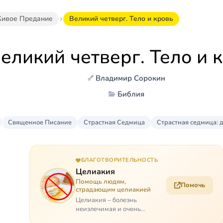
ивое Предание
Великий четверг. Тело и кровь
еликий четверг. Тело и 
Владимир Сорокин
Библия
Священное Писание
Страстная Седмица
Страстная седмица: 
БЛАГОТВОРИТЕЛЬНОСТЬ
Целиакия
Помощь людям,
Помочь
страдающим целиакией
Целиакия – болезнь
неизлечимая и очень
мучительная. При этом ею