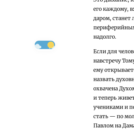
его каждому, в
даром, станет 
периферийным,
надолго.
Если для чело
навстречу Тому
ему открывает
назвать духовн
охвачена Духо
и теперь живе
учениками и п
стать — по мол
Павлом на Дама