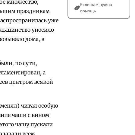
кое множество,
Если вам нужна
ольшим праздникам
помощь
распространилась уже
большинство уносило
зовывало дома, в
ыли, по сути,
гламентирован, а
еев центром всякой
аменял) читал особую
ение чаши с вином
 этого чашу пускали
аздавали всем