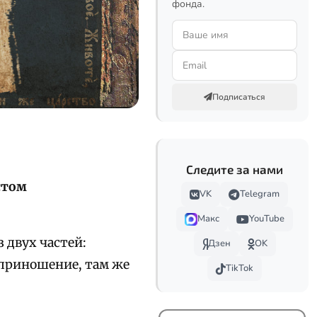
фонда.
Подписаться
Следите за нами
стом
VK
Telegram
Макс
YouTube
 двух частей:
Дзен
OK
оприношение, там же
TikTok