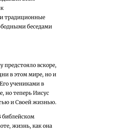
 к
 и традиционные
вободными беседами
у предстояло вскоре,
ни в этом мире, но и
 Его учениками в
е, но теперь Иисус
стью и Своей жизнью.
 В библейском
оте, жизнь, как она