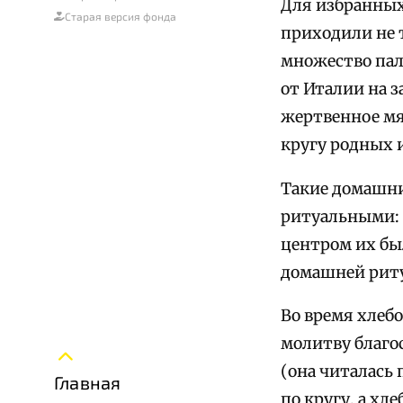
Для избранных
Старая версия фонда
приходили не 
множество пал
от Италии на з
жертвенное мяс
кругу родных и
Такие домашни
ритуальными: 
центром их бы
домашней риту
Во время хлебо
молитву благос
(она читалась 
Главная
по кругу, а хл