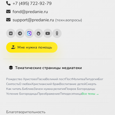
+7 (495) 722-92-79
fond@predanie.ru
support@predanie.ru
(техн.вопросы)
Мне нужна помощь
Тематические страницы медиатеки
Рождество Христово
Пасха
Великий пост
Пост
Молитва
Литургия
Бог
Святость
О любви
Христианский брак
Воспитание детей
Смерть
Как читать Библию
Зачем нужна религия
Покров Богородицы
Успение Богородицы
Преображение
Пятидесятница
Все темы →
Благотворительность