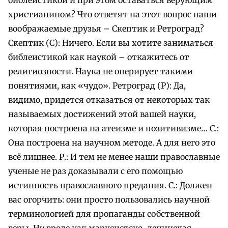
христианином? Что ответят на этот вопрос наши
воображаемые друзья – Скептик и Ретроград?
Скептик (С): Ничего. Если вы хотите заниматься
библеистикой как наукой – откажитесь от
религиозности. Наука не оперирует такими
понятиями, как «чудо». Ретроград (Р): Да,
видимо, придется отказаться от некоторых так
называемых достижений этой вашей науки,
которая построена на атеизме и позитивизме… С.:
Она построена на научном методе. А для него это
всё лишнее. Р.: И тем не менее наши православные
ученые не раз доказывали с его помощью
истинность православного предания. С.: Должен
вас огорчить: они просто пользовались научной
терминологией для пропаганды собственной
веры. Ну вроде как марксистско-ленинская