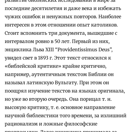
последние десятилетия и даже века и избежать
чужих ошибок и ненужных повторов. Наиболее
интересен в этом отношении опыт католиков.
Стоит вспомнить три документа, вышедшие с
интервалом ровно в 50 лет. Первый из них,
энциклика Льва XIII “Providentissimus Deus”,
увидел свет в 1893 г. Этот текст относился к
«библейской критике» крайне критично,
например, аутентичным текстом Библии он
называл латинскую Вульгату. При этом он
поощрял изучение текстов на языках оригинала,
но уже во вторую очередь. Она порицал т. н.
высокую критику, т. е. основное направление
научной библеистики того времени, за излишний
рационализм и ложные философские
предпосылки. Далее энциклика принимала за