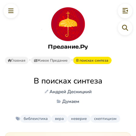
Предание.Ру
Главная
Живое Предание
В поисках синтеза
В поисках синтеза
Андрей Десницкий
Думаем
библеистика
вера
неверие
скептицизм