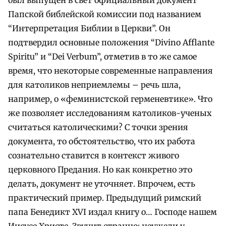
Папской библейской комиссии под названием
“Интерпретация Библии в Церкви”. Он
подтвердил основные положения “Divino Afflante
Spiritu” и “Dei Verbum”, отметив в то же самое
время, что некоторые современные направления
для католиков неприемлемы – речь шла,
например, о «феминистской герменевтике». Что
же позволяет исследованиям католиков-ученых
считаться католическими? С точки зрения
документа, то обстоятельство, что их работа
сознательно ставится в контекст живого
церковного Предания. Но как конкретно это
делать, документ не уточняет. Впрочем, есть
практический пример. Предыдущий римский
папа Бенедикт XVI издал книгу о… Господе нашем
Иисусе Христе. Звучит странно: неужели у