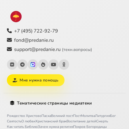
+7 (495) 722-92-79
fond@predanie.ru
support@predanie.ru
(техн.вопросы)
Мне нужна помощь
Тематические страницы медиатеки
Рождество Христово
Пасха
Великий пост
Пост
Молитва
Литургия
Бог
Святость
О любви
Христианский брак
Воспитание детей
Смерть
Как читать Библию
Зачем нужна религия
Покров Богородицы