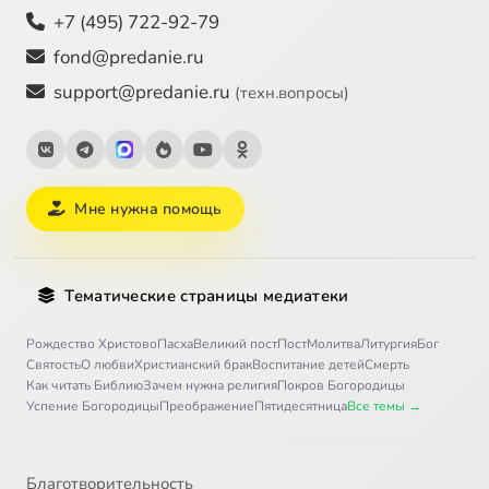
+7 (495) 722-92-79
fond@predanie.ru
support@predanie.ru
(техн.вопросы)
Мне нужна помощь
Тематические страницы медиатеки
Рождество Христово
Пасха
Великий пост
Пост
Молитва
Литургия
Бог
Святость
О любви
Христианский брак
Воспитание детей
Смерть
Как читать Библию
Зачем нужна религия
Покров Богородицы
Успение Богородицы
Преображение
Пятидесятница
Все темы →
Благотворительность