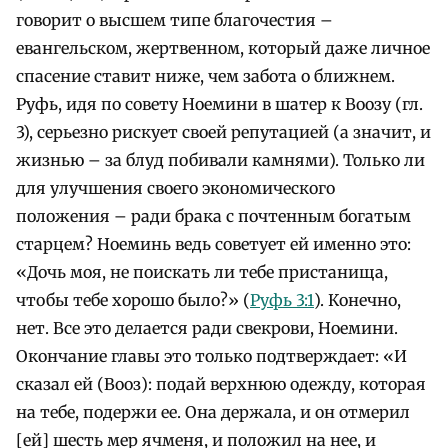
говорит о высшем типе благочестия –
евангельском, жертвенном, который даже личное
спасение ставит ниже, чем забота о ближнем.
Руфь, идя по совету Ноемини в шатер к Воозу (гл.
3), серьезно рискует своей репутацией (а значит, и
жизнью – за блуд побивали камнями). Только ли
для улучшения своего экономического
положения – ради брака с почтенным богатым
старцем? Ноеминь ведь советует ей именно это:
«Дочь моя, не поискать ли тебе пристанища,
чтобы тебе хорошо было?» (
Руфь 3:1
). Конечно,
нет. Все это делается ради свекрови, Ноемини.
Окончание главы это только подтверждает: «И
сказал ей (Вооз): подай верхнюю одежду, которая
на тебе, подержи ее. Она держала, и он отмерил
[ей] шесть мер ячменя, и положил на нее, и