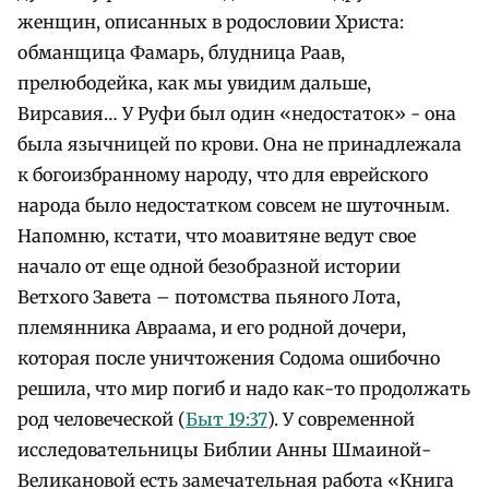
женщин, описанных в родословии Христа:
обманщица Фамарь, блудница Раав,
прелюбодейка, как мы увидим дальше,
Вирсавия… У Руфи был один «недостаток» - она
была язычницей по крови. Она не принадлежала
к богоизбранному народу, что для еврейского
народа было недостатком совсем не шуточным.
Напомню, кстати, что моавитяне ведут свое
начало от еще одной безобразной истории
Ветхого Завета – потомства пьяного Лота,
племянника Авраама, и его родной дочери,
которая после уничтожения Содома ошибочно
решила, что мир погиб и надо как-то продолжать
род человеческой (
Быт 19:37
). У современной
исследовательницы Библии Анны Шмаиной-
Великановой есть замечательная работа «Книга