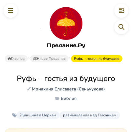
Предание.Ру
Главная
Живое Предание
Руфь – гостья из будущего
Руфь – гостья из будущего
Монахиня Елисавета (Сеньчукова)
Библия
Женщина в Церкви
размышления над Писанием