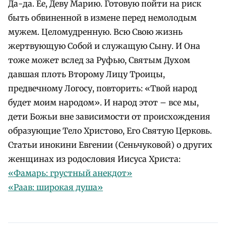
Да-да. Ее, Деву Марию. Готовую пойти на риск
быть обвиненной в измене перед немолодым
мужем. Целомудренную. Всю Свою жизнь
жертвующую Собой и служащую Сыну. И Она
тоже может вслед за Руфью, Святым Духом
давшая плоть Второму Лицу Троицы,
предвечному Логосу, повторить: «Твой народ
будет моим народом». И народ этот – все мы,
дети Божьи вне зависимости от происхождения
образующие Тело Христово, Его Святую Церковь.
Статьи инокини Евгении (Сеньчуковой) о других
женщинах из родословия Иисуса Христа:
«Фамарь: грустный анекдот»
«Раав: широкая душа»