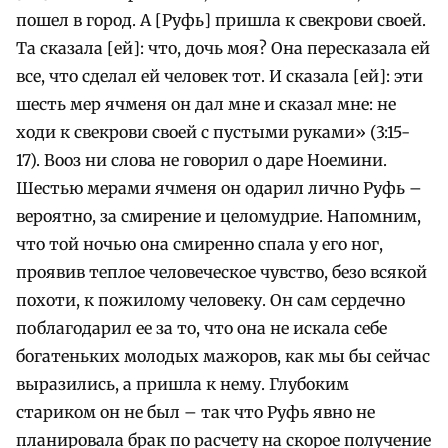
пошел в город. А [Руфь] пришла к свекрови своей.
Та сказала [ей]: что, дочь моя? Она пересказала ей
все, что сделал ей человек тот. И сказала [ей]: эти
шесть мер ячменя он дал мне и сказал мне: не
ходи к свекрови своей с пустыми руками» (3:15-
17). Вооз ни слова не говорил о даре Ноемини.
Шестью мерами ячменя он одарил лично Руфь –
вероятно, за смирение и целомудрие. Напомним,
что той ночью она смиренно спала у его ног,
проявив теплое человеческое чувство, безо всякой
похоти, к пожилому человеку. Он сам сердечно
поблагодарил ее за то, что она не искала себе
богатеньких молодых мажоров, как мы бы сейчас
выразились, а пришла к нему. Глубоким
стариком он не был – так что Руфь явно не
планировала брак по расчету на скорое получение