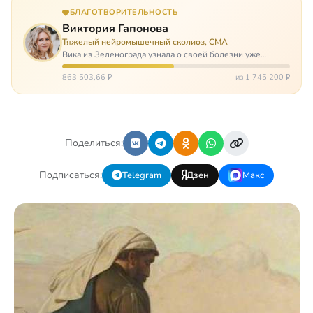
БЛАГОТВОРИТЕЛЬНОСТЬ
Виктория Гапонова
Тяжелый нейромышечный сколиоз, СМА
Вика из Зеленограда узнала о своей болезни уже
будучи в сознательном возрасте. Ей пришлось
привыкать к инвалидной коляске и сильнейшему
863 503,66 ₽
из 1 745 200 ₽
сколиозу, постоянным болям и растущей беспом…
Поделиться:
Подписаться:
Telegram
Дзен
Макс